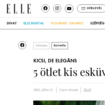
HÍRLEVÉL
DIVAT
ELLE DIGITAL
GOURMET AWARDS
SZÉPSÉG
FŐOLDAL
ÉLETMÓD
KICSI, DE ELEGÁNS
5 ötlet kis esk
2023. július 11.
2 perc olvasás
ELLE