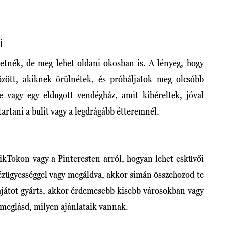
i
eretnék, de meg lehet oldani okosban is. A lényeg, hogy
zött, akiknek örülnétek, és próbáljatok meg olcsóbb
ce vagy egy eldugott vendégház, amit kibéreltek, jóval
artani a bulit vagy a legdrágább étteremnél.
ikTokon vagy a Pinteresten arról, hogyan lehet esküvői
 kézügyességgel vagy megáldva, akkor simán összehozod te
ajátot gyárts, akkor érdemesebb kisebb városokban vagy
 meglásd, milyen ajánlataik vannak.