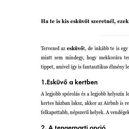
Ha te is kis esküvőt szeretnél, eze
Tervezed az
esküvő
t, de inkább te is eg
miatt sem mindegy, hogy mekkorára te
tippet, amivel így is fantasztikus élmény 
1.Esküvő a kertben
A legjobb spórolás és a legjobb helyszín 
kertes házban laksz, akkor az Airbnb is r
felkapottabb, népszerű helyek. A vendégek
2. A tengerparti opció