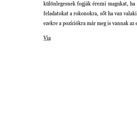
különlegesnek fogják érezni magukat, ha a
feladatokat a rokonokra, sőt ha van valak
ezekre a pozíciókra már meg is vannak az
Via