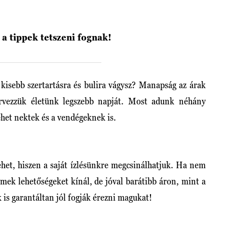
k a tippek tetszeni fognak!
y kisebb szertartásra és bulira vágysz? Manapság az árak
rvezzük életünk legszebb napját. Most adunk néhány
lehet nektek és a vendégeknek is.
lehet, hiszen a saját ízlésünkre megcsinálhatjuk. Ha nem
emek lehetőségeket kínál, de jóval barátibb áron, mint a
 is garantáltan jól fogják érezni magukat!