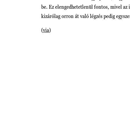
be. Ez elengedhetetlenül fontos, mivel a
kizárólag orron át való légzés pedig egysz
(
via
)