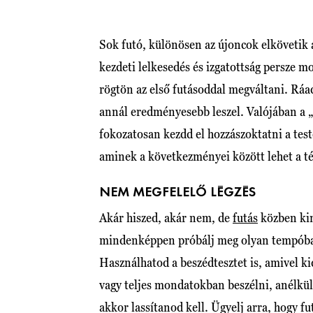
Sok futó, különösen az újoncok elkövetik a
kezdeti lelkesedés és izgatottság persze mo
rögtön az első futásoddal megváltani. Ráad
annál eredményesebb leszel. Valójában a „
fokozatosan kezdd el hozzászoktatni a te
aminek a következményei között lehet a té
NEM MEGFELELŐ LÉGZÉS
Akár hiszed, akár nem, de
futás
közben kim
mindenképpen próbálj meg olyan tempóban
Használhatod a beszédtesztet is, amivel 
vagy teljes mondatokban beszélni, anélkül
akkor lassítanod kell. Ügyelj arra, hogy fu