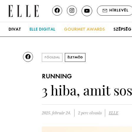
HÍRLEVÉL
DIVAT
ELLE DIGITAL
GOURMET AWARDS
SZÉPSÉG
FŐOLDAL
ÉLETMÓD
RUNNING
3 hiba, amit s
2025. február 24.
2 perc olvasás
ELLE