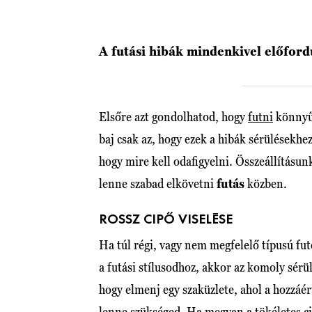
A futási hibák mindenkivel előfor
Elsőre azt gondolhatod, hogy
futni
könnyű,
baj csak az, hogy ezek a hibák sérülésekh
hogy mire kell odafigyelni. Összeállítás
lenne szabad elkövetni
futás
közben.
ROSSZ CIPŐ VISELÉSE
Ha túl régi, vagy nem megfelelő típusú futó
a futási stílusodhoz, akkor az komoly sérü
hogy elmenj egy szaküzlete, ahol a hozzáér
lenne szükséged. Ha megvan a tökéletes ci