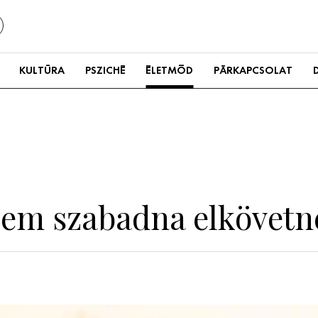
KULTÚRA
PSZICHÉ
ÉLETMÓD
PÁRKAPCSOLAT
osem szabadna elkövetn