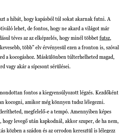
zt a hibát, hogy kapásból túl sokat akarnak futni. A
tiváló lehet, de fontos, hogy ne akard a világot már
ásul téves az az elképzelés, hogy minél többet
futsz
,
kevesebb, több” elv érvényesül ezen a fronton is, szóval
sted a kocogáshoz. Máskülönben túlterhelheted magad,
rd vagy akár a sípcsont sérülései.
ondottan fontos a kiegyensúlyozott légzés. Kezdőként
 kocogni, amikor még könnyen tudsz lélegezni.
kiderítheted, megfelelő-e a tempó. Amennyiben képes
, hogy levegő után kapkodnál, akkor szuper, de ha nem,
tás közben a szádon és az orrodon keresztül is lélegezz