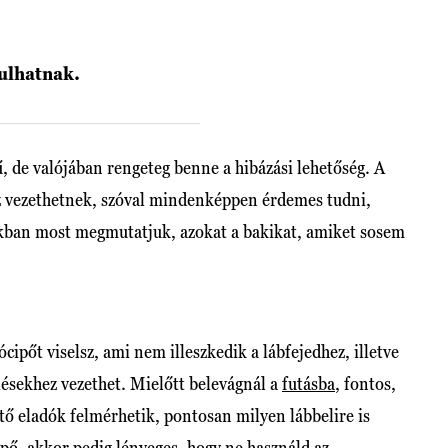
dulhatnak.
 de valójában rengeteg benne a hibázási lehetőség. A
ez vezethetnek, szóval mindenképpen érdemes tudni,
unkban most megmutatjuk, azokat a bakikat, amiket sosem
cipőt viselsz, ami nem illeszkedik a lábfejedhez, illetve
lésekhez vezethet. Mielőtt belevágnál a
futásba
, fontos,
tő eladók felmérhetik, pontosan milyen lábbelire is
pő, akkor pedig lényeges, hogy ne használd az