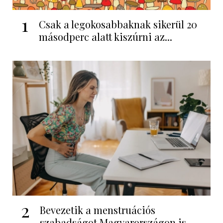
1
Csak a legokosabbaknak sikerül 20
másodperc alatt kiszúrni az...
2
Bevezetik a menstruációs
szabadságot Magyarországon is