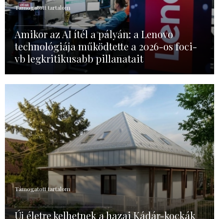
Támogatott tartalom
Amikor az AI ítél a pályán: a Lenovo
technológiája működtette a 2026-os foci-
vb legkritikusabb pillanatait
Támogatott tartalom
Új életre kelhetnek a hazai Kádár-kockák