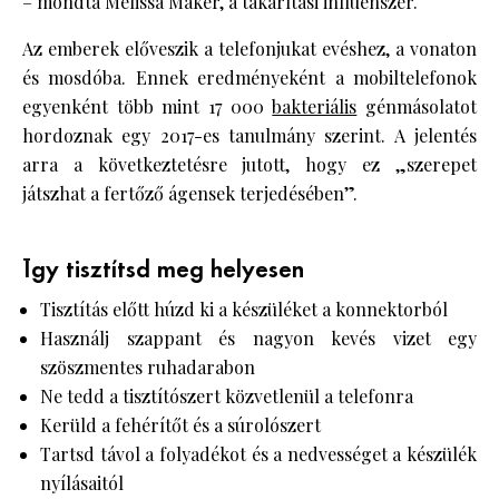
– mondta Melissa Maker, a takarítási influenszer.
Az emberek előveszik a telefonjukat evéshez, a vonaton
és mosdóba. Ennek eredményeként a mobiltelefonok
egyenként több mint 17 000
bakteriális
génmásolatot
hordoznak egy 2017-es tanulmány szerint. A jelentés
arra a következtetésre jutott, hogy ez „szerepet
játszhat a fertőző ágensek terjedésében”.
Így tisztítsd meg helyesen
Tisztítás előtt húzd ki a készüléket a konnektorból
Használj szappant és nagyon kevés vizet egy
szöszmentes ruhadarabon
Ne tedd a tisztítószert közvetlenül a telefonra
Kerüld a fehérítőt és a súrolószert
Tartsd távol a folyadékot és a nedvességet a készülék
nyílásaitól