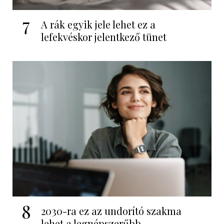
7
A rák egyik jele lehet ez a
lefekvéskor jelentkező tünet
8
2030-ra ez az undorító szakma
lehet a legnépszerűbb