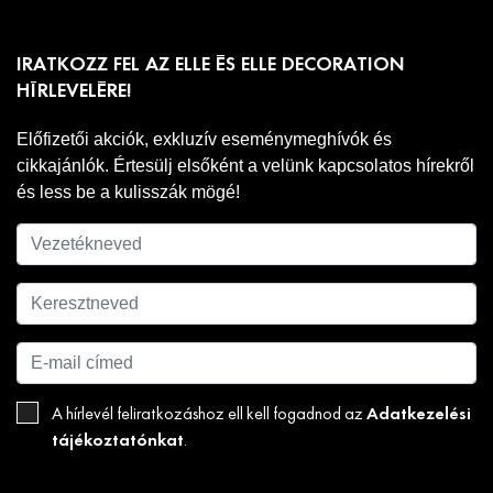
IRATKOZZ FEL AZ ELLE ÉS ELLE DECORATION
HÍRLEVELÉRE!
Előfizetői akciók, exkluzív eseménymeghívók és
cikkajánlók. Értesülj elsőként a velünk kapcsolatos hírekről
és less be a kulisszák mögé!
Adatkezelési
A hírlevél feliratkozáshoz ell kell fogadnod az
tájékoztatónkat
.