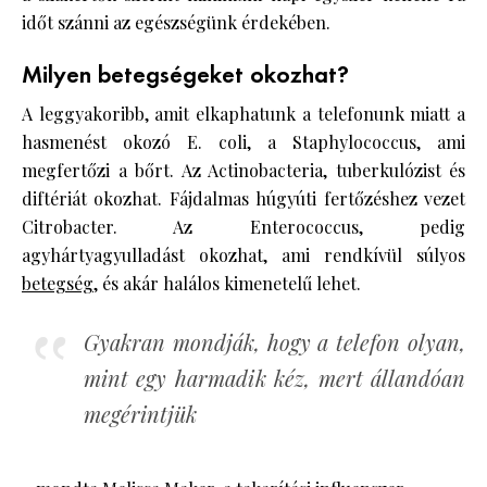
időt szánni az egészségünk érdekében.
Milyen betegségeket okozhat?
A leggyakoribb, amit elkaphatunk a telefonunk miatt a
hasmenést okozó E. coli, a Staphylococcus, ami
megfertőzi a bőrt. Az Actinobacteria, tuberkulózist és
diftériát okozhat. Fájdalmas húgyúti fertőzéshez vezet
Citrobacter. Az Enterococcus, pedig
agyhártyagyulladást okozhat, ami rendkívül súlyos
betegség
, és akár halálos kimenetelű lehet.
Gyakran mondják, hogy a telefon olyan,
mint egy harmadik kéz, mert állandóan
megérintjük