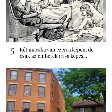
5
Két macska van ezen a képen, de
csak az emberek 1%-a képes...