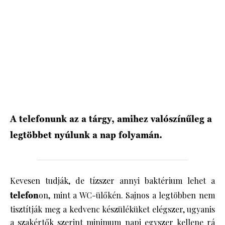
HÍRLEVÉL
A telefonunk az a tárgy, amihez valószínűleg a
legtöbbet nyúlunk a nap folyamán.
Kevesen tudják, de tízszer annyi baktérium lehet a
telefon
on, mint a WC-ülőkén. Sajnos a legtöbben nem
tisztítják meg a kedvenc készüléküket elégszer, ugyanis
a szakértők szerint minimum napi egyszer kellene rá