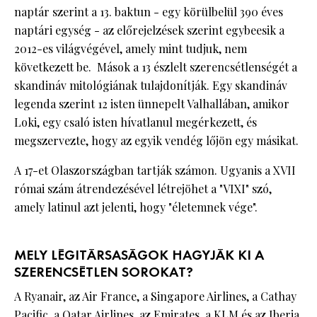
naptár szerint a 13. baktun - egy körülbelül 390 éves
naptári egység - az előrejelzések szerint egybeesik a
2012-es világvégével, amely mint tudjuk, nem
következett be. Mások a 13 észlelt szerencsétlenségét a
skandináv mitológiának tulajdonítják. Egy skandináv
legenda szerint 12 isten ünnepelt Valhallában, amikor
Loki, egy csaló isten hívatlanul megérkezett, és
megszervezte, hogy az egyik vendég lőjön egy másikat.
A 17-et Olaszországban tartják számon. Ugyanis a XVII
római szám átrendezésével létrejöhet a "VIXI" szó,
amely latinul azt jelenti, hogy "életemnek vége".
MELY LÉGITÁRSASÁGOK HAGYJÁK KI A
SZERENCSÉTLEN SOROKAT?
A Ryanair, az Air France, a Singapore Airlines, a Cathay
Pacific, a Qatar Airlines, az Emirates, a KLM és az Iberia