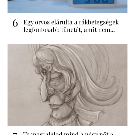
6
Egy orvos elárulta a rákbetegségek
legfontosabb tünetét, amit nem...
7
Te megtalálod mind a négy nőt a