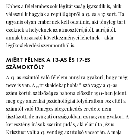
Ehhez a félelemhez sok légitársaság igazodik is, akik
válaszul kihagyják a repülőgépről a 13. és a 17. sort. Ha
ugyanis olyan embernek kell odaülnie, aki tényleg tart
ezeknek a helyeknek az atmoszférájától, aurájától,
annak borzasztó következményei lehetnek - akár
légiközlekedési szempontból is.
MIÉRT FÉLNEK A 13-AS ÉS 17-ES
SZÁMOKTÓL?
A 13-as számtól való félelem annyira gyakori, hogy még
neve is van. A „triskaidekaphobia” szó vagy a 13-as
szám körüli szélsőséges babona először 1911-ben jelent
meg egy amerikai pszichológiai folyóiratban. Az ettől a
számtól való tömeges idegenkedés eredete nem
tisztázott, de nyugati országokban ez nagyon gyakori. A
keresztény írások szerint Júdás, aki elárulta Jézus
Krisztust volt a 13. vendég az utolsó vacsorán. A maja