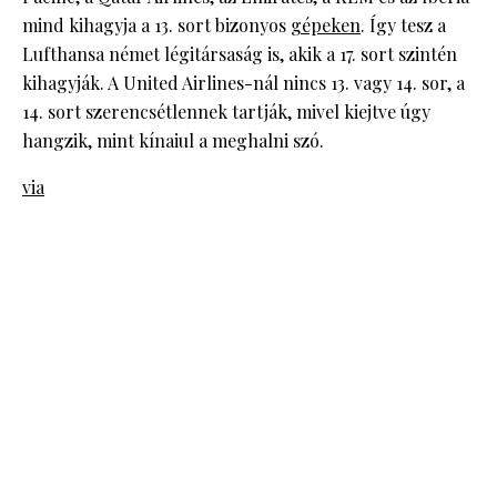
mind kihagyja a 13. sort bizonyos
gépeken
. Így tesz a
Lufthansa német légitársaság is, akik a 17. sort szintén
kihagyják. A United Airlines-nál nincs 13. vagy 14. sor, a
14. sort szerencsétlennek tartják, mivel kiejtve úgy
hangzik, mint kínaiul a meghalni szó.
via