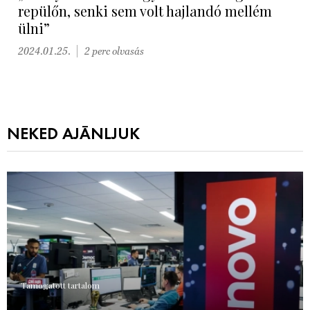
repülőn, senki sem volt hajlandó mellém
ülni”
2024.01.25.
2 perc olvasás
NEKED AJÁNLJUK
Támogatott tartalom