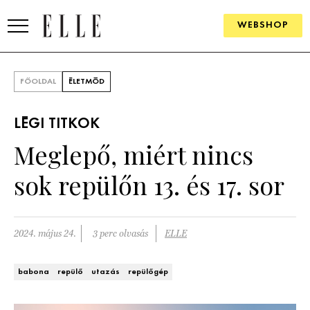
WEBSHOP
DIVAT
FŐOLDAL
ÉLETMÓD
ELLE DIGITAL
LÉGI TITKOK
GOURMET AWARDS
Meglepő, miért nincs
SZÉPSÉG
sok repülőn 13. és 17. sor
KULTÚRA
PSZICHÉ
2024. május 24.
3 perc olvasás
ELLE
ÉLETMÓD
babona
repülő
utazás
repülőgép
PÁRKAPCSOLAT