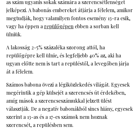
as szám ugyanis sokak számára a szerencsétlenséget
jelképezi. A babonás embereket átjárja a félelem, amikor
megtudják, hogy valamilyen fontos esemény 13-ra esik,
vagy ha éppen a
repülőgépen
ebben a sorban kell
ülniük.
A lakosság 2-5% százaléka szorong attól, ha
repülőgépre kell ülnie, és legfeljebb 40% az, aki ha
ugyan előtte nem is tart a repüléstől, a levegőben járja
át a félelem.
Számos babona övezi a légiközlekedés világát. Egyesek
megérintik a gép külsejét a szerencsés út érdekében,
amíg mások a szerencseszámukkal jelzett ülést
választják. De a negatív babonákból sincs hiány, egyesek
szerint a 13-as és a 17-es számok nem hoznak
szerencsét, a repülésben sem.