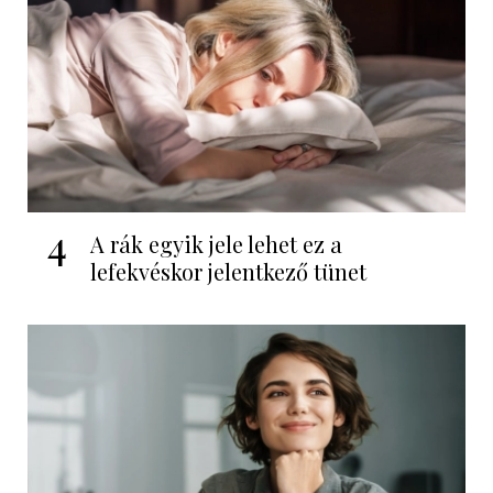
4
A rák egyik jele lehet ez a
lefekvéskor jelentkező tünet