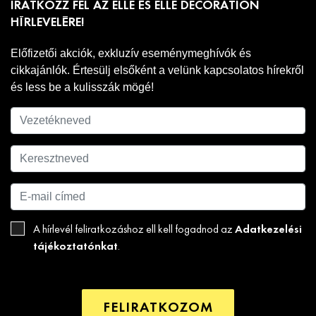
IRATKOZZ FEL AZ ELLE ÉS ELLE DECORATION
HÍRLEVELÉRE!
Előfizetői akciók, exkluzív eseménymeghívók és
cikkajánlók. Értesülj elsőként a velünk kapcsolatos hírekről
és less be a kulisszák mögé!
Adatkezelési
A hírlevél feliratkozáshoz ell kell fogadnod az
tájékoztatónkat
.
FELIRATKOZOM