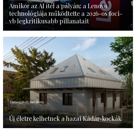
Amikor az AI ítél a pályán: a Lenovo
technológiája működtette a 2026-os foci-
vb legkritikusabb pillanatait
Támogatott tartalom
Új életre kelhetnek a hazai Kádár-kockák