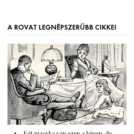
A ROVAT LEGNÉPSZERŰBB CIKKEI
1
Két macska van ezen a képen, de