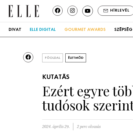
HÍRLEVÉL
DIVAT
ELLE DIGITAL
GOURMET AWARDS
SZÉPSÉG
FŐOLDAL
ÉLETMÓD
KUTATÁS
Ezért egyre töb
tudósok szerin
2024. április 29.
2 perc olvasás