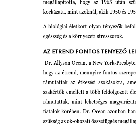
megállapította, hogy az 1965 után szü
kockázata, mint azoknál, akik 1950 és 195
A biológiai életkort olyan tényezők befoly
egészség és a környezeti stresszorok.
AZ ÉTREND FONTOS TÉNYEZŐ LE
Dr. Allyson Ocean, a New York-Presbyter
hogy az étrend, mennyire fontos szerepe
rámutattak az étkezési szokásokra, am
szakértők emellett a több feldolgozott él
rámutattak, mint lehetséges magyaráza
fiatalok körében. Dr. Ocean azonban han
szükség az ok-okozati összefüggés megálla