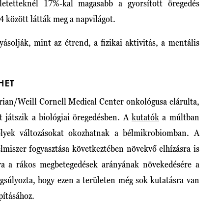
letetteknél 17%-kal magasabb a gyorsított öregedés
4 között látták meg a napvilágot.
ásolják, mint az étrend, a fizikai aktivitás, a mentális
HET
ian/Weill Cornell Medical Center onkológusa elárulta,
t játszik a biológiai öregedésben. A
kutatók
a múltban
elyek változásokat okozhatnak a bélmikrobiomban. A
elmiszer fogyasztása következtében növekvő elhízásra is
tra a rákos megbetegedések arányának növekedésére a
gsúlyozta, hogy ezen a területen még sok kutatásra van
pításához.