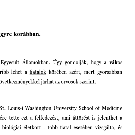
 egyre korábban.
z Egyesült Államokban. Úgy gondolják, hogy a
rák
os
oribb lehet a
fiatalok
körében azért, mert gyorsabban
következményekkel járhat az orvosok szerint.
St. Louis-i Washington University School of Medicine
ére tette ezt a felfedezést, ami áttörést is jelenthet a
iológiai életkort - több fiatal esetében vizsgálta, és