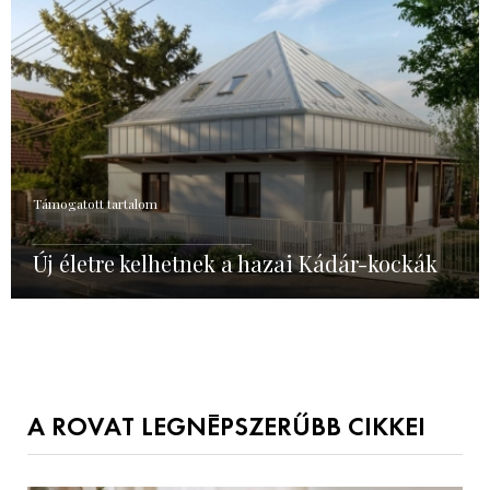
Támogatott tartalom
Új életre kelhetnek a hazai Kádár-kockák
A ROVAT LEGNÉPSZERŰBB CIKKEI