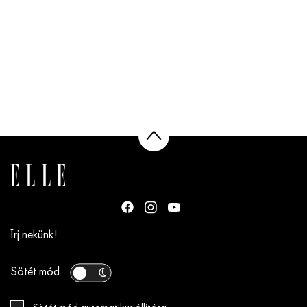
Írj nekünk!
Sötét mód