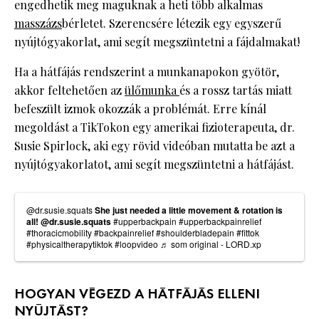
engedhetik meg maguknak a heti több alkalmas
masszázs
bérletet. Szerencsére létezik egy egyszerű
nyújtógyakorlat, ami segít megszüntetni a fájdalmakat!
Ha a hátfájás rendszerint a munkanapokon gyötör,
akkor feltehetően az
ülőmunka
és a rossz tartás miatt
befeszült izmok okozzák a problémát. Erre kínál
megoldást a TikTokon egy amerikai fizioterapeuta, dr.
Susie Spirlock, aki egy rövid videóban mutatta be azt a
nyújtógyakorlatot, ami segít megszüntetni a hátfájást.
@dr.susie.squats
She just needed a little movement & rotation is
all! @dr.susie.squats
#upperbackpain
#upperbackpainrelief
#thoracicmobility
#backpainrelief
#shoulderbladepain
#fittok
#physicaltherapytiktok
#loopvideo
♬ som original - LORD.xp
HOGYAN VÉGEZD A HÁTFÁJÁS ELLENI
NYÚJTÁST?