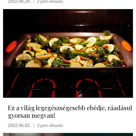
2022.06.28.
2 perc olvasás
Ez a világ legegészségesebb ebédje, ráadásul
gyorsan megvan!
2022.06.02.
3 perc olvasás