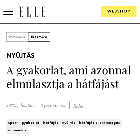
WEBSHOP
DIVAT
FŐOLDAL
ÉLETMÓD
ELLE DIGITAL
NYÚJTÁS
GOURMET AWARDS
A gyakorlat, ami azonnal
SZÉPSÉG
elmulasztja a hátfájást
KULTÚRA
PSZICHÉ
2022. július 06.
2 perc olvasás
ELLE
ÉLETMÓD
sport
gyakorlat
hátfájás
nyújtás
hátfájás elleni mozgás
ülőmunka
PÁRKAPCSOLAT