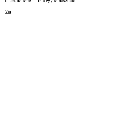
újjászülettem!” – írta egy felhasználó.
Via