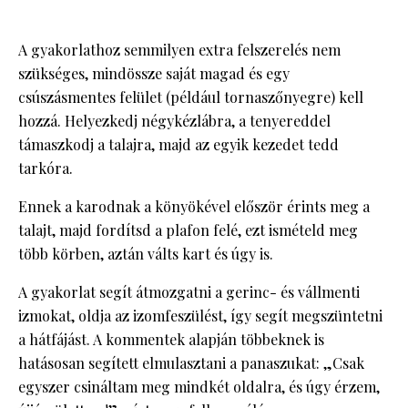
A gyakorlathoz semmilyen extra felszerelés nem
szükséges, mindössze saját magad és egy
csúszásmentes felület (például tornaszőnyegre) kell
hozzá. Helyezkedj négykézlábra, a tenyereddel
támaszkodj a talajra, majd az egyik kezedet tedd
tarkóra.
Ennek a karodnak a könyökével először érints meg a
talajt, majd fordítsd a plafon felé, ezt ismételd meg
több körben, aztán válts kart és úgy is.
A gyakorlat segít átmozgatni a gerinc- és vállmenti
izmokat, oldja az izomfeszülést, így segít megszüntetni
a hátfájást. A kommentek alapján többeknek is
hatásosan segített elmulasztani a panaszukat: „Csak
egyszer csináltam meg mindkét oldalra, és úgy érzem,