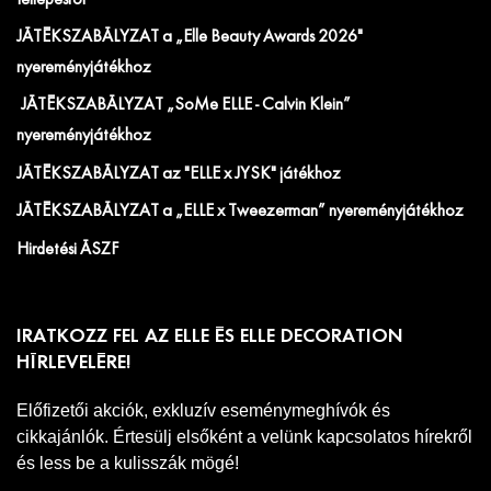
JÁTÉKSZABÁLYZAT a „Elle Beauty Awards 2026"
nyereményjátékhoz
JÁTÉKSZABÁLYZAT „SoMe ELLE - Calvin Klein”
nyereményjátékhoz
JÁTÉKSZABÁLYZAT az "ELLE x JYSK" játékhoz
JÁTÉKSZABÁLYZAT a „ELLE x Tweezerman” nyereményjátékhoz
Hirdetési ÁSZF
IRATKOZZ FEL AZ ELLE ÉS ELLE DECORATION
HÍRLEVELÉRE!
Előfizetői akciók, exkluzív eseménymeghívók és
cikkajánlók. Értesülj elsőként a velünk kapcsolatos hírekről
és less be a kulisszák mögé!