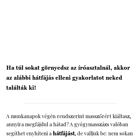
HÍRLEVÉL
Ha túl sokat görnyedsz az íróasztalnál, akkor
az alábbi hátfájás elleni gyakorlatot neked
találták ki!
A munkanapok végén rendszerint masszőrért kiáltasz,
annyira megfájdul a hátad? A gyógymasszázs valóban
segíthet enyhíteni a
hátfájást
, de valljuk be: nem sokan