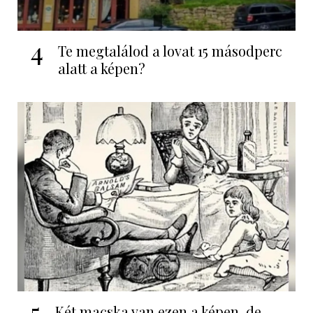
4
Te megtalálod a lovat 15 másodperc
alatt a képen?
5
Két macska van ezen a képen, de