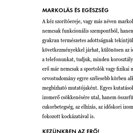
MARKOLÁS ÉS EGÉSZSÉG
A kéz szorítóereje, vagy más néven markolá
nemcsak funkcionális szempontból, hanem a
gyakran természetes adottságnak tekintjü
következményekkel járhat, különösen az i
a telefonunkat, tudjuk, minden korosztály
erő már nemcsak a sportolók vagy fizikai
orvostudomány egyre szélesebb körben alka
megbízható mutatójaként. Egyes kutatáso
izomerő csökkenésére utal, hanem összefüg
cukorbetegség, az elhízás, az időskori izo
fokozott kockázatával is.
KEZÜNKBEN AZ ERŐ!