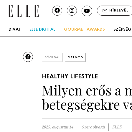
HÍRLEVÉL
DIVAT
ELLE DIGITAL
GOURMET AWARDS
SZÉPSÉG
FŐOLDAL
ÉLETMÓD
HEALTHY LIFESTYLE
Milyen erős a 
betegségekre va
2025. augusztus 14.
6 perc olvasás
ELLE