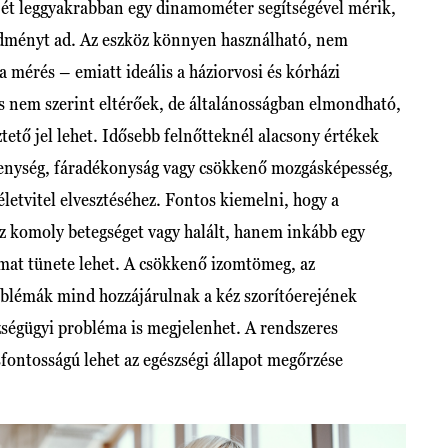
jét leggyakrabban egy dinamométer segítségével mérik,
edményt ad. Az eszköz könnyen használható, nem
 a mérés – emiatt ideális a háziorvosi és kórházi
s nem szerint eltérőek, de általánosságban elmondható,
tető jel lehet. Idősebb felnőtteknél alacsony értékek
ékenység, fáradékonyság vagy csökkenő mozgásképesség,
letvitel elvesztéséhez. Fontos kiemelni, hogy a
komoly betegséget vagy halált, hanem inkább egy
yamat tünete lehet. A csökkenő izomtömeg, az
oblémák mind hozzájárulnak a kéz szorítóerejének
szségügyi probléma is megjelenhet. A rendszeres
csfontosságú lehet az egészségi állapot megőrzése