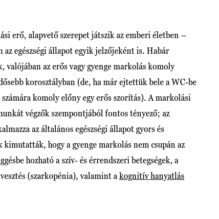
si erő, alapvető szerepet játszik az emberi életben –
z egészségi állapot egyik jelzőjeként is. Habár
k, valójában az erős vagy gyenge markolás komoly
dősebb korosztályban (de, ha már ejtettük bele a WC-be
 számára komoly előny egy erős szorítás). A markolási
 munkát végzők szempontjából fontos tényező; az
lmazza az általános egészségi állapot gyors és
k kimutatták, hogy a gyenge markolás nem csupán az
gésbe hozható a szív- és érrendszeri betegségek, a
mvesztés (szarkopénia), valamint a
kognitív hanyatlás