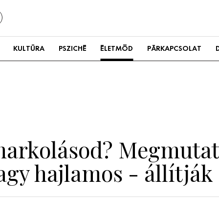
KULTÚRA
PSZICHÉ
ÉLETMÓD
PÁRKAPCSOLAT
markolásod? Megmutat
gy hajlamos - állítják