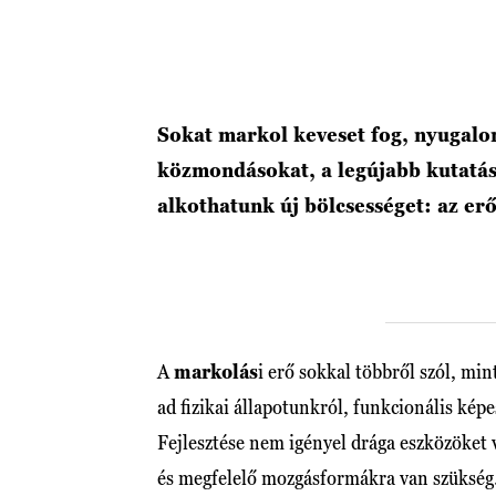
Sokat markol keveset fog, nyugalom
közmondásokat, a legújabb kutatás
alkothatunk új bölcsességet: az erő
A
markolás
i erő sokkal többről szól, mi
ad fizikai állapotunkról, funkcionális képe
Fejlesztése nem igényel drága eszközöket
és megfelelő mozgásformákra van szükség