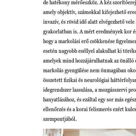
de hatékony mérőeszköz. A kéz szorítóere
amely objektív, számokkal kifejezhető er
invazív, és rövid idő alatt elvégezhető vele
gyakorlatban is. A mért eredmények kor é
hogy a markolási erő csökkenése figyelmez
esetén nagyobb eséllyel alakulhat ki tör
amelyek mind hozzájárulhatnak az önálló é
markolás gyengülése nem önmagában okoz 
összetett fizikai és neurológiai háttérfol
idegrendszer lassulása, a mozgásszervi pr
hanyatlásához, és ezáltal egy sor más egé
ellenőrzés és a korai felismerés ezért kul
szempontjából.