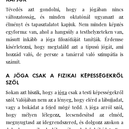
Tévedés azt gondolni, hogy a jógában nincs
változatosság, és minden oktatónál ugyanazt az
élményt és tapasztalatot kapjuk. Nem minden képzés
egyforma: van, ahol a hangsúly a testhelyzeteken van,
másutt inkább a jóga filozófiáját tanítják. Érdemse
kísérletezni, hogy megtaláld azt a típusú jógát, ami
hozzád való, de persze a tanárral való szimpátia is
számít.
A JÓGA CSAK A FIZIKAI KÉPESSÉGEKRŐL
SZÓL
Sokan azt hiszik, hogy a
jóga
csak a testi képességekről
szól. Valójában nem az a lényeg, hogy elérd a lábujjadat,
vagy a bokádat a fejed mögé tedd. A jóga arról szól,
hogy mélyen lélegezz, lecsendesítsd az elméd,
megnyugtasd az idegrendszered, és dolgozz azokon a