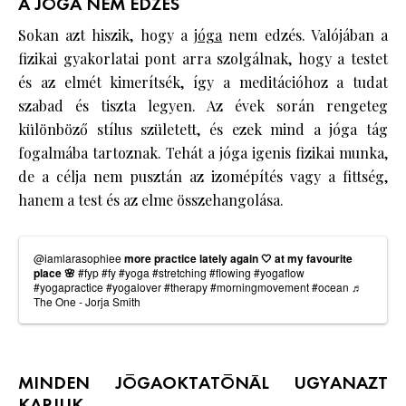
A JÓGA NEM EDZÉS
Sokan azt hiszik, hogy a
jóga
nem edzés. Valójában a
fizikai gyakorlatai pont arra szolgálnak, hogy a testet
és az elmét kimerítsék, így a meditációhoz a tudat
szabad és tiszta legyen. Az évek során rengeteg
különböző stílus született, és ezek mind a jóga tág
fogalmába tartoznak. Tehát a jóga igenis fizikai munka,
de a célja nem pusztán az izomépítés vagy a fittség,
hanem a test és az elme összehangolása.
@iamlarasophiee
more practice lately again 🤍 at my favourite
place 🌸
#fyp
#fy
#yoga
#stretching
#flowing
#yogaflow
#yogapractice
#yogalover
#therapy
#morningmovement
#ocean
♬
The One - Jorja Smith
MINDEN JÓGAOKTATÓNÁL UGYANAZT
KAPJUK