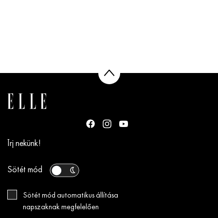
Írj nekünk!
Sötét mód
Sötét mód automatikus állítása
napszaknak megfelelően