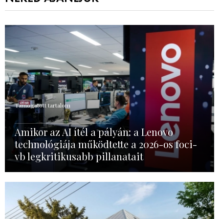
Támogatott tartalom
Amikor az AI ítél a pályán: a Lenovo
technológiája működtette a 2026-os foci-
vb legkritikusabb pillanatait