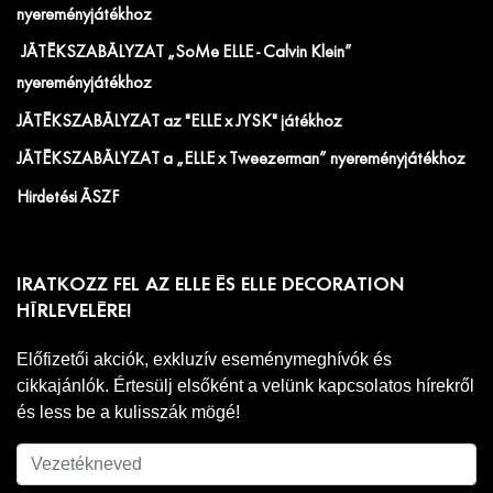
nyereményjátékhoz
JÁTÉKSZABÁLYZAT „SoMe ELLE - Calvin Klein”
nyereményjátékhoz
JÁTÉKSZABÁLYZAT az "ELLE x JYSK" játékhoz
JÁTÉKSZABÁLYZAT a „ELLE x Tweezerman” nyereményjátékhoz
Hirdetési ÁSZF
IRATKOZZ FEL AZ ELLE ÉS ELLE DECORATION
HÍRLEVELÉRE!
Előfizetői akciók, exkluzív eseménymeghívók és
cikkajánlók. Értesülj elsőként a velünk kapcsolatos hírekről
és less be a kulisszák mögé!