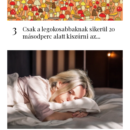
3
Csak a legokosabbaknak sikerül 20
másodperc alatt kiszúrni az...