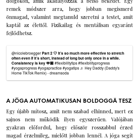
dolgokon, amik akadályozzák a belső békédet. Egy
remek módszer arra, hogy jobban megismerd
önmagad, valamint megtanuld szeretni a testet, amit
kaptál az élettől. Fizikailag és mentálisan egyaránt
fejlődhetsz.
@nicolebroegger
Part 2 🤍 It’s so much more effective to stretch
often even if it’s short, instead of long but only once in a while.
Consistency is key 🫶🏼
#flexibilitytips
#flexibilityprogress
#yogaprogress
#yogapractice
#yogatips
♬ Hey Daddy (Daddy's
Home TikTok Remix) - dreamsoda
A JÓGA AUTOMATIKUSAN BOLDOGGÁ TESZ
Egy újabb mítosz, amit nem szabad elhinned, mert ez
sajnos nem működik ilyen egyszerűen. Valójában
gyakran előfordul, hogy először rosszabbul érzed
magad érzelmileg, mielőtt jobban lennél. A jóga segít