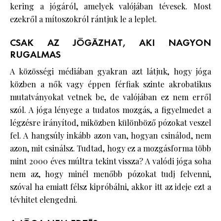
kering a jógáról, amelyek valójában tévesek. Most
ezekről a mítoszokról rántjuk le a leplet.
CSAK AZ JÓGÁZHAT, AKI NAGYON
RUGALMAS
A közösségi médiában gyakran azt látjuk, hogy jóga
közben a nők vagy éppen férfiak szinte akrobatikus
mutatványokat vetnek be, de valójában ez nem erről
szól. A jóga lényege a tudatos mozgás, a figyelmedet a
légzésre irányítod, miközben különböző pózokat veszel
fel. A hangsúly inkább azon van, hogyan csinálod, nem
azon, mit csinálsz. Tudtad, hogy ez a mozgásforma több
mint 2000 éves múltra tekint vissza? A valódi jóga soha
nem az, hogy minél menőbb pózokat tudj felvenni,
szóval ha emiatt félsz kipróbálni, akkor itt az ideje ezt a
tévhitet elengedni.