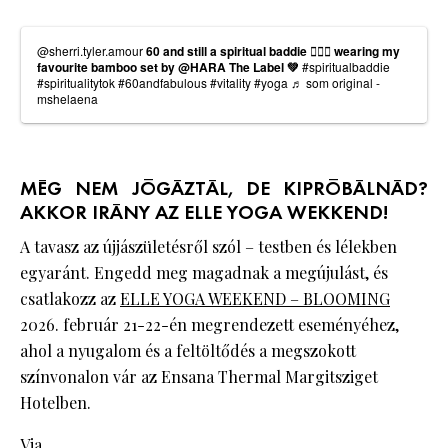
@sherri.tyler.amour
60 and still a spiritual baddie 🧘🏻‍♀️ wearing my
favourite bamboo set by @HARA The Label 💚
#spiritualbaddie
#spiritualitytok
#60andfabulous
#vitality
#yoga
♬ som original -
mshelaena
MÉG NEM JÓGÁZTÁL, DE KIPRÓBÁLNÁD?
AKKOR IRÁNY AZ ELLE YOGA WEKKEND!
A tavasz az újjászületésről szól – testben és lélekben
egyaránt. Engedd meg magadnak a megújulást, és
csatlakozz az
ELLE YOGA WEEKEND – BLOOMING
2026. február 21-22-én megrendezett eseményéhez,
ahol a nyugalom és a feltöltődés a megszokott
színvonalon vár az Ensana Thermal Margitsziget
Hotelben.
Via