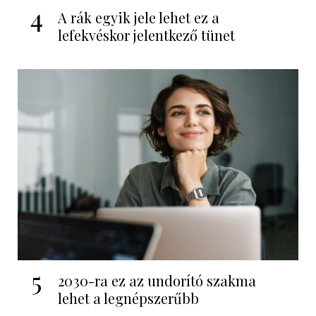
4
A rák egyik jele lehet ez a
lefekvéskor jelentkező tünet
5
2030-ra ez az undorító szakma
lehet a legnépszerűbb