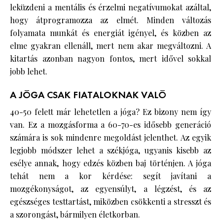
leküzdeni a mentális és érzelmi negatívumokat azáltal,
hogy átprogramozza az elmét. Minden változás
folyamata munkát és energiát igényel, és közben az
elme gyakran ellenáll, mert nem akar megváltozni. A
kitartás azonban nagyon fontos, mert idővel sokkal
jobb lehet.
A JÓGA CSAK FIATALOKNAK VALÓ
40-50 felett már lehetetlen a jóga? Ez bizony nem így
van. Ez a mozgásforma a 60-70-es idősebb generáció
számára is sok mindenre megoldást jelenthet. Az egyik
legjobb módszer lehet a székjóga, ugyanis kisebb az
esélye annak, hogy edzés közben baj történjen. A jóga
tehát nem a kor kérdése: segít javítani a
mozgékonyságot, az egyensúlyt, a légzést, és az
egészséges testtartást, miközben csökkenti a stresszt és
a szorongást, bármilyen életkorban.