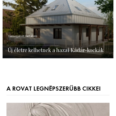
Támogatott tartalom
Új életre kelhetnek a hazai Kádár-kockák
A ROVAT LEGNÉPSZERŰBB CIKKEI