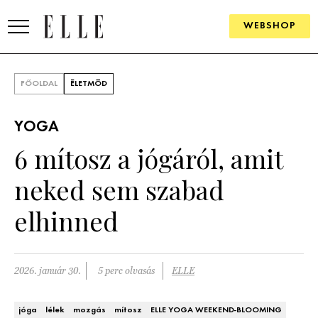
WEBSHOP
DIVAT
FŐOLDAL
ÉLETMÓD
ELLE DIGITAL
YOGA
GOURMET AWARDS
6 mítosz a jógáról, amit
SZÉPSÉG
neked sem szabad
KULTÚRA
elhinned
PSZICHÉ
2026. január 30.
5 perc olvasás
ELLE
ÉLETMÓD
PÁRKAPCSOLAT
jóga
lélek
mozgás
mítosz
ELLE YOGA WEEKEND-BLOOMING