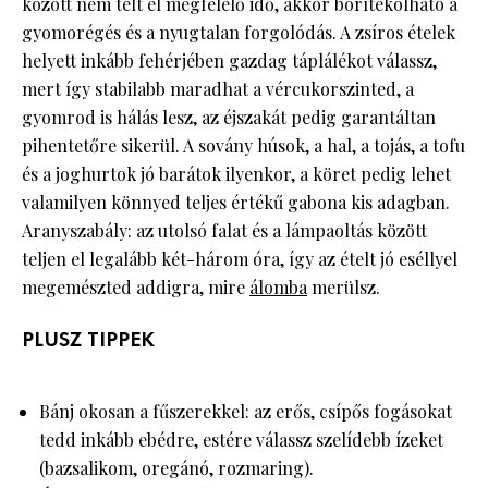
között nem telt el megfelelő idő, akkor borítékolható a
gyomorégés és a nyugtalan forgolódás. A zsíros ételek
helyett inkább fehérjében gazdag táplálékot válassz,
mert így stabilabb maradhat a vércukorszinted, a
gyomrod is hálás lesz, az éjszakát pedig garantáltan
pihentetőre sikerül. A sovány húsok, a hal, a tojás, a tofu
és a joghurtok jó barátok ilyenkor, a köret pedig lehet
valamilyen könnyed teljes értékű gabona kis adagban.
Aranyszabály: az utolsó falat és a lámpaoltás között
teljen el legalább két-három óra, így az ételt jó eséllyel
megemészted addigra, mire
álomba
merülsz.
PLUSZ TIPPEK
Bánj okosan a fűszerekkel: az erős, csípős fogásokat
tedd inkább ebédre, estére válassz szelídebb ízeket
(bazsalikom, oregánó, rozmaring).