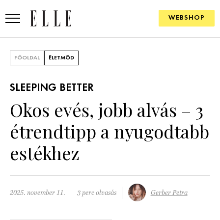
WEBSHOP
DIVAT
FŐOLDAL
ÉLETMÓD
ELLE DIGITAL
SLEEPING BETTER
GOURMET AWARDS
Okos evés, jobb alvás – 3
SZÉPSÉG
étrendtipp a nyugodtabb
KULTÚRA
estékhez
PSZICHÉ
ÉLETMÓD
2025. november 11.
3 perc olvasás
Gerber Petra
PÁRKAPCSOLAT