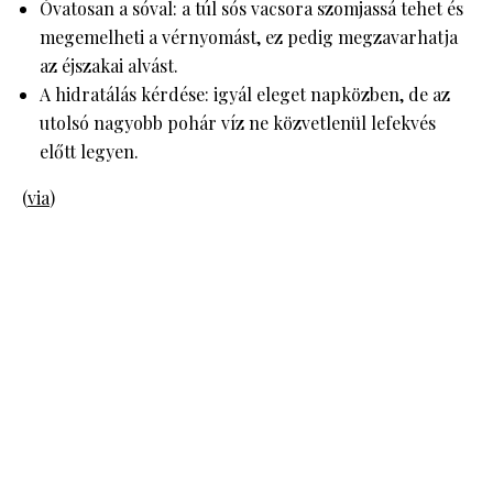
Óvatosan a sóval: a túl sós vacsora szomjassá tehet és
megemelheti a vérnyomást, ez pedig megzavarhatja
az éjszakai alvást.
A hidratálás kérdése: igyál eleget napközben, de az
utolsó nagyobb pohár víz ne közvetlenül lefekvés
előtt legyen.
(
via
)