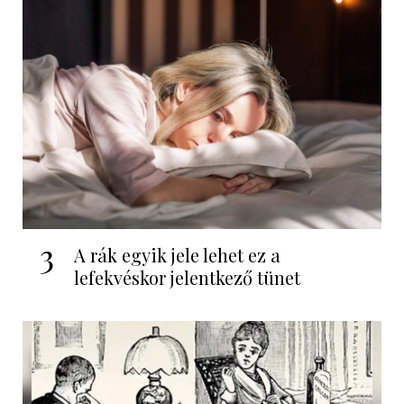
3
A rák egyik jele lehet ez a
lefekvéskor jelentkező tünet