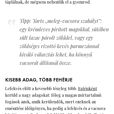
táplálnak, de mégsem nehezítik el a gyomrod.
Tipp: Tarts „meleg-vacsora szabályt”:
egy krémleves pirított magokkal, sütőben
sült lazac párolt zölddel, vagy egy
zöldséges rizottó kevés parmezánnal
kiváló választás lehet, ha könnyű
vacsorát állítanál össze.
KISEBB ADAG, TÖBB FEHÉRJE
Lefekvés előtt a kevesebb tényleg több.
Esténként
kerüld a nagy adagokat: főleg a magas zsírtartalmú
fogások azok, amik kerülendők, mert ezeknek az
emésztése időigényes, ha pedig a lefekvés és a vacsora