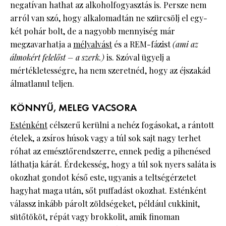
negatívan hathat az alkoholfogyasztás is. Persze nem
arról van szó, hogy alkalomadtán ne szürcsölj el egy-
két pohár bolt, de a nagyobb mennyiség már
megzavarhatja a
mélyalvást
és a REM-fázist
(ami az
álmokért felelőst – a szerk.)
is. Szóval ügyelj a
mértékletességre, ha nem szeretnéd, hogy az éjszakád
álmatlanul teljen.
KÖNNYŰ, MELEG VACSORA
Esténként
célszerű kerülni a nehéz fogásokat, a rántott
ételek, a zsíros húsok vagy a túl sok sajt nagy terhet
róhat az emésztőrendszerre, ennek pedig a pihenésed
láthatja kárát. Érdekesség, hogy a túl sok nyers saláta is
okozhat gondot késő este, ugyanis a teltségérzetet
hagyhat maga után, sőt puffadást okozhat. Esténként
válassz inkább párolt zöldségeket, például cukkinit,
sütőtököt, répát vagy brokkolit, amik finoman