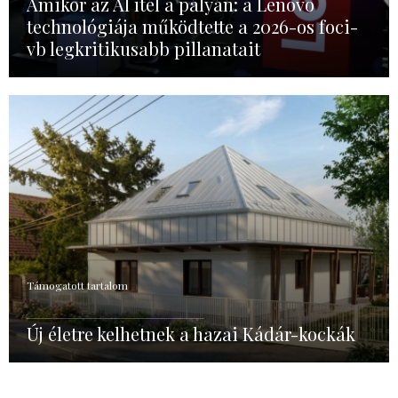
Amikor az AI ítél a pályán: a Lenovo
technológiája működtette a 2026-os foci-
vb legkritikusabb pillanatait
Támogatott tartalom
Új életre kelhetnek a hazai Kádár-kockák