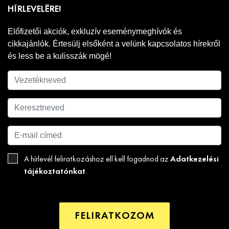
HÍRLEVELÉRE!
Előfizetői akciók, exkluzív eseménymeghívók és
cikkajánlók. Értesülj elsőként a velünk kapcsolatos hírekről
és less be a kulisszák mögé!
Adatkezelési
A hírlevél feliratkozáshoz ell kell fogadnod az
tájékoztatónkat
.
FELIRATKOZOM