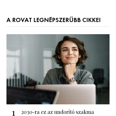
A ROVAT LEGNÉPSZERŰBB CIKKEI
1
2030-ra ez az undorító szakma