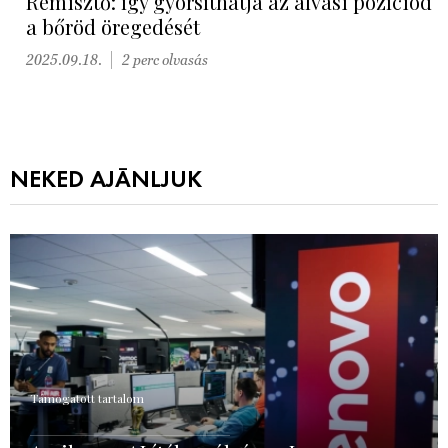
Rémisztő: így gyorsíthatja az alvási pozíciód
a bőröd öregedését
2025.09.18.
2 perc olvasás
NEKED AJÁNLJUK
Támogatott tartalom