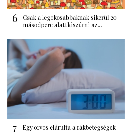
6
Csak a legokosabbaknak sikerül 20
másodperc alatt kiszúrni az...
7
Egy orvos elárulta a rákbetegségek