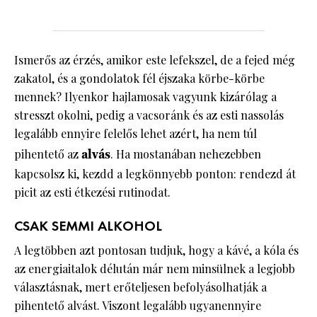
Ismerős az érzés, amikor este lefekszel, de a fejed még
zakatol, és a gondolatok fél éjszaka körbe-körbe
mennek? Ilyenkor hajlamosak vagyunk kizárólag a
stresszt okolni, pedig a vacsoránk és az esti nassolás
legalább ennyire felelős lehet azért, ha nem túl
pihentető az
alvás
. Ha mostanában nehezebben
kapcsolsz ki, kezdd a legkönnyebb ponton: rendezd át
picit az esti étkezési rutinodat.
CSAK SEMMI ALKOHOL
A legtöbben azt pontosan tudjuk, hogy a kávé, a kóla és
az energiaitalok délután már nem minsülnek a legjobb
választásnak, mert erőteljesen befolyásolhatják a
pihentető alvást. Viszont legalább ugyanennyire