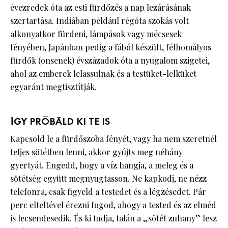
évezredek óta az esti fürdőzés a nap lezárásának
szertartása. Indiában például régóta szokás volt
alkonyatkor fürdeni, lámpások vagy mécsesek
fényében, Japánban pedig a fából készült, félhomályos
fürdők (onsenek) évszázadok óta a nyugalom szigetei,
ahol az emberek lelassulnak és a testüket-lelküket
egyaránt megtisztítják.
ÍGY PRÓBÁLD KI TE IS
Kapcsold le a fürdőszoba fényét, vagy ha nem szeretnél
teljes sötétben lenni, akkor gyújts meg néhány
gyertyát. Engedd, hogy a víz hangja, a meleg és a
sötétség együtt megnyugtasson. Ne kapkodj, ne nézz
telefonra, csak figyeld a testedet és a légzésedet. Pár
perc elteltével érezni fogod, ahogy a tested és az elméd
is lecsendesedik. És ki tudja, talán a „sötét zuhany” lesz