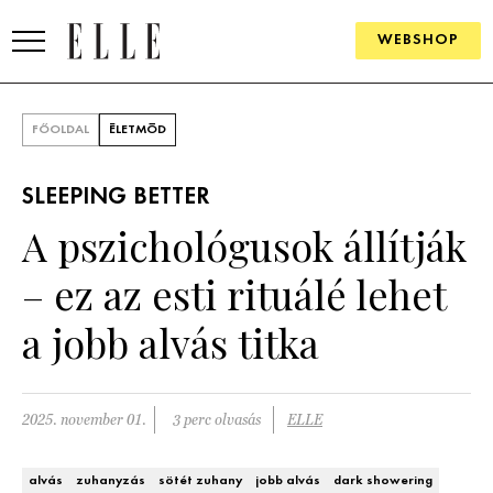
WEBSHOP
DIVAT
FŐOLDAL
ÉLETMÓD
ELLE DIGITAL
SLEEPING BETTER
GOURMET AWARDS
A pszichológusok állítják
SZÉPSÉG
– ez az esti rituálé lehet
KULTÚRA
a jobb alvás titka
PSZICHÉ
2025. november 01.
3 perc olvasás
ELLE
ÉLETMÓD
PÁRKAPCSOLAT
alvás
zuhanyzás
sötét zuhany
jobb alvás
dark showering