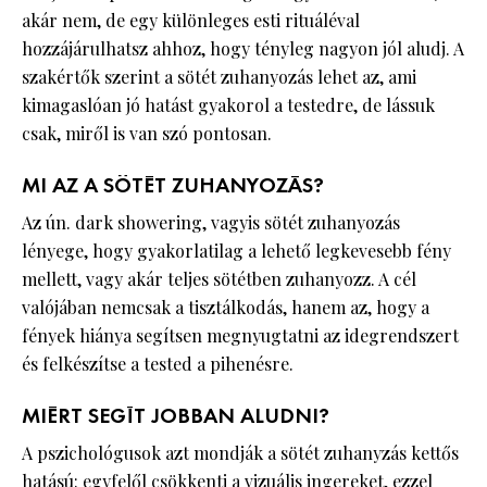
akár nem, de egy különleges esti rituáléval
hozzájárulhatsz ahhoz, hogy tényleg nagyon jól aludj. A
szakértők szerint a sötét zuhanyozás lehet az, ami
kimagaslóan jó hatást gyakorol a testedre, de lássuk
csak, miről is van szó pontosan.
MI AZ A SÖTÉT ZUHANYOZÁS?
Az ún. dark showering, vagyis sötét zuhanyozás
lényege, hogy gyakorlatilag a lehető legkevesebb fény
mellett, vagy akár teljes sötétben zuhanyozz. A cél
valójában nemcsak a tisztálkodás, hanem az, hogy a
fények hiánya segítsen megnyugtatni az idegrendszert
és felkészítse a tested a pihenésre.
MIÉRT SEGÍT JOBBAN ALUDNI?
A pszichológusok azt mondják a sötét zuhanyzás kettős
hatású: egyfelől csökkenti a vizuális ingereket, ezzel