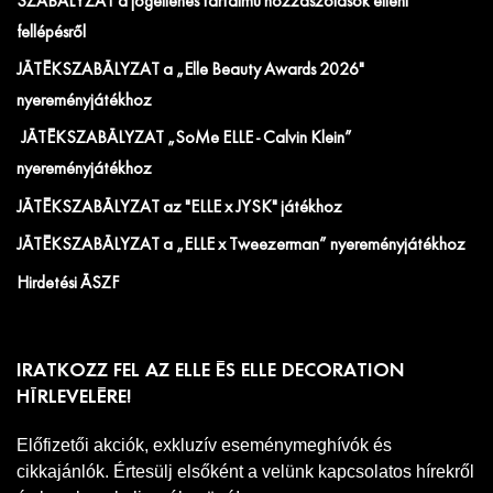
SZABÁLYZAT a jogellenes tartalmú hozzászólások elleni
fellépésről
JÁTÉKSZABÁLYZAT a „Elle Beauty Awards 2026"
nyereményjátékhoz
JÁTÉKSZABÁLYZAT „SoMe ELLE - Calvin Klein”
nyereményjátékhoz
JÁTÉKSZABÁLYZAT az "ELLE x JYSK" játékhoz
JÁTÉKSZABÁLYZAT a „ELLE x Tweezerman” nyereményjátékhoz
Hirdetési ÁSZF
IRATKOZZ FEL AZ ELLE ÉS ELLE DECORATION
HÍRLEVELÉRE!
Előfizetői akciók, exkluzív eseménymeghívók és
cikkajánlók. Értesülj elsőként a velünk kapcsolatos hírekről