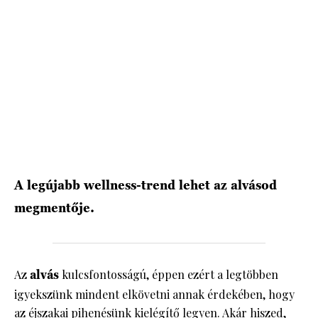
HÍRLEVÉL
A legújabb wellness-trend lehet az alvásod
megmentője.
Az
alvás
kulcsfontosságú, éppen ezért a legtöbben
igyekszünk mindent elkövetni annak érdekében, hogy
az éjszakai pihenésünk kielégítő legyen. Akár hiszed,