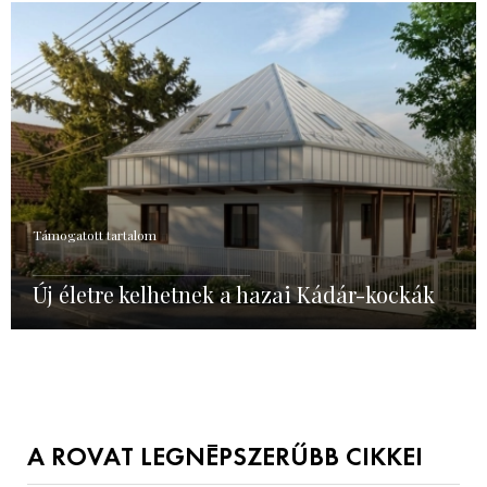
Támogatott tartalom
Új életre kelhetnek a hazai Kádár-kockák
A ROVAT LEGNÉPSZERŰBB CIKKEI