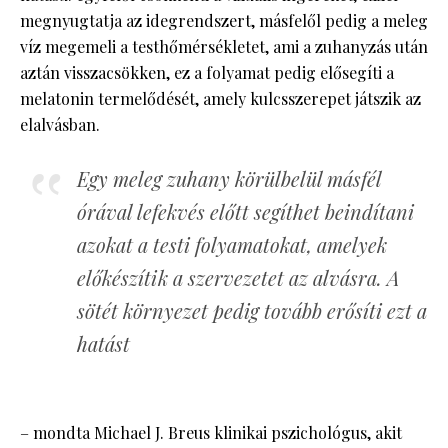
megnyugtatja az idegrendszert, másfelől pedig a meleg
víz megemeli a testhőmérsékletet, ami a zuhanyzás után
aztán visszacsökken, ez a folyamat pedig elősegíti a
melatonin termelődését, amely kulcsszerepet játszik az
elalvásban.
Egy meleg zuhany körülbelül másfél
órával lefekvés előtt segíthet beindítani
azokat a testi folyamatokat, amelyek
előkészítik a szervezetet az alvásra. A
sötét környezet pedig tovább erősíti ezt a
hatást
– mondta Michael J. Breus klinikai pszichológus, akit