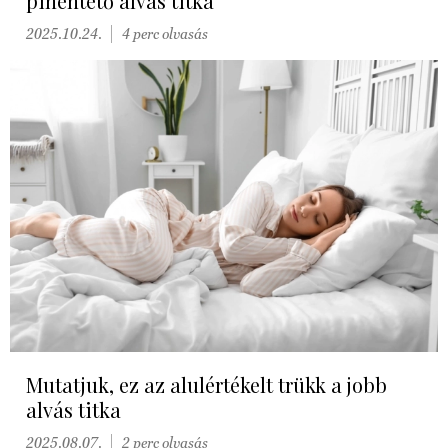
pihentető alvás titka
2025.10.24.
4 perc olvasás
Mutatjuk, ez az alulértékelt trükk a jobb
alvás titka
2025.08.07.
2 perc olvasás