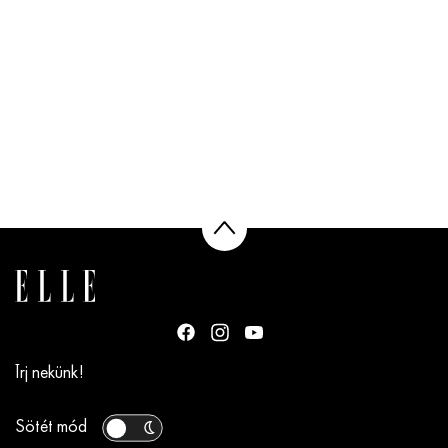
Írj nekünk!
Sötét mód