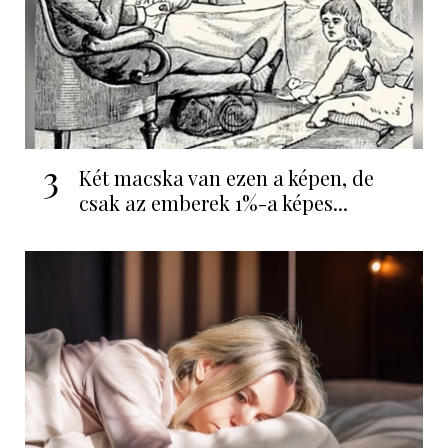
3
Két macska van ezen a képen, de
csak az emberek 1%-a képes...