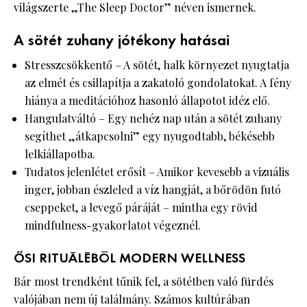
világszerte „The Sleep Doctor” néven ismernek.
A sötét zuhany jótékony hatásai
Stresszcsökkentő – A sötét, halk környezet nyugtatja
az elmét és csillapítja a zakatoló gondolatokat. A fény
hiánya a meditációhoz hasonló állapotot idéz elő.
Hangulatváltó – Egy nehéz nap után a sötét zuhany
segíthet „átkapcsolni” egy nyugodtabb, békésebb
lelkiállapotba.
Tudatos jelenlétet erősít – Amikor kevesebb a vizuális
inger, jobban észleled a víz hangját, a bőrödön futó
cseppeket, a levegő páráját – mintha egy rövid
mindfulness-gyakorlatot végeznél.
ŐSI RITUÁLÉBÓL MODERN WELLNESS
Bár most trendként tűnik fel, a sötétben való fürdés
valójában nem új találmány. Számos kultúrában