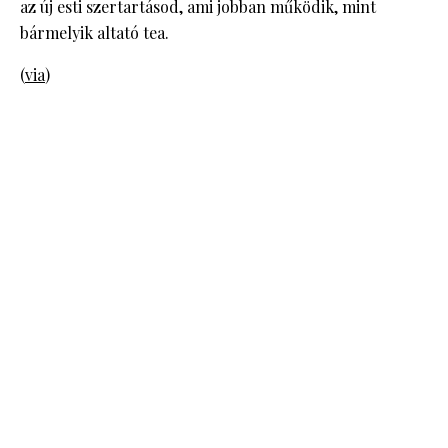
az új esti szertartásod, ami jobban működik, mint
bármelyik altató tea.
(
via
)