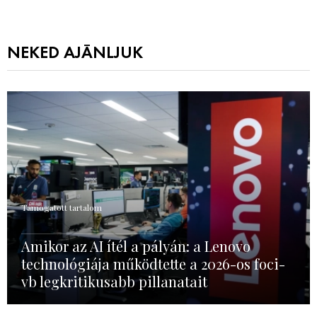
NEKED AJÁNLJUK
Támogatott tartalom
Amikor az AI ítél a pályán: a Lenovo
technológiája működtette a 2026-os foci-
vb legkritikusabb pillanatait