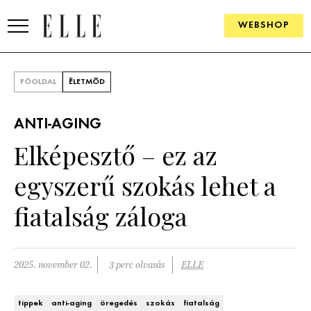
WEBSHOP
DIVAT
FŐOLDAL
ÉLETMÓD
ELLE DIGITAL
ANTI-AGING
GOURMET AWARDS
Elképesztő – ez az
SZÉPSÉG
egyszerű szokás lehet a
KULTÚRA
fiatalság záloga
PSZICHÉ
2025. november 02.
3 perc olvasás
ELLE
ÉLETMÓD
PÁRKAPCSOLAT
tippek
anti-aging
öregedés
szokás
fiatalság