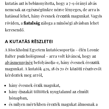
kutatás azt is bebizonyította, hogy a 7-9 órányi alvás
nemcsak az egészségünkre nézve lényeges, de arra is
hatással lehet, hány évesnek érezzük magunkat. Vagyis
röviden, a
fiatalság
záloga a minőségi alvásban lehet
keresendő.
A KUTATÁS RÉSZLETEI
A Stockholmi Egyetem kutatócsoportja – élén Leonie
Balter pszichológussal – arra volt kíváncsi, hogy az
alvásmennyiség
befolyásolja-e, hány évesnek érezzük
magunkat. A kutatók 429, 18 és 70 év közötti résztvevőt
kérdeztek meg arról,
hány évesnek érzik magukat,
hány éjszakát töltöttek nyugtalanul az elmúlt
hónapban,
és milyen mértékben érezték magukat álmosnak a