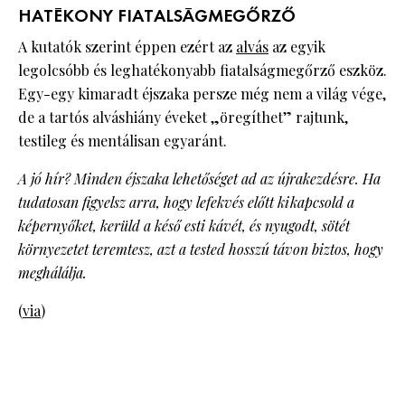
HATÉKONY FIATALSÁGMEGŐRZŐ
A kutatók szerint éppen ezért az
alvás
az egyik
legolcsóbb és leghatékonyabb fiatalságmegőrző eszköz.
Egy-egy kimaradt éjszaka persze még nem a világ vége,
de a tartós alváshiány éveket „öregíthet” rajtunk,
testileg és mentálisan egyaránt.
A jó hír? Minden éjszaka lehetőséget ad az újrakezdésre. Ha
tudatosan figyelsz arra, hogy lefekvés előtt kikapcsold a
képernyőket, kerüld a késő esti kávét, és nyugodt, sötét
környezetet teremtesz, azt a tested hosszú távon biztos, hogy
meghálálja.
(
via
)