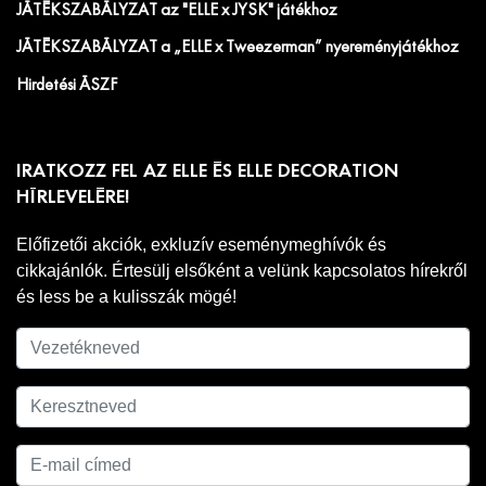
JÁTÉKSZABÁLYZAT az "ELLE x JYSK" játékhoz
JÁTÉKSZABÁLYZAT a „ELLE x Tweezerman” nyereményjátékhoz
Hirdetési ÁSZF
IRATKOZZ FEL AZ ELLE ÉS ELLE DECORATION
HÍRLEVELÉRE!
Előfizetői akciók, exkluzív eseménymeghívók és
cikkajánlók. Értesülj elsőként a velünk kapcsolatos hírekről
és less be a kulisszák mögé!