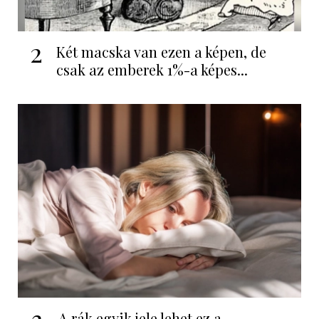
2
Két macska van ezen a képen, de
csak az emberek 1%-a képes...
3
A rák egyik jele lehet ez a