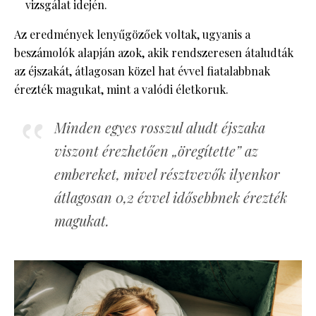
vizsgálat idején.
Az eredmények lenyűgözőek voltak, ugyanis a
beszámolók alapján azok, akik rendszeresen átaludták
az éjszakát, átlagosan közel hat évvel fiatalabbnak
érezték magukat, mint a valódi életkoruk.
Minden egyes rosszul aludt éjszaka
viszont érezhetően „öregítette” az
embereket, mivel résztvevők ilyenkor
átlagosan 0,2 évvel idősebbnek érezték
magukat.