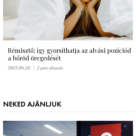
Rémisztő: így gyorsíthatja az alvási pozíciód
a bőröd öregedését
2025.09.18.
2 perc olvasás
NEKED AJÁNLJUK