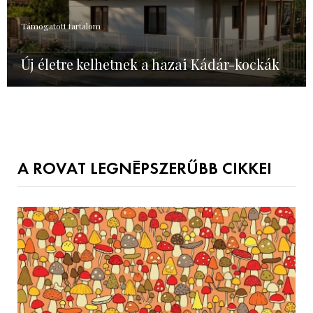
Támogatott tartalom
Új életre kelhetnek a hazai Kádár-kockák
A ROVAT LEGNÉPSZERŰBB CIKKEI