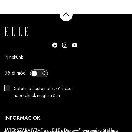
Írj nekünk!
Sötét mód
Sötét mód automatikus állítása
napszaknak megfelelően
INFORMÁCIÓK
JÁTÉKSZABÁLYZAT az „ELLE x Disney+” nyereményjátékhoz