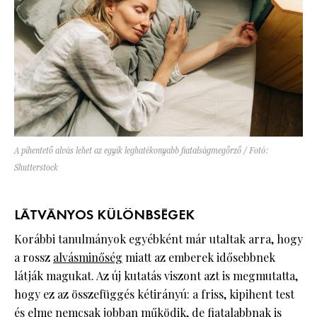
A pihentető alvás lehet az egyik leghatékonyabb fiatalságmegőrző / Fotó:
Shutterstock
LÁTVÁNYOS KÜLÖNBSÉGEK
Korábbi tanulmányok egyébként már utaltak arra, hogy
a rossz
alvásminőség
miatt az emberek idősebbnek
látják magukat. Az új kutatás viszont azt is megmutatta,
hogy ez az összefüggés kétirányú: a friss, kipihent test
és elme nemcsak jobban működik, de fiatalabbnak is