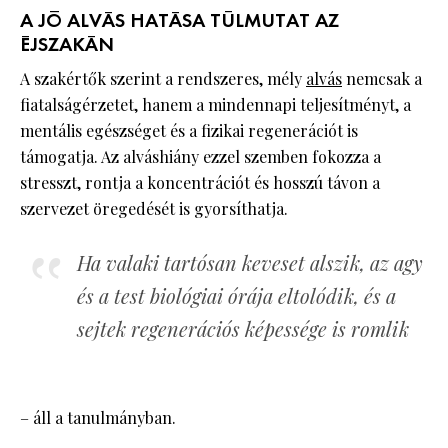
A JÓ ALVÁS HATÁSA TÚLMUTAT AZ
ÉJSZAKÁN
A szakértők szerint a rendszeres, mély
alvás
nemcsak a
fiatalságérzetet, hanem a mindennapi teljesítményt, a
mentális egészséget és a fizikai regenerációt is
támogatja. Az alváshiány ezzel szemben fokozza a
stresszt, rontja a koncentrációt és hosszú távon a
szervezet öregedését is gyorsíthatja.
Ha valaki tartósan keveset alszik, az agy
és a test biológiai órája eltolódik, és a
sejtek regenerációs képessége is romlik
– áll a tanulmányban.