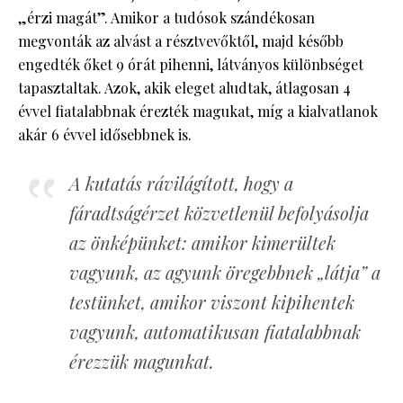
„érzi magát”. Amikor a tudósok szándékosan
megvonták az alvást a résztvevőktől, majd később
engedték őket 9 órát pihenni, látványos különbséget
tapasztaltak. Azok, akik eleget aludtak, átlagosan 4
évvel fiatalabbnak érezték magukat, míg a kialvatlanok
akár 6 évvel idősebbnek is.
A kutatás rávilágított, hogy a
fáradtságérzet közvetlenül befolyásolja
az önképünket: amikor kimerültek
vagyunk, az agyunk öregebbnek „látja” a
testünket, amikor viszont kipihentek
vagyunk, automatikusan fiatalabbnak
érezzük magunkat.