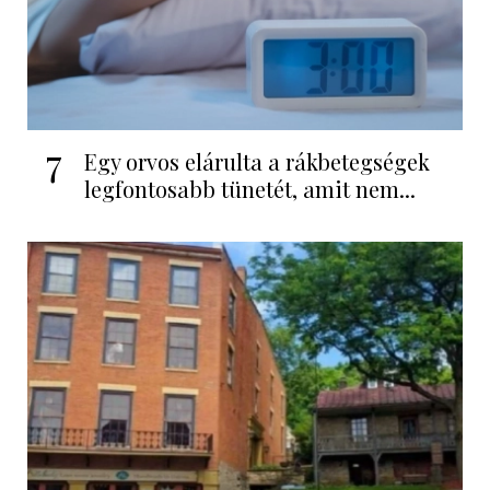
7
Egy orvos elárulta a rákbetegségek
legfontosabb tünetét, amit nem...