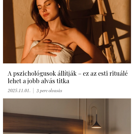
A pszichológusok állítják – ez az esti rituálé
lehet a jobb alvás titka
2025.11.01.
3 perc olvasás