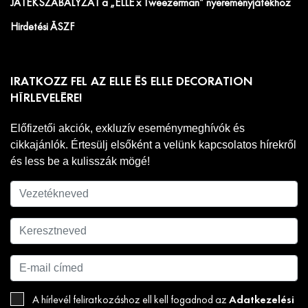
JÁTÉKSZABÁLYZAT a „ELLE x Tweezerman” nyereményjátékhoz
Hirdetési ÁSZF
IRATKOZZ FEL AZ ELLE ÉS ELLE DECORATION
HÍRLEVELÉRE!
Előfizetői akciók, exkluzív eseménymeghívók és
cikkajánlók. Értesülj elsőként a velünk kapcsolatos hírekről
és less be a kulisszák mögé!
Adatkezelési
A hírlevél feliratkozáshoz ell kell fogadnod az