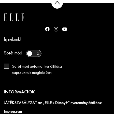
Írj nekünk!
Sötét mód
Sötét mód automatikus állítása
napszaknak megfelelően
INFORMÁCIÓK
JÁTÉKSZABÁLYZAT az „ELLE x Disney+” nyereményjátékhoz
Impresszum