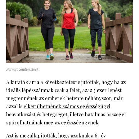
Forrás: Shutterstock
A kutatók arra a következtetésre jutottak, hogy ha az
ideális lépésszámnak csak a felét, azaz 5 ezer lépést
megtennének az emberek hetente néhányszor, már
azzal is
elkerülhetnének számos egészségügyi
beavatkozást
és betegséget, illetve hatalmas összeget
spórolhatnának meg az egészségügynek.
Azt is megállapították, hogy azoknak a 65 év