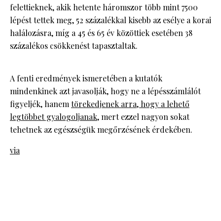
felettieknek, akik hetente háromszor több mint 7500
lépést tettek meg, 52 százalékkal kisebb az esélye a korai
halálozásra, míg a 45 és 65 év közöttiek esetében 38
százalékos csökkenést tapasztaltak.
A fenti eredmények ismeretében a kutatók
mindenkinek azt javasolják, hogy ne a lépésszámlálót
figyeljék, hanem
törekedjenek arra, hogy a lehető
legtöbbet gyalogoljanak
, mert ezzel nagyon sokat
tehetnek az egészségük megőrzésének érdekében.
via