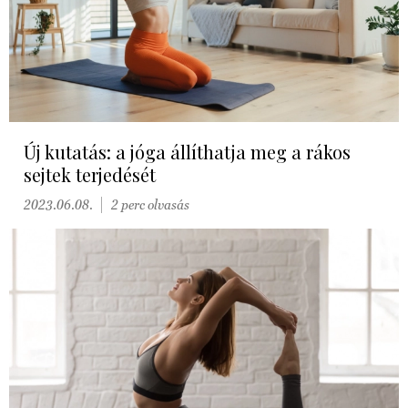
Új kutatás: a jóga állíthatja meg a rákos
sejtek terjedését
2023.06.08.
2 perc olvasás