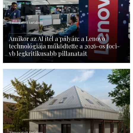
Támogatott tartalom
Amikor az AI ítél a pályán: a Lenovo
technológiája működtette a 2026-os foci-
vb legkritikusabb pillanatait
Támogatott tartalom