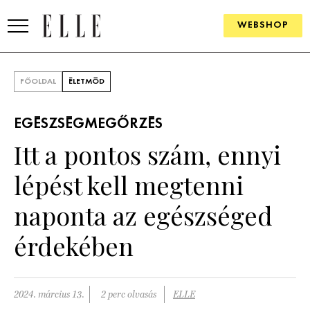
WEBSHOP
DIVAT
FŐOLDAL
ÉLETMÓD
ELLE DIGITAL
EGÉSZSÉGMEGŐRZÉS
GOURMET AWARDS
Itt a pontos szám, ennyi
SZÉPSÉG
lépést kell megtenni
KULTÚRA
naponta az egészséged
PSZICHÉ
érdekében
ÉLETMÓD
2024. március 13.
2 perc olvasás
ELLE
PÁRKAPCSOLAT