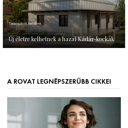
Támogatott tartalom
Új életre kelhetnek a hazai Kádár-kockák
A ROVAT LEGNÉPSZERŰBB CIKKEI