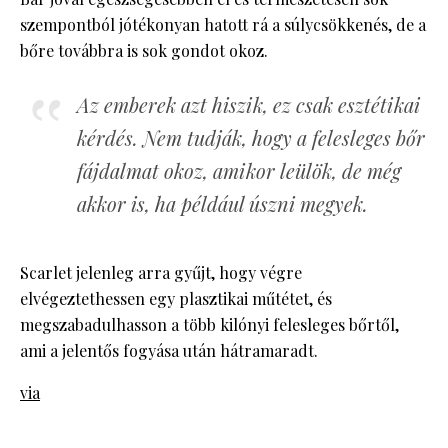
szempontból jótékonyan hatott rá a súlycsökkenés, de a
bőre továbbra is sok gondot okoz.
Az emberek azt hiszik, ez csak esztétikai
kérdés. Nem tudják, hogy a felesleges bőr
fájdalmat okoz, amikor leülök, de még
akkor is, ha például úszni megyek.
Scarlet jelenleg arra gyűjt, hogy végre
elvégeztethessen egy plasztikai műtétet, és
megszabadulhasson a több kilónyi felesleges bőrtől,
ami a jelentős fogyása után hátramaradt.
via