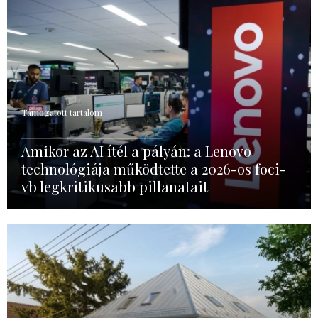
Támogatott tartalom
Amikor az AI ítél a pályán: a Lenovo
technológiája működtette a 2026-os foci-
vb legkritikusabb pillanatait