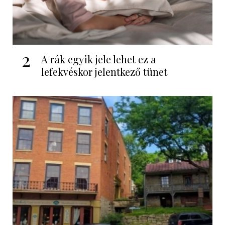
2
A rák egyik jele lehet ez a
lefekvéskor jelentkező tünet