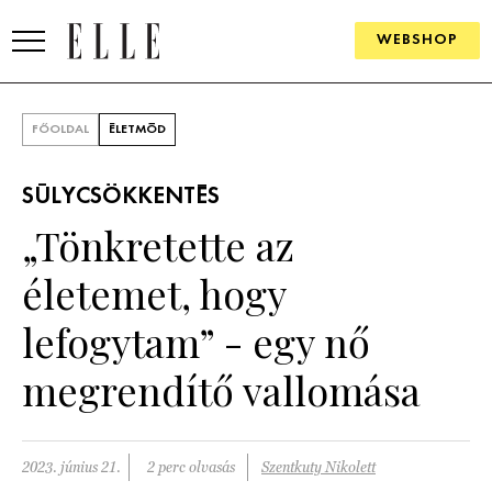
WEBSHOP
DIVAT
FŐOLDAL
ÉLETMÓD
ELLE DIGITAL
SÚLYCSÖKKENTÉS
GOURMET AWARDS
„Tönkretette az
SZÉPSÉG
életemet, hogy
KULTÚRA
lefogytam” - egy nő
PSZICHÉ
megrendítő vallomása
ÉLETMÓD
2023. június 21.
2 perc olvasás
Szentkuty Nikolett
PÁRKAPCSOLAT