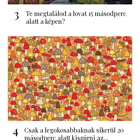
3
Te megtalálod a lovat 15 másodperc
alatt a képen?
4
Csak a legokosabbaknak sikerül 20
másodperc alatt kiszúrni az...