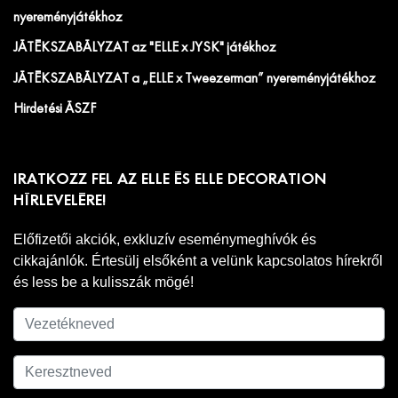
nyereményjátékhoz
JÁTÉKSZABÁLYZAT az "ELLE x JYSK" játékhoz
JÁTÉKSZABÁLYZAT a „ELLE x Tweezerman” nyereményjátékhoz
Hirdetési ÁSZF
IRATKOZZ FEL AZ ELLE ÉS ELLE DECORATION
HÍRLEVELÉRE!
Előfizetői akciók, exkluzív eseménymeghívók és
cikkajánlók. Értesülj elsőként a velünk kapcsolatos hírekről
és less be a kulisszák mögé!