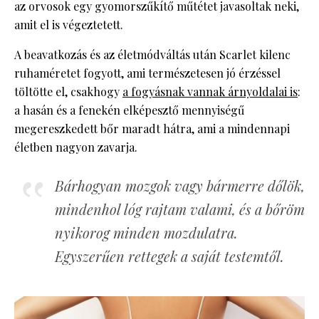
az orvosok egy gyomorszűkítő műtétet javasoltak neki,
amit el is végeztetett.
A beavatkozás és az életmódváltás után Scarlet kilenc
ruhaméretet fogyott, ami természetesen jó érzéssel
töltötte el, csakhogy
a fogyásnak vannak árnyoldalai is
:
a hasán és a fenekén elképesztő mennyiségű
megereszkedett bőr maradt hátra, ami a mindennapi
életben nagyon zavarja.
Bárhogyan mozgok vagy bármerre dőlök,
mindenhol lóg rajtam valami, és a bőröm
nyikorog minden mozdulatra.
Egyszerűen rettegek a saját testemtől.