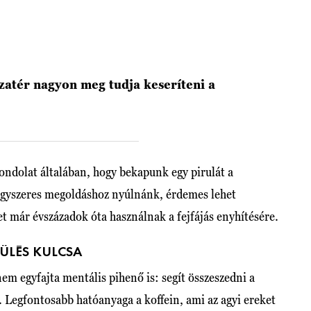
sszatér nagyon meg tudja keseríteni a
gondolat általában, hogy bekapunk egy pirulát a
ógyszeres megoldáshoz nyúlnánk, érdemes lehet
et már évszázadok óta használnak a fejfájás enyhítésére.
ÜLÉS KULCSA
nem egyfajta mentális pihenő is: segít összeszedni a
. Legfontosabb hatóanyaga a koffein, ami az agyi ereket