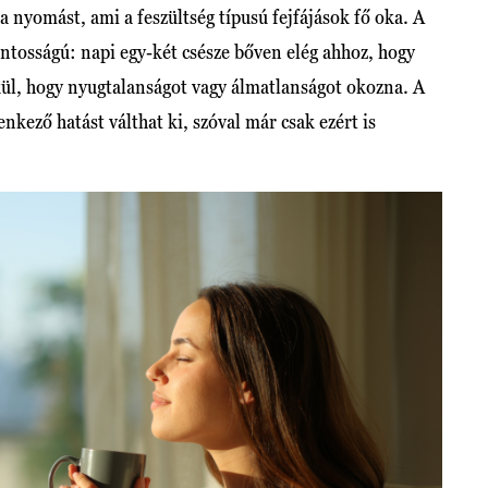
a nyomást, ami a feszültség típusú fejfájások fő oka. A
ntosságú: napi egy-két csésze bőven elég ahhoz, hogy
lkül, hogy nyugtalanságot vagy álmatlanságot okozna. A
enkező hatást válthat ki, szóval már csak ezért is