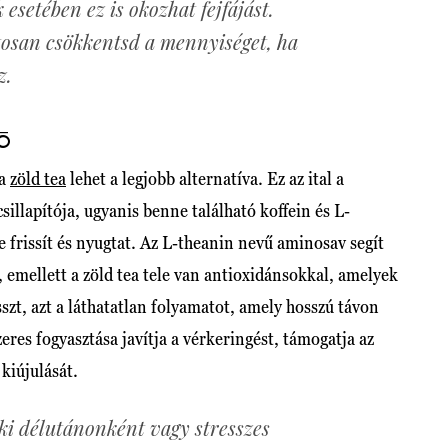
esetében ez is okozhat fejfájást.
tosan csökkentsd a mennyiséget, ha
z.
TÓ
 a
zöld tea
lehet a legjobb alternatíva. Ez az ital a
illapítója, ugyanis benne található koffein és L-
 frissít és nyugtat. Az L-theanin nevű aminosav segít
 emellett a zöld tea tele van antioxidánsokkal, amelyek
sszt, azt a láthatatlan folyamatot, amely hosszú távon
res fogyasztása javítja a vérkeringést, támogatja az
kiújulását.
ki délutánonként vagy stresszes