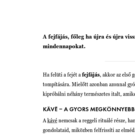
A fejfájás, főleg ha újra és újra vi
mindennapokat.
Ha felüti a fejét a
fejfájás
, akkor az első 
tompítására. Mielőtt azonban azonnal gy
kipróbálni néhány természetes italt, amik
KÁVÉ – A GYORS MEGKÖNNYEBB
A
kávé
nemcsak a reggeli rituálé része, ha
gondolataid, miközben felfrissíti az elméd