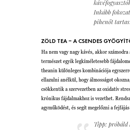
kávéfogyasztók 
Inkább fokoza
pihenőt tartas
ZÖLD TEA – A CSENDES GYÓGYÍ
Ha nem vagy nagy kávés, akkor számodra
természet egyik legkíméletesebb fájdalomcs
theanin különleges kombinációja egyszerre
ellazulni anélkül, hogy álmosságot okozna,
csökkentik a szervezetben az oxidatív stre
krónikus fájdalmakhoz is vezethet. Rendsze
agyműködést, és segít megelőzni a fejfájás 
Tipp: próbáld 