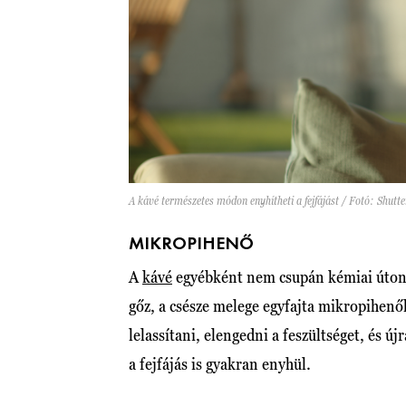
A kávé természetes módon enyhítheti a fejfájást / Fotó: Shutt
MIKROPIHENŐ
A
kávé
egyébként nem csupán kémiai úton seg
gőz, a csésze melege egyfajta mikropihenő
lelassítani, elengedni a feszültséget, és ú
a fejfájás is gyakran enyhül.