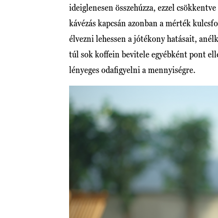
ideiglenesen összehúzza, ezzel csökkentve 
kávézás kapcsán azonban a mérték kulcsfo
élvezni lehessen a jótékony hatásait, ané
túl sok koffein bevitele egyébként pont ell
lényeges odafigyelni a mennyiségre.