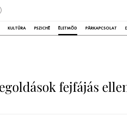
KULTÚRA
PSZICHÉ
ÉLETMÓD
PÁRKAPCSOLAT
oldások fejfájás ellen 