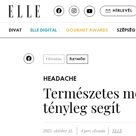
HÍRLEVÉL
DIVAT
ELLE DIGITAL
GOURMET AWARDS
SZÉPSÉG
FŐOLDAL
ÉLETMÓD
HEADACHE
Természetes meg
tényleg segít
2025. október 31.
4 perc olvasás
ELLE