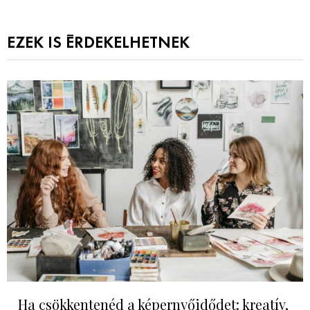
EZEK IS ÉRDEKELHETNEK
Ha csökkentenéd a képernyőidődet: kreatív,