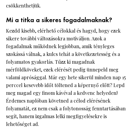
csökkenthetjük.
Mi a titka a sikeres fogadalmaknak?
Kezdd kisebb, elérhető célokkal és hagyd, hogy ezek
sikere további változásokra motiváljon. Azok a
fogadalmak működnek legjobban, amik tényleges
szokássá válnak, a kulcs tehát a következetesség és a
folyamatos gyakorlás. Tűzz ki magadnak
mérföldköveket, ezek elérését pedig ünnepeld meg
valami aprósággal. Már egy hete sikerül minden nap 15
perccel kesevebb időt töltened a képernyő előtt? Lepd
meg magad egy finom kávéval a kedvenc helyeden!
Érdemes naplóban követned a célod elérésének
folyamatát, ez nem csak a folytonosság fenntartásában
segít, hanem izgalmas lelki megfigyelésekre is
lehetőséget ad.