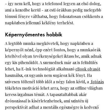
- így nem kell, hogy a telefonod legyen az első dolog,
ami a kezedbe kerül - az esti órákban pedig melegebb
tónusú fényre válthatsz, hogy fokozatosan csökkents a
napközben jellemző kékfény terhelést.
Képernyőmentes hobbik
A legtöbb munka megköveteli, hogy napközben a
képernyőt nézd, épp ezért fontos, hogy a munkaórák
leteltével olyan tevékenységeket iktass be, amik adnak
egy kis pihenőidőt. A szemednek már az is felüdülés
lehet, ha E-ink technológiát alkalmazó
eBook olvasót
használsz, ez ugyanis nem sugároz kék fényt. Ha
szívesen töltenél több időt a négy falon kívül, a
fotózás
tökéletes motiváció lehet arra, hogy az offline világban
keress izgalmas témát. A tapasztaltabbak akár
drónozással is kísérletezhetnek, ami szintén új
perspektívát adhat a mentális egészségre is kedvező