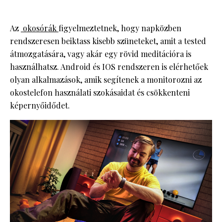
Az
okosórák
figyelmeztetnek, hogy napközben
rendszeresen beiktass kisebb szüneteket, amit a tested
átmozgatására, vagy akár egy rövid meditációra is
használhatsz. Android és IOS rendszeren is elérhetőek
olyan alkalmazások, amik segítenek a monitorozni az
okostelefon használati szokásaidat és csökkenteni
képernyőidődet.