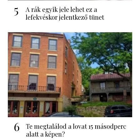
5
A rák egyik jele lehet ez a
lefekvéskor jelentkező tünet
6
Te megtalálod a lovat 15 másodperc
alatt a képen?