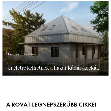
Támogatott tartalom
Új életre kelhetnek a hazai Kádár-kockák
A ROVAT LEGNÉPSZERŰBB CIKKEI