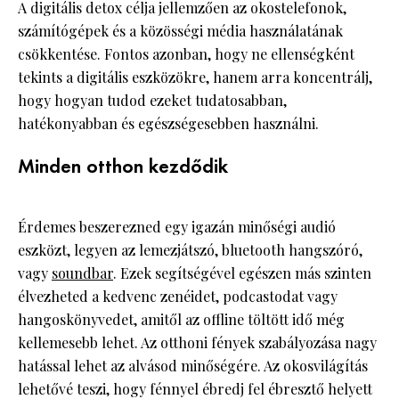
A digitális detox célja jellemzően az okostelefonok,
számítógépek és a közösségi média használatának
csökkentése. Fontos azonban, hogy ne ellenségként
tekints a digitális eszközökre, hanem arra koncentrálj,
hogy hogyan tudod ezeket tudatosabban,
hatékonyabban és egészségesebben használni.
Minden otthon kezdődik
Érdemes beszerezned egy igazán minőségi audió
eszközt, legyen az lemezjátszó, bluetooth hangszóró,
vagy
soundbar
. Ezek segítségével egészen más szinten
élvezheted a kedvenc zenéidet, podcastodat vagy
hangoskönyvedet, amitől az offline töltött idő még
kellemesebb lehet. Az otthoni fények szabályozása nagy
hatással lehet az alvásod minőségére. Az okosvilágítás
lehetővé teszi, hogy fénnyel ébredj fel ébresztő helyett