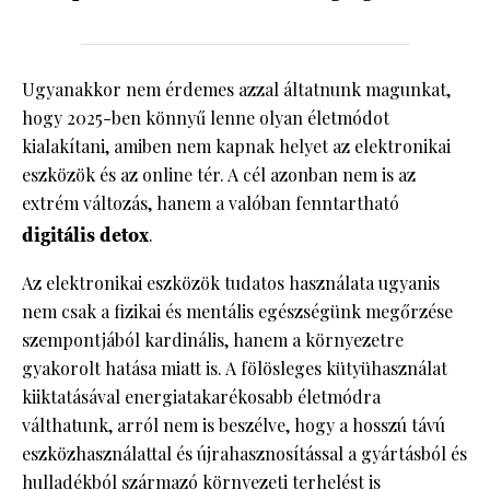
Ugyanakkor nem érdemes azzal áltatnunk magunkat,
hogy 2025-ben könnyű lenne olyan életmódot
kialakítani, amiben nem kapnak helyet az elektronikai
eszközök és az online tér. A cél azonban nem is az
extrém változás, hanem a valóban fenntartható
digitális detox
.
Az elektronikai eszközök tudatos használata ugyanis
nem csak a fizikai és mentális egészségünk megőrzése
szempontjából kardinális, hanem a környezetre
gyakorolt hatása miatt is. A fölösleges kütyühasználat
kiiktatásával energiatakarékosabb életmódra
válthatunk, arról nem is beszélve, hogy a hosszú távú
eszközhasználattal és újrahasznosítással a gyártásból és
hulladékból származó környezeti terhelést is