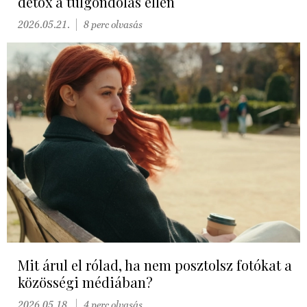
detox a túlgondolás ellen
2026.05.21.
8 perc olvasás
Mit árul el rólad, ha nem posztolsz fotókat a
közösségi médiában?
2026.05.18.
4 perc olvasás