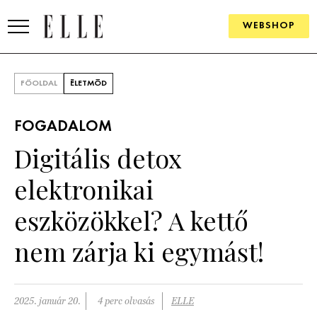
WEBSHOP
DIVAT
FŐOLDAL
ÉLETMÓD
ELLE DIGITAL
FOGADALOM
GOURMET AWARDS
Digitális detox
SZÉPSÉG
elektronikai
KULTÚRA
eszközökkel? A kettő
PSZICHÉ
nem zárja ki egymást!
ÉLETMÓD
2025. január 20.
4 perc olvasás
ELLE
PÁRKAPCSOLAT