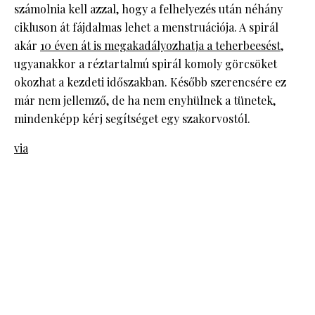
számolnia kell azzal, hogy a felhelyezés után néhány
cikluson át fájdalmas lehet a menstruációja. A spirál
akár
10 éven át is megakadályozhatja a teherbeesést
,
ugyanakkor a réztartalmú spirál komoly görcsöket
okozhat a kezdeti időszakban. Később szerencsére ez
már nem jellemző, de ha nem enyhülnek a tünetek,
mindenképp kérj segítséget egy szakorvostól.
via