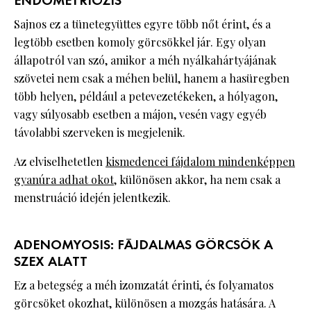
ENDOMETRIÓZIS
Sajnos ez a tünetegyüttes egyre több nőt érint, és a
legtöbb esetben komoly görcsökkel jár. Egy olyan
állapotról van szó, amikor a méh nyálkahártyájának
szövetei nem csak a méhen belül, hanem a hasüregben
több helyen, például a petevezetékeken, a hólyagon,
vagy súlyosabb esetben a májon, vesén vagy egyéb
távolabbi szerveken is megjelenik.
Az elviselhetetlen
kismedencei fájdalom mindenképpen
gyanúra adhat okot
, különösen akkor, ha nem csak a
menstruáció idején jelentkezik.
ADENOMYOSIS: FÁJDALMAS GÖRCSÖK A
SZEX ALATT
Ez a betegség a méh izomzatát érinti, és folyamatos
görcsöket okozhat, különösen a mozgás hatására. A