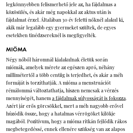
legkönnyebben felismerhető jele az, ha fájdalmas a
közösülés, és akár még napokkal az aktus után is
fájdalmat érzel. Általában 30 év feletti nőknél alakul ki,
akik már legalább egy gyermeket szültek, de egyes
esetekben tinédzsereknél is megfigyelték.
MIÓMA
Négy nőből háromnál kialakulnak életük során
miómák, amelyek mérete az egészen apró, néhány
millimétertől a több centiig is terjedhet, és akár a méh
formáját is torzíthatják. A mióma a menstruációt
rémálommá változtathatja, hiszen nemcsak a vérzés
mennyiségét, hanem
a fájdalmak súlyosságát is fokozza
.
Azért jár erős görcsökkel, mert a méh nagyobb erővel
húzódik össze, hogy a hatalmas vérrögöket kilökje
magából. Pozitívum, hogy a mióma ritkán fejlődik rákos
megbetegedéssé, ennek ellenére szükség van az alapos