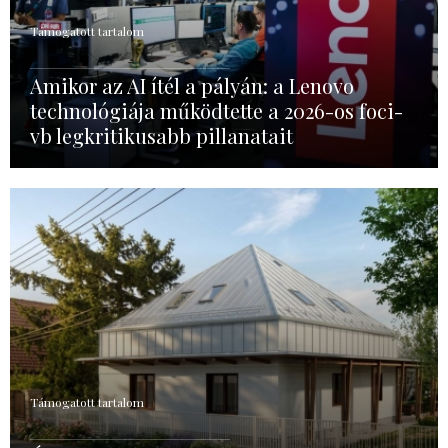
Támogatott tartalom
Amikor az AI ítél a pályán: a Lenovo
technológiája működtette a 2026-os foci-
vb legkritikusabb pillanatait
Támogatott tartalom