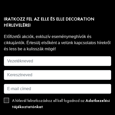
IRATKOZZ FEL AZ ELLE ÉS ELLE DECORATION
HÍRLEVELÉRE!
Előfizetői akciók, exkluzív eseménymeghívók és
cikkajánlók. Értesülj elsőként a velünk kapcsolatos hírekről
és less be a kulisszák mögé!
Adatkezelési
A hírlevél feliratkozáshoz ell kell fogadnod az
tájékoztatónkat
.