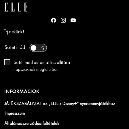
Írj nekünk!
Sötét mód
Sötét mód automatikus állítása
napszaknak megfelelően
INFORMÁCIÓK
JÁTÉKSZABÁLYZAT az „ELLE x Disney+” nyereményjátékhoz
Impresszum
Általános szerződési feltételek