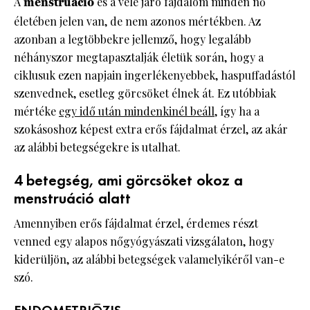
A
menstruáció
és a vele járó fájdalom minden nő
életében jelen van, de nem azonos mértékben. Az
azonban a legtöbbekre jellemző, hogy legalább
néhányszor megtapasztalják életük során, hogy a
ciklusuk ezen napjain ingerlékenyebbek, haspuffadástól
szenvednek, esetleg görcsöket élnek át. Ez utóbbiak
mértéke
egy idő után mindenkinél beáll
, így ha a
szokásoshoz képest extra erős fájdalmat érzel, az akár
az alábbi betegségekre is utalhat.
4 betegség, ami görcsöket okoz a
menstruáció alatt
Amennyiben erős fájdalmat érzel, érdemes részt
venned egy alapos nőgyógyászati vizsgálaton, hogy
kiderüljön, az alábbi betegségek valamelyikéről van-e
szó.