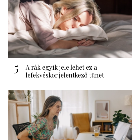
5
A rák egyik jele lehet ez a
lefekvéskor jelentkező tünet