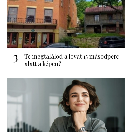
3
Te megtalálod a lovat 15 másodperc
alatt a képen?