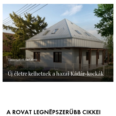
Támogatott tartalom
Új életre kelhetnek a hazai Kádár-kockák
A ROVAT LEGNÉPSZERŰBB CIKKEI