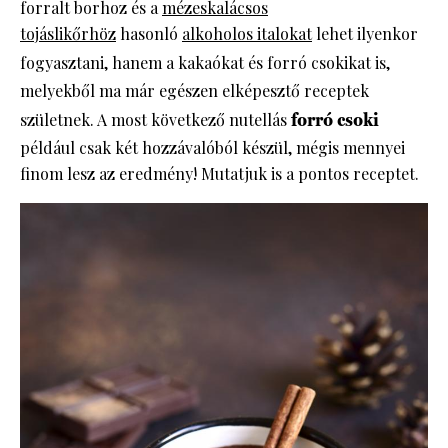
forralt borhoz és a
mézeskalácsos
tojáslikőrhöz
hasonló
alkoholos italokat
lehet ilyenkor
fogyasztani, hanem a kakaókat és
forró csokikat is,
melyekből ma már egészen elképesztő receptek
születnek. A most következő nutellás
forró csoki
például csak két hozzávalóból készül, mégis mennyei
finom lesz az eredmény! Mutatjuk is a pontos receptet.