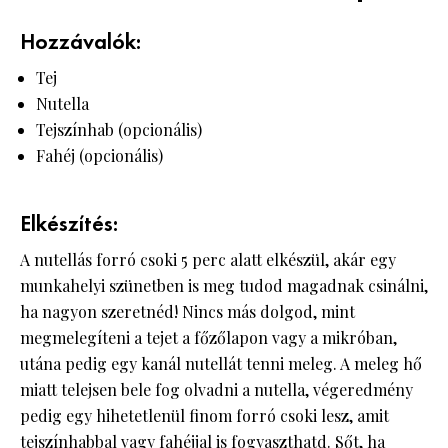
Hozzávalók:
Tej
Nutella
Tejszínhab (opcionális)
Fahéj (opcionális)
Elkészítés:
A nutellás forró csoki 5 perc alatt elkészül, akár egy
munkahelyi szünetben is meg tudod magadnak csinálni,
ha nagyon szeretnéd! Nincs más dolgod, mint
megmelegíteni a tejet a főzőlapon vagy a mikróban,
utána pedig egy kanál nutellát tenni meleg. A meleg hő
miatt telejsen bele fog olvadni a nutella, végeredmény
pedig egy hihetetlenül finom forró csoki lesz, amit
tejszínhabbal vagy fahéjjal is fogyaszthatd. Sőt, ha