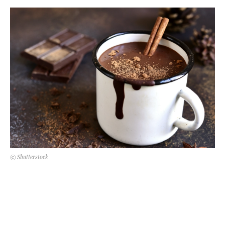
DECOR
Hírek
HOROSZKÓP
Trendek
SZTÁRHÍREK
Szobák
BUSINESS
Ötletek
ANYA
Szép terek
AWARDS
© Shutterstock
BEAUTY AWARDS
EVENT
WEBSHOP