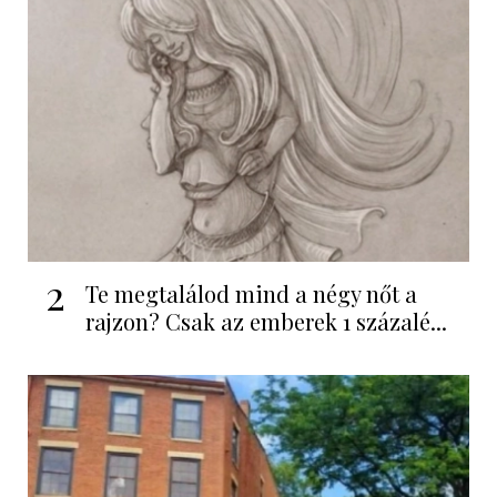
2
Te megtalálod mind a négy nőt a
rajzon? Csak az emberek 1 százalé...