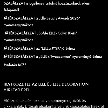
SZABÁLYZAT a jogellenes tartalmú hozzászólások elleni
fellépésről
JÁTÉKSZABÁLYZAT a „Elle Beauty Awards 2026"
nyereményjátékhoz
JÁTÉKSZABÁLYZAT „SoMe ELLE - Calvin Klein”
nyereményjátékhoz
JÁTÉKSZABÁLYZAT az "ELLE x JYSK" játékhoz
JÁTÉKSZABÁLYZAT a „ELLE x Tweezerman” nyereményjátékhoz
Hirdetési ÁSZF
IRATKOZZ FEL AZ ELLE ÉS ELLE DECORATION
HÍRLEVELÉRE!
Előfizetői akciók, exkluzív eseménymeghívók és
cikkajánlók. Értesülj elsőként a velünk kapcsolatos hírekről