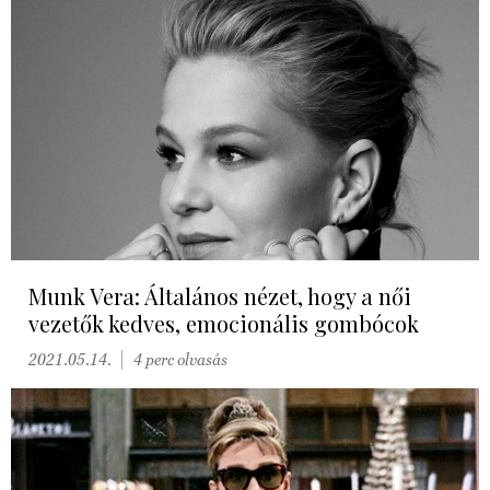
Munk Vera: Általános nézet, hogy a női
vezetők kedves, emocionális gombócok
2021.05.14.
4 perc olvasás