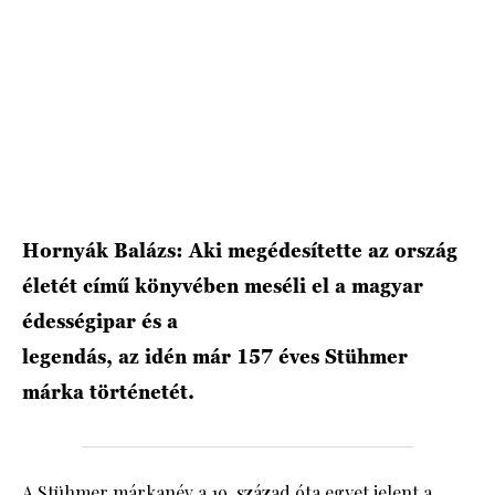
HÍRLEVÉL
Hornyák Balázs: Aki megédesítette az ország
életét című könyvében meséli el a magyar
édességipar és a
legendás, az idén már 157 éves Stühmer
márka történetét.
A Stühmer márkanév a 19. század óta egyet jelent a