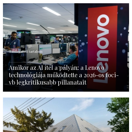
Támogatott tartalom
Amikor az AI ítél a pályán: a Lenovo
technológiája működtette a 2026-os foci-
vb legkritikusabb pillanatait