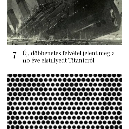
7
Új, döbbenetes felvétel jelent meg a
110 éve elsüllyedt Titanicról