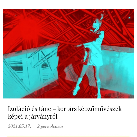
Izoláció és tánc – kortárs képzőművészek
képei a járványról
2021.05.17.
2 perc olvasás