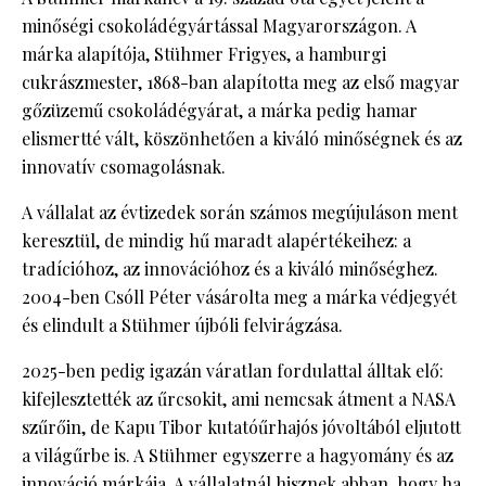
minőségi csokoládégyártással Magyarországon. A
márka alapítója, Stühmer Frigyes, a hamburgi
cukrászmester, 1868-ban alapította meg az első magyar
gőzüzemű csokoládégyárat, a márka pedig hamar
elismertté vált, köszönhetően a kiváló minőségnek és az
innovatív csomagolásnak.
A vállalat az évtizedek során számos megújuláson ment
keresztül, de mindig hű maradt alapértékeihez: a
tradícióhoz, az innovációhoz és a kiváló minőséghez.
2004-ben Csóll Péter vásárolta meg a márka védjegyét
és elindult a Stühmer újbóli felvirágzása.
2025-ben pedig igazán váratlan fordulattal álltak elő:
kifejlesztették az űrcsokit, ami nemcsak átment a NASA
szűrőin, de Kapu Tibor kutatóűrhajós jóvoltából eljutott
a világűrbe is. A Stühmer egyszerre a hagyomány és az
innováció márkája. A vállalatnál hisznek abban, hogy ha