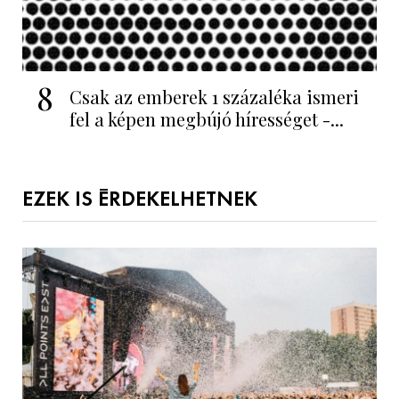
8
Csak az emberek 1 százaléka ismeri
fel a képen megbújó hírességet -...
EZEK IS ÉRDEKELHETNEK