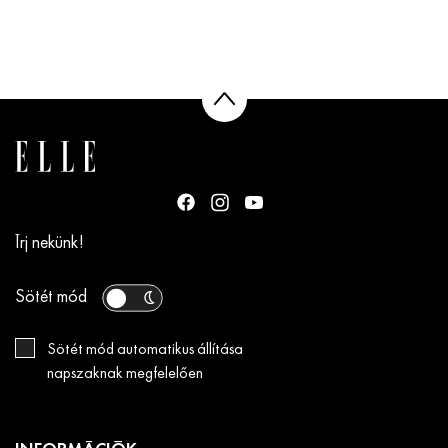
Írj nekünk!
Sötét mód
Sötét mód automatikus állítása
napszaknak megfelelően