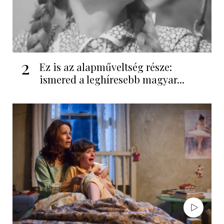
2
Ez is az alapműveltség része:
ismered a leghíresebb magyar...