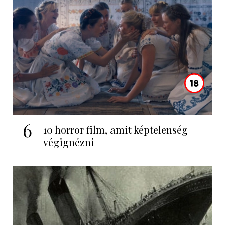
6
10 horror film, amit képtelenség
végignézni