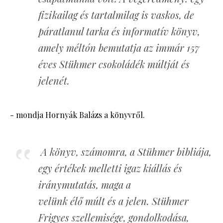
fizikailag és tartalmilag is vaskos, de
páratlanul tarka és informatív könyv,
amely méltón bemutatja az immár 157
éves Stühmer csokoládék múltját és
jelenét.
- mondja Hornyák Balázs a könyvről.
A könyv, számomra, a Stühmer bibliája,
egy értékek melletti igaz kiállás és
iránymutatás, maga a
velünk élő múlt és a jelen. Stühmer
Frigyes szellemisége, gondolkodása,