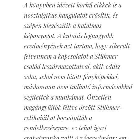
A könyvben idézett korhű cikkek is a
nosztalgikus hangulatot erősítik, és
szépen kiegészítik a hatalmas
képanyagot. A kutatás legnagyobb
eredményének azt tartom, hogy sikerült
felvennem a kapcsolatot a Stühmer
család leszármazottaival, akik eddig
soha, sehol nem látott fényképekkel,
máshonnan nem tudható információkkal
segítették a munkámat. Önzetlen
magángyűjtők féltve őrzött Stühmer-
relikviáikat bocsátották a
rendelkezésemre, ez tehát igazi
csapatmunka volt! A végeredmény: egy