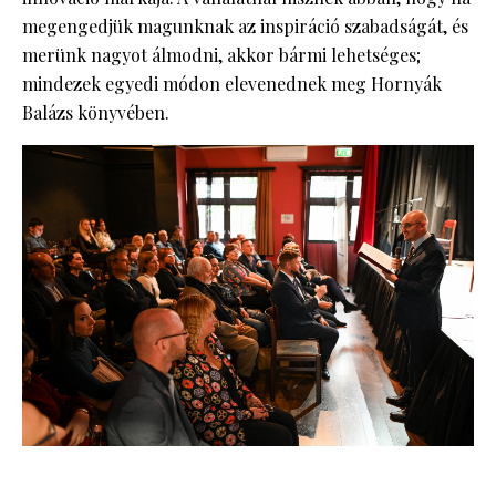
megengedjük magunknak az inspiráció szabadságát, és
merünk nagyot álmodni, akkor bármi lehetséges;
mindezek egyedi módon elevenednek meg Hornyák
Balázs könyvében.