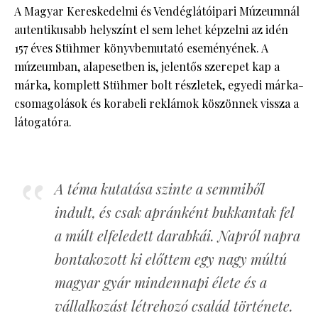
A Magyar Kereskedelmi és Vendéglátóipari Múzeumnál
autentikusabb helyszínt el sem lehet képzelni az idén
157 éves Stühmer könyvbemutató eseményének. A
múzeumban, alapesetben is, jelentős szerepet kap a
márka, komplett Stühmer bolt részletek, egyedi márka-
csomagolások és korabeli reklámok köszönnek vissza a
látogatóra.
A téma kutatása szinte a semmiből
indult, és csak apránként bukkantak fel
a múlt elfeledett darabkái. Napról napra
bontakozott ki előttem egy nagy múltú
magyar gyár mindennapi élete és a
vállalkozást létrehozó család története.