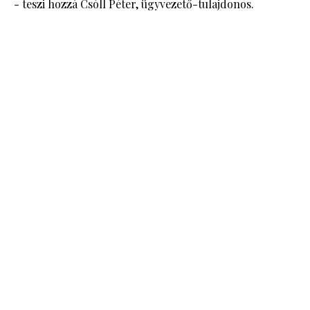
- teszi hozzá Csóll Péter, ügyvezető-tulajdonos.