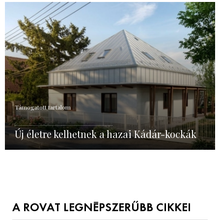
Támogatott tartalom
Új életre kelhetnek a hazai Kádár-kockák
A ROVAT LEGNÉPSZERŰBB CIKKEI