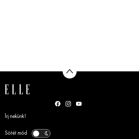
Írj nekünk!
Sötét mód