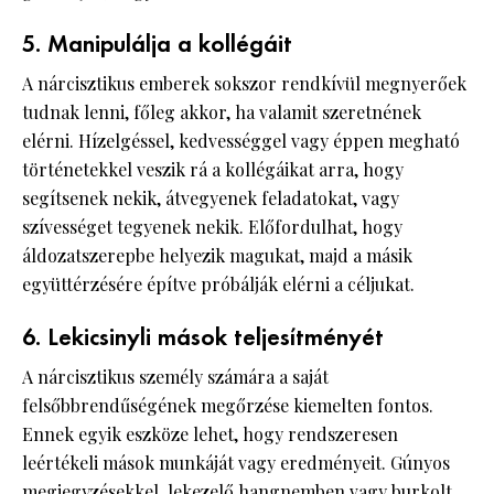
5. Manipulálja a kollégáit
A nárcisztikus emberek sokszor rendkívül megnyerőek
tudnak lenni, főleg akkor, ha valamit szeretnének
elérni. Hízelgéssel, kedvességgel vagy éppen megható
történetekkel veszik rá a kollégáikat arra, hogy
segítsenek nekik, átvegyenek feladatokat, vagy
szívességet tegyenek nekik. Előfordulhat, hogy
áldozatszerepbe helyezik magukat, majd a másik
együttérzésére építve próbálják elérni a céljukat.
6. Lekicsinyli mások teljesítményét
A nárcisztikus személy számára a saját
felsőbbrendűségének megőrzése kiemelten fontos.
Ennek egyik eszköze lehet, hogy rendszeresen
leértékeli mások munkáját vagy eredményeit. Gúnyos
megjegyzésekkel, lekezelő hangnemben vagy burkolt