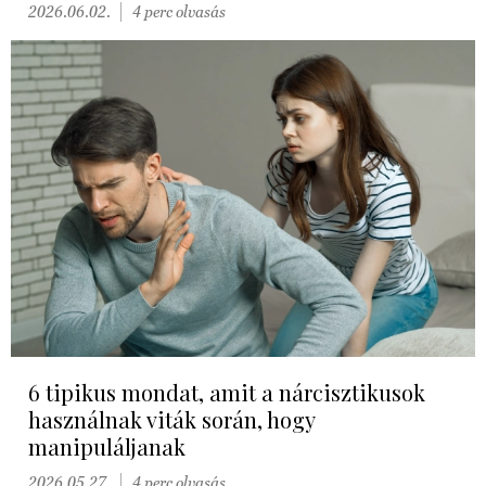
2026.06.02.
4 perc olvasás
6 tipikus mondat, amit a nárcisztikusok
használnak viták során, hogy
manipuláljanak
2026.05.27.
4 perc olvasás