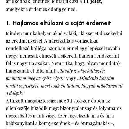
árulkodóak lehetnek. Mutatjuk azt a
11 jelet,
amelyekre érdemes odafigyelned.
1. Hajlamos eltúlozni a saját érdemeit
Minden munkahelyen akad valaki, aki szeret dicsekedni
az eredményeivel. A nárcisztikus vonásokkal
rendelkező kolléga azonban ennél egy lépéssel tovább
megy: nemcsak elmeséli a sikereit, hanem rendszerint
fel is nagyítja azokat. Nem ritka, hogy olyan mondatok
hangzanak el tőle, mint:
„Tavaly gyakorlatilag én
mentettem meg az egész céget.”
vagy
„Mindenki hozzám
fordul segítségért, mert csak én tudom, hogyan működnek itt
a dolgok.”
A túlzott magabiztosság mögött sokszor éppen az
ellenkezője húzódik meg: bizonytalanság és folyamatos
megerősítés iránti vágy. Ezért igyekszik újra és újra
bebizonyítani a környezetének – és önmagának is –,