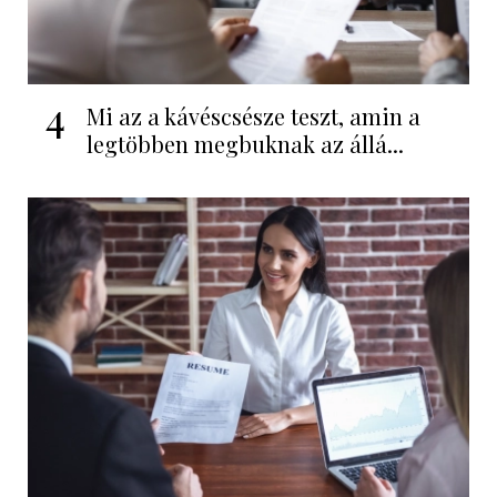
4
Mi az a kávéscsésze teszt, amin a
legtöbben megbuknak az állá...