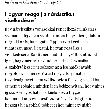
ha én nem készítem elő a terepet.”
Hogyan reagálj a nárcisztikus
viselkedésre?
Egy nárcisztikus vonásokkal rendelkező munkatárs
számára a figyelem szinte minden helyzetben jutalom –
még akkor is, ha negatív. Éppen ezért érdemes
tudatosan megválogatni, hogyan reagálsz a
viselkedésére. Bár őt nem tudod megváltoztatni, azt
igen, hogy mennyire vonódsz bele a játszmáiba.
A szakértők szerint sokszor az a leghatékonyabb
megoldás, ha nem erősíted meg a folyamatos
figyelemigényét, nem szállsz bele a felesleges vitákba,
és nem próbálod mindenáron bebizonyítani, hogy nincs
igaza. A világos határok kijelölése, a higgadt
kommunikáció és a professzionális távolságtartás
hosszú távon sokkal többet érhet, mint egy újabb