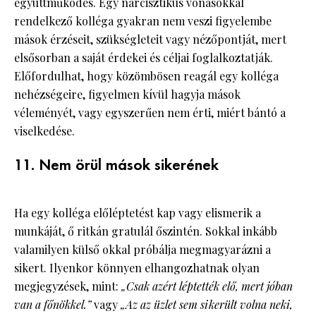
együttműködés. Egy nárcisztikus vonásokkal
rendelkező kolléga gyakran nem veszi figyelembe
mások érzéseit, szükségleteit vagy nézőpontját, mert
elsősorban a saját érdekei és céljai foglalkoztatják.
Előfordulhat, hogy közömbösen reagál egy kolléga
nehézségeire, figyelmen kívül hagyja mások
véleményét, vagy egyszerűen nem érti, miért bántó a
viselkedése.
11. Nem örül mások sikerének
Ha egy kolléga előléptetést kap vagy elismerik a
munkáját, ő ritkán gratulál őszintén. Sokkal inkább
valamilyen külső okkal próbálja megmagyarázni a
sikert. Ilyenkor könnyen elhangozhatnak olyan
megjegyzések, mint:
„Csak azért léptették elő, mert jóban
van a főnökkel.”
vagy
„Az az üzlet sem sikerült volna neki,