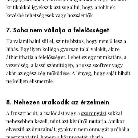
kritikákkal igyekszik azt sugallni, hogy a többiek
kevésbé tehetségesek vagy hozzáértők.
7. Soha nem vállalja a felelősséget
Ha valami balul sül el, szinte biztos, hogy nem ő lesz a
hibás. Egy ilyen kolléga gyorsan talál valakit, akire
átháríthatja a felelősséget. Lehet ez egy munkatárs, a
vezetőség, a lassú számítógép, a rossz szoftver vagy
akár az egész cég működése. A lényeg, hogy saját hibáit
ne kelljen elismernie.
8. Nehezen uralkodik az érzelmein
A frusztrációt, a csalódást vagy a
szorongást
sokkal
nehezebben kezeli, mint azt kívülről mutatja. Amikor
elveszíti az önuralmát, gyakran nem önmagát próbálja
megnyugtatni, hanem a környezetét akarja