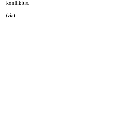
konfliktus.
(
via
)