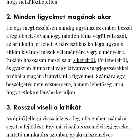
hogy nélkülözhetetlen.
2. Minden figyelmet magának akar
Ha egy megbeszélésen mindig ugyanaz az ember beszél
a legtöbbet, és valahogy minden téma végül róla szól,
az árulkodó jel lehet. A nárcisztikus kolléga ugyanis
ritkán kíváncsi mások véleményére vagy élményeire.
Inkább hosszasan mesél saját
sikereiről,
történeteiről,
és gyakran humorral vagy látványos megjegyzésekkel
próbálja magára irányítani a figyelmet. Számára egy
beszélgetés nem eszmecsere, hanem lehetőség arra,
hogy reflektorfénybe kerüljön.
3. Rosszul viseli a kritikát
Az építő jellegű visszajelzés a legtöbb ember számára
segíti a fejlődést. Egy nárcisztikus személyiségjegyeket
mutató munkatárs azonban gyakran személyes