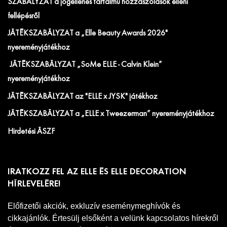
SZABÁLYZAT a jogellenes tartalmú hozzászólások elleni
fellépésről
JÁTÉKSZABÁLYZAT a „Elle Beauty Awards 2026"
nyereményjátékhoz
JÁTÉKSZABÁLYZAT „SoMe ELLE - Calvin Klein”
nyereményjátékhoz
JÁTÉKSZABÁLYZAT az "ELLE x JYSK" játékhoz
JÁTÉKSZABÁLYZAT a „ELLE x Tweezerman” nyereményjátékhoz
Hirdetési ÁSZF
IRATKOZZ FEL AZ ELLE ÉS ELLE DECORATION
HÍRLEVELÉRE!
Előfizetői akciók, exkluzív eseménymeghívók és
cikkajánlók. Értesülj elsőként a velünk kapcsolatos hírekről