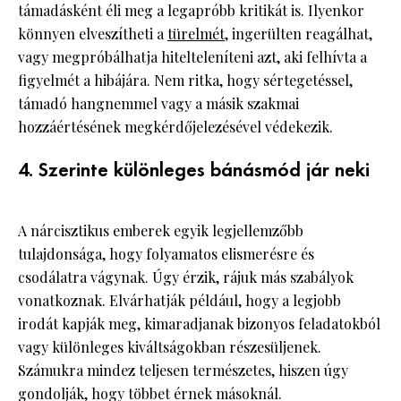
támadásként éli meg a legapróbb kritikát is. Ilyenkor
könnyen elveszítheti a
türelmét,
ingerülten reagálhat,
vagy megpróbálhatja hitelteleníteni azt, aki felhívta a
figyelmét a hibájára. Nem ritka, hogy sértegetéssel,
támadó hangnemmel vagy a másik szakmai
hozzáértésének megkérdőjelezésével védekezik.
4. Szerinte különleges bánásmód jár neki
A nárcisztikus emberek egyik legjellemzőbb
tulajdonsága, hogy folyamatos elismerésre és
csodálatra vágynak. Úgy érzik, rájuk más szabályok
vonatkoznak. Elvárhatják például, hogy a legjobb
irodát kapják meg, kimaradjanak bizonyos feladatokból
vagy különleges kiváltságokban részesüljenek.
Számukra mindez teljesen természetes, hiszen úgy
gondolják, hogy többet érnek másoknál.