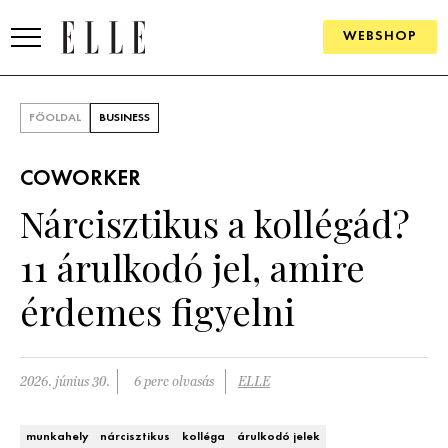
WEBSHOP
DIVAT
FŐOLDAL
BUSINESS
ELLE DIGITAL
COWORKER
GOURMET AWARDS
Nárcisztikus a kollégád?
SZÉPSÉG
11 árulkodó jel, amire
KULTÚRA
érdemes figyelni
PSZICHÉ
2026. június 30.
6 perc olvasás
ELLE
ÉLETMÓD
PÁRKAPCSOLAT
munkahely
nárcisztikus
kolléga
árulkodó jelek