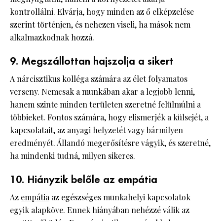
kontrollálni. Elvárja, hogy minden az ő elképzelése
szerint történjen, és nehezen viseli, ha mások nem
alkalmazkodnak hozzá.
9. Megszállottan hajszolja a sikert
A nárcisztikus kolléga számára az élet folyamatos
verseny. Nemcsak a munkában akar a legjobb lenni,
hanem szinte minden területen szeretné felülmúlni a
többieket. Fontos számára, hogy elismerjék a külsejét, a
kapcsolatait, az anyagi helyzetét vagy bármilyen
eredményét. Állandó megerősítésre vágyik, és szeretné,
ha mindenki tudná, milyen sikeres.
10. Hiányzik belőle az empátia
Az
empátia
az egészséges munkahelyi kapcsolatok
egyik alapköve. Ennek hiányában nehézzé válik az