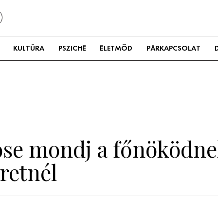
KULTÚRA
PSZICHÉ
ÉLETMÓD
PÁRKAPCSOLAT
sose mondj a főnöködne
eretnél