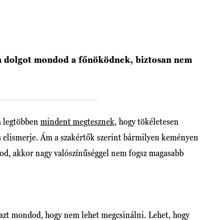
om dolgot mondod a főnöködnek, biztosan nem
a legtöbben
mindent megtesznek
, hogy tökéletesen
is elismerje. Ám a szakértők szerint bármilyen keményen
dod, akkor nagy valószínűséggel nem fogsz magasabb
 azt mondod, hogy nem lehet megcsinálni. Lehet, hogy