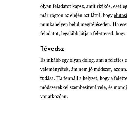
olyan feladatot kapsz, amit rizikós, esetle
már rögtön az elején azt látni, hogy
elutas
munkahelyen belül megítéléseden. Ha ese
feladatot, legalább látja a felettesed, ho
Tévedsz
Ez inkább egy
olyan dolog
, ami a felettes
véleményétek, ám nem jó módszer, azonnal
tudása. Ha fennáll a helyzet, hogy a felet
módszerekkel szembesíteni vele, és mondju
vonatkozóan.