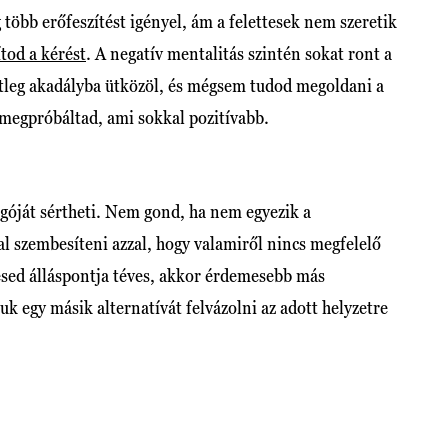
g több erőfeszítést igényel, ám a felettesek nem szeretik
ítod a kérést
. A negatív mentalitás szintén sokat ront a
tleg akadályba ütközöl, és mégsem tudod megoldani a
gy megpróbáltad, ami sokkal pozitívabb.
 egóját sértheti. Nem gond, ha nem egyezik a
 szembesíteni azzal, hogy valamiről nincs megfelelő
tesed álláspontja téves, akkor érdemesebb más
k egy másik alternatívát felvázolni az adott helyzetre