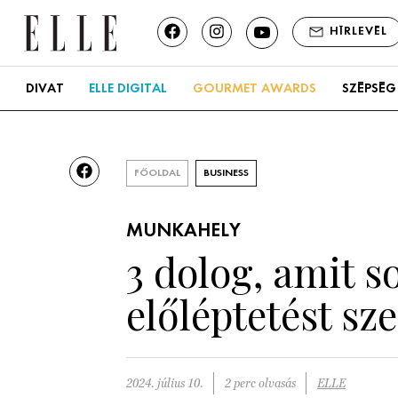
HÍRLEVÉL
DIVAT
ELLE DIGITAL
GOURMET AWARDS
SZÉPSÉG
FŐOLDAL
BUSINESS
MUNKAHELY
3 dolog, amit 
előléptetést sz
2024. július 10.
2 perc olvasás
ELLE