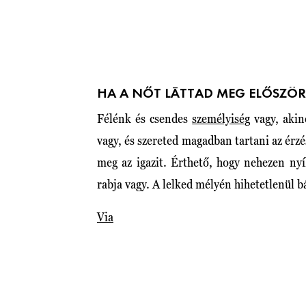
HA A NŐT LÁTTAD MEG ELŐSZÖR
Félénk és csendes
személyiség
vagy, akin
vagy, és szereted magadban tartani az érz
meg az igazit. Érthető, hogy nehezen ny
rabja vagy. A lelked mélyén hihetetlenül bá
Via