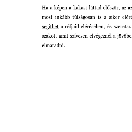
Ha a képen a kakast láttad először, az a
most inkább túlságosan is a siker elér
segíthet
a céljaid elérésében, és szerets
szakot, amit szívesen elvégeznél a jövő
elmaradni.