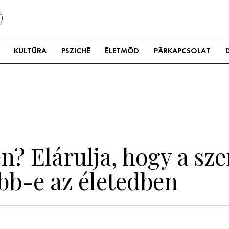
KULTÚRA
PSZICHÉ
ÉLETMÓD
PÁRKAPCSOLAT
en? Elárulja, hogy a sz
b-e az életedben