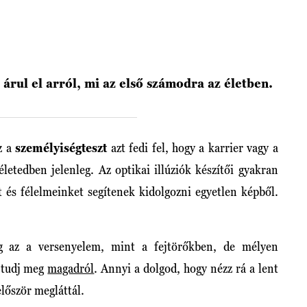
 árul el arról, mi az első számodra az életben.
z a
személyiségteszt
azt fedi fel, hogy a karrier vagy a
életedben jelenleg. Az optikai illúziók készítői gyakran
t és félelmeinket segítenek kidolgozni egyetlen képből.
g az a versenyelem, mint a fejtörőkben, de mélyen
 tudj meg
magadról
. Annyi a dolgod, hogy nézz rá a lent
először megláttál.