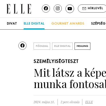
HÍRLEVÉL
DIVAT
ELLE DIGITAL
GOURMET AWARDS
SZÉPSÉG
FŐOLDAL
ELLE DIGITAL
HEALING
SZEMÉLYISÉGTESZT
Mit látsz a kép
munka fontosab
2024. május 31.
2 perc olvasás
ELLE