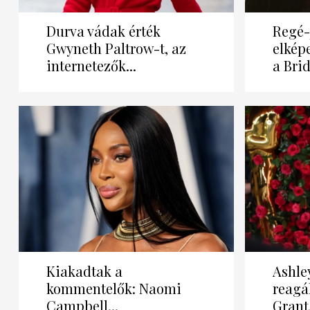
Durva vádak érték
Regé-
Gwyneth Paltrow-t, az
elképe
internetezők...
a Brid
Kiakadtak a
Ashle
kommentelők: Naomi
reagá
Campbell...
Grant.