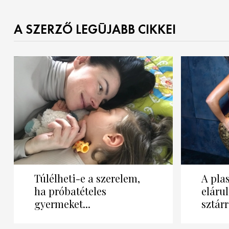
A SZERZŐ LEGÚJABB CIKKEI
Túlélheti-e a szerelem,
A pla
ha próbatételes
elárul
gyermeket...
sztárr