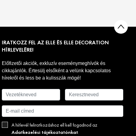
IRATKOZZ FEL AZ ELLE ÉS ELLE DECORATION
HÍRLEVELÉRE!
Előfizetői akciók, exkluzív eseménymeghívók és
cikkajánlók. Értesülj elsőként a velünk kapcsolatos
hírekről és less be a kulisszák mögé!
A hírlevél feliratkozáshoz ell kell fogadnod az
Adatkezelési tájékoztatónkat
.