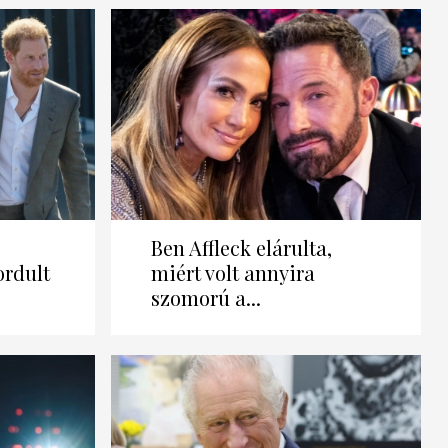
Ben Affleck elárulta,
ordult
miért volt annyira
.
szomorú a...