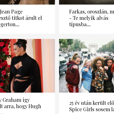
Jean Page
Farkas, oroszlán, 
sztő titkot árult el
- Te melyik alvás
gerton...
típusba...
y Graham így
25 év után került el
lt arra, hogy Hugh
Spice Girls sosem lá
..