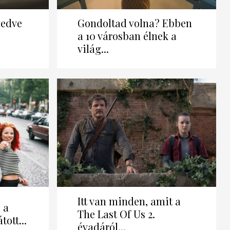
medve
Gondoltad volna? Ebben
a 10 városban élnek a
világ...
Itt van minden, amit a
ő a
The Last Of Us 2.
tott...
évadáról...