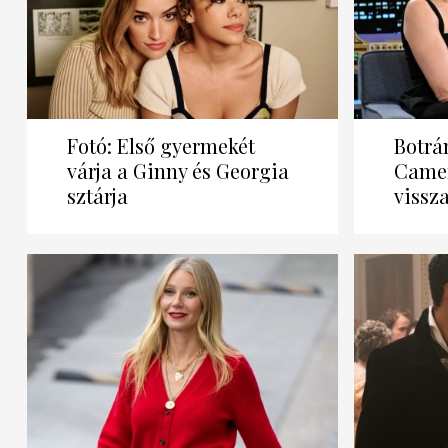
Fotó: Első gyermekét
Botrá
várja a Ginny és Georgia
Camer
sztárja
vissz