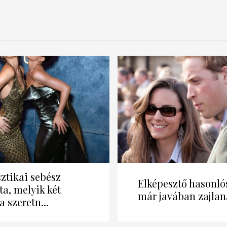
sztikai sebész
Elképesztő hasonló
ta, melyik két
már javában zajlana
a szeretn...