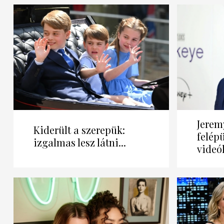
Jerem
Kiderült a szerepük:
felépü
izgalmas lesz látni...
videók