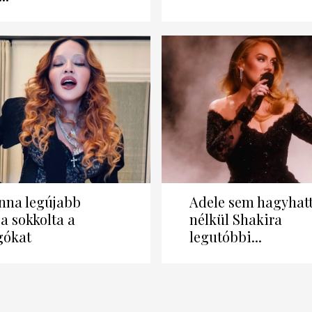
na legújabb
Adele sem hagyhatt
a sokkolta a
nélkül Shakira
gókat
legutóbbi...