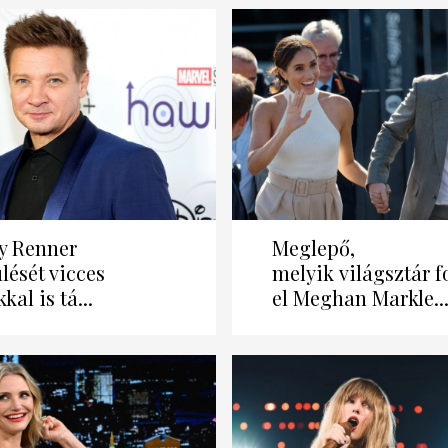
y Renner
Meglepő,
lését vicces
melyik világsztár f
kal is tá...
el Meghan Markle..