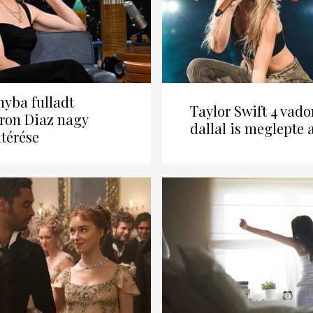
nyba fulladt
Taylor Swift 4 vado
on Diaz nagy
dallal is meglepte a
atérése