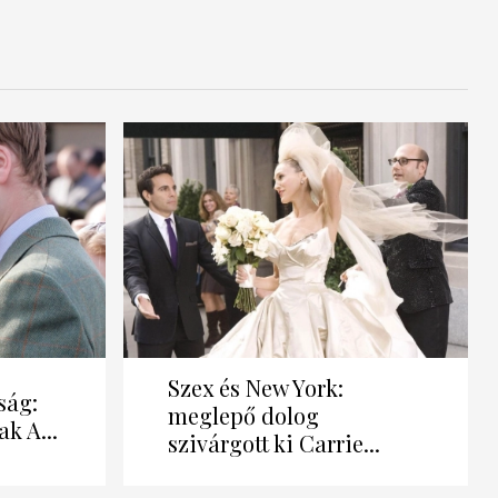
Szex és New York:
ság:
meglepő dolog
k A...
szivárgott ki Carrie...