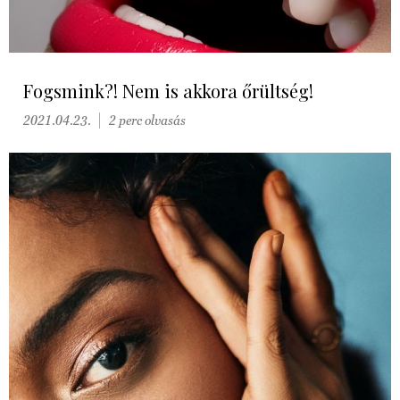
Fogsmink?! Nem is akkora őrültség!
2021.04.23.
2 perc olvasás