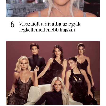
6
Visszajött a divatba az egyik
legkellemetlenebb hajszín