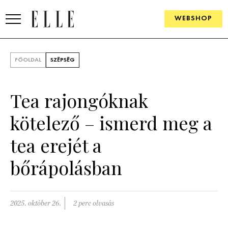
WEBSHOP
DIVAT
FŐOLDAL
SZÉPSÉG
ELLE DIGITAL
Tea rajongóknak
GOURMET AWARDS
kötelező – ismerd meg a
SZÉPSÉG
tea erejét a
KULTÚRA
bőrápolásban
PSZICHÉ
ÉLETMÓD
2025. október 26.
2 perc olvasás
PÁRKAPCSOLAT