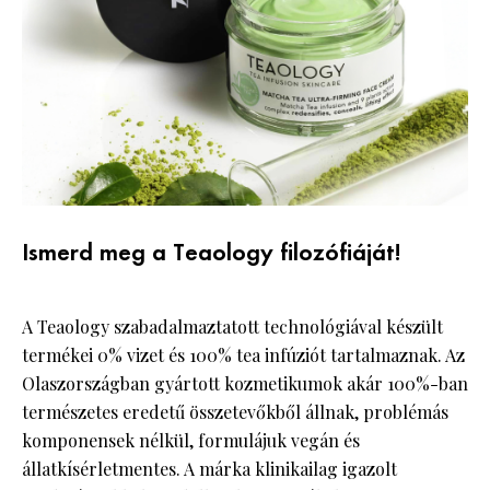
Ismerd meg a Teaology filozófiáját!
A Teaology szabadalmaztatott technológiával készült
termékei 0% vizet és 100% tea infúziót tartalmaznak. Az
Olaszországban gyártott kozmetikumok akár 100%-ban
természetes eredetű összetevőkből állnak, problémás
komponensek nélkül, formulájuk vegán és
állatkísérletmentes. A márka klinikailag igazolt