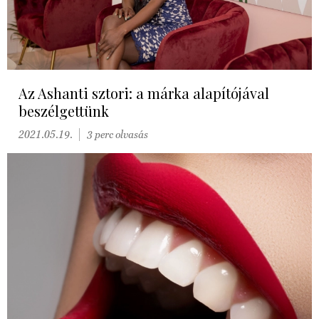
Az Ashanti sztori: a márka alapítójával
beszélgettünk
2021.05.19.
3 perc olvasás