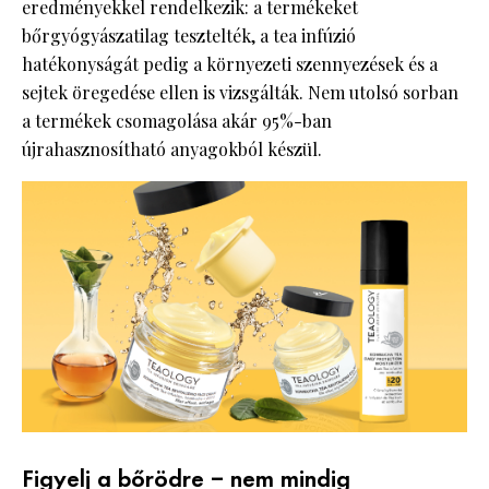
eredményekkel rendelkezik: a termékeket
bőrgyógyászatilag tesztelték, a tea infúzió
hatékonyságát pedig a környezeti szennyezések és a
sejtek öregedése ellen is vizsgálták. Nem utolsó sorban
a termékek csomagolása akár 95%-ban
újrahasznosítható anyagokból készül.
Figyelj a bőrödre – nem mindig