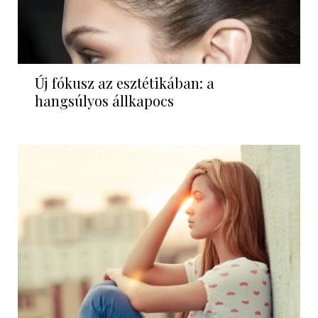
Új fókusz az esztétikában: a
hangsúlyos állkapocs