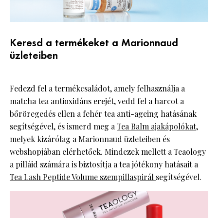
Keresd a termékeket a Marionnaud
üzleteiben
Fedezd fel a termékcsaládot, amely felhasználja a
matcha tea antioxidáns erejét, vedd fel a harcot a
bőröregedés ellen a fehér tea anti-ageing hatásának
segítségével, és ismerd meg a
Tea Balm ajakápolókat
,
melyek kizárólag a Marionnaud üzleteiben és
webshopjában elérhetőek. Mindezek mellett a Teaology
a pilláid számára is biztosítja a tea jótékony hatásait a
Tea Lash Peptide Volume szempillaspirál
segítségével.