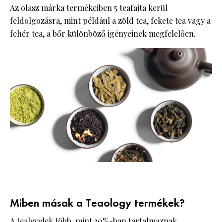
Az olasz márka termékeiben 5 teafajta kerül
feldolgozásra, mint például a zöld tea, fekete tea vagy a
fehér tea, a bőr különböző igényeinek megfelelően.
Miben másak a Teaology termékek?
A tealevelek több, mint 30%-ban tartalmaznak