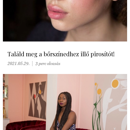
Találd meg a bőrszínedhez illő pirosítót!
2021.05.29.
3 perc olvasás