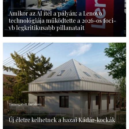
Amikor az AI ítél a pályán: a Lenovo
technológiája működtette a 2026-os foci-
vb legkritikusabb pillanatait
Támogatott tartalom
Új életre kelhetnek a hazai Kádár-kockák