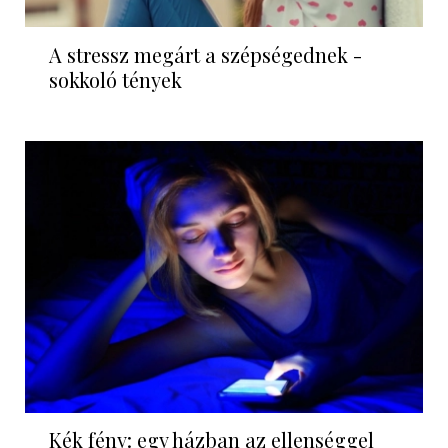
A stressz megárt a szépségednek -
sokkoló tények
Kék fény: egy házban az ellenséggel