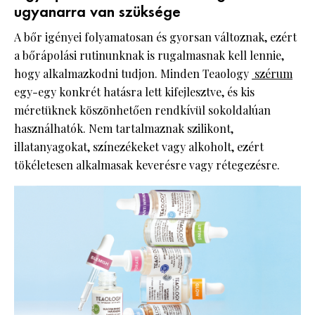
ugyanarra van szüksége
A bőr igényei folyamatosan és gyorsan változnak, ezért
a bőrápolási rutinunknak is rugalmasnak kell lennie,
hogy alkalmazkodni tudjon. Minden Teaology
szérum
egy-egy konkrét hatásra lett kifejlesztve, és kis
méretüknek köszönhetően rendkívül sokoldalúan
használhatók. Nem tartalmaznak szilikont,
illatanyagokat, színezékeket vagy alkoholt, ezért
tökéletesen alkalmasak keverésre vagy rétegezésre.