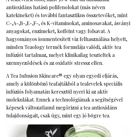
antioxidáns hatású polifenolokat (más néven
katekineket) és további fantasztikus összetevőket, mint
C-,A-,B-,E-,F-, és K-vitaminokat, aminosavakat, ásványi
anyagokat, enzimeket, koffeint vagy folsavat. A
hagyományos ionmentesített víz felhasználása helyett,
minden Teaology termék formulája valódi, aktív tea
infúziót tartalmaz, melyet klinikailag teszteltek a
szennyeződések és az oxidatív stressz ellen.
A Tea Infusion Skincare® egy olyan egyedi eljárás,
amely a különböző teafajtákból a tealevelek speciális
infúziós folyamatán keresztül nyeri ki az aktív
molekulákat. Ennek a technológiának a segítségével
képesek változatlanul megőrizni a tea antioxidáns
tulajdonságait, csak úgy, mint egy jó bögre tea.