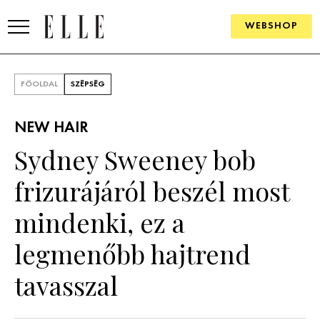
WEBSHOP
DIVAT
FŐOLDAL
SZÉPSÉG
ELLE DIGITAL
NEW HAIR
GOURMET AWARDS
Sydney Sweeney bob
SZÉPSÉG
frizurájáról beszél most
KULTÚRA
mindenki, ez a
PSZICHÉ
legmenőbb hajtrend
tavasszal
ÉLETMÓD
PÁRKAPCSOLAT