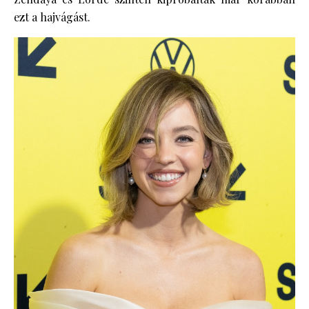
ezt a hajvágást.