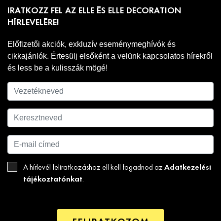
IRATKOZZ FEL AZ ELLE ÉS ELLE DECORATION
HÍRLEVELÉRE!
Előfizetői akciók, exkluzív eseménymeghívók és
cikkajánlók. Értesülj elsőként a velünk kapcsolatos hírekről
és less be a kulisszák mögé!
Adatkezelési
A hírlevél feliratkozáshoz ell kell fogadnod az
tájékoztatónkat
.