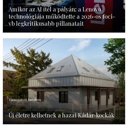
Amikor az AI ítél a pályán: a Lenovo
technológiája működtette a 2026-os foci-
vb legkritikusabb pillanatait
Támogatott tartalom
Új életre kelhetnek a hazai Kádár-kockák