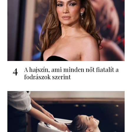
4
A hajszín, ami minden nőt fiatalít a
fodrászok szerint