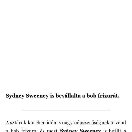
HÍRLEVÉL
Sydney Sweeney is bevállalta a bob frizurát.
A sztárok körében idén is nagy
népszerűségnek
örvend
a bob frizura, és most
Sydney Sweeney
is beállt a