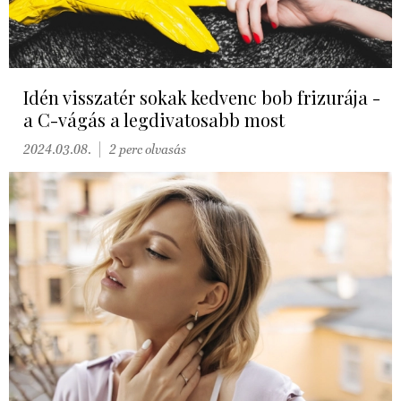
Idén visszatér sokak kedvenc bob frizurája -
a C-vágás a legdivatosabb most
2024.03.08.
2 perc olvasás