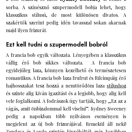
sorba. A színésznő szupermodell bobja lehet, hogy
klasszikus stílusú, de most különösen divatos. A
szakértők szerint pedig idén tavasszal sokan akarnak
majd ilyen frizurát.
Ezt kell tudni a szupermodell bobról
A francia bob egyik változata. Lényegében a klasszikus
vállig érő bob sikkes változata. A francia bob
egyidejűleg laza, könnyen kezelhető és természetesen
romantikus. A francia bob laza frufrut és fülcimpáig érő
hajhosszakat tesz hozzá a nemtörődöm laza
stílushoz
és szinte alig kíván igazítást és a legjobb, hogy alig kell
vele foglalkozni. A fodrászok úgy tartják, hogy „Ez az a
vágás, amit önbizalommal kell viselni”. Sydney Sweeney
pedig a napokban több nyilvános eseményen is
megjelent az új bob frizurájával. Remekül áll neki!
Zendaya és Lorde szintén kipróbálták már korábban