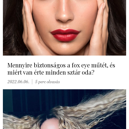
Mennyire biztonságos a fox eye műtét, és
miért van érte minden sztár oda?
2022.06.06.
5 perc olvasás