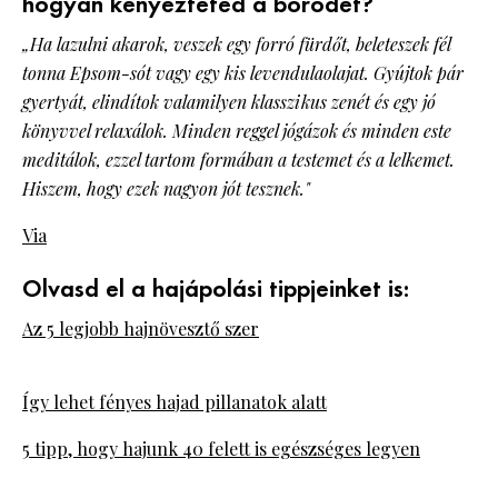
hogyan kényezteted a bőrödet?
„Ha lazulni akarok, veszek egy forró fürdőt, beleteszek fél
tonna Epsom-sót vagy egy kis levendulaolajat. Gyújtok pár
gyertyát, elindítok valamilyen klasszikus zenét és egy jó
könyvvel relaxálok. Minden reggel jógázok és minden este
meditálok, ezzel tartom formában a testemet és a lelkemet.
Hiszem, hogy ezek nagyon jót tesznek."
Via
Olvasd el a hajápolási tippjeinket is:
Az 5 legjobb hajnövesztő szer
Így lehet fényes hajad pillanatok alatt
5 tipp, hogy hajunk 40 felett is egészséges legyen