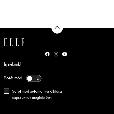
Írj nekünk!
Sötét mód
Sötét mód automatikus állítása
napszaknak megfelelően