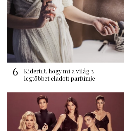
6
Kiderült, hogy mi a világ 3
legtöbbet eladott parfümje