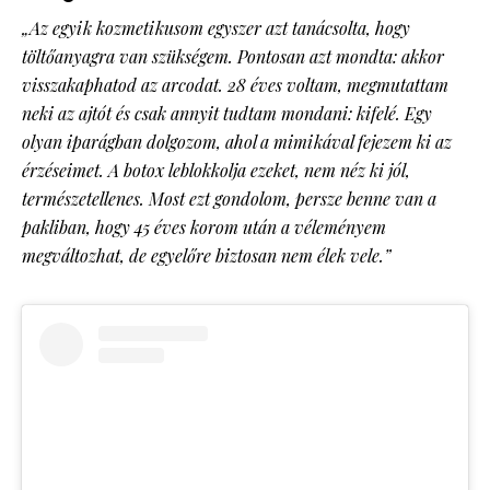
„Az egyik kozmetikusom egyszer azt tanácsolta, hogy
töltőanyagra van szükségem. Pontosan azt mondta: akkor
visszakaphatod az arcodat. 28 éves voltam, megmutattam
neki az ajtót és csak annyit tudtam mondani: kifelé. Egy
olyan iparágban dolgozom, ahol a mimikával fejezem ki az
érzéseimet. A botox leblokkolja ezeket, nem néz ki jól,
természetellenes. Most ezt gondolom, persze benne van a
pakliban, hogy 45 éves korom után a véleményem
megváltozhat, de egyelőre biztosan nem élek vele.”