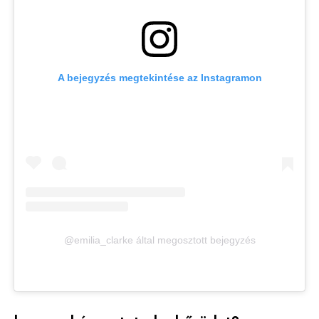
A bejegyzés megtekintése az Instagramon
@emilia_clarke által megosztott bejegyzés