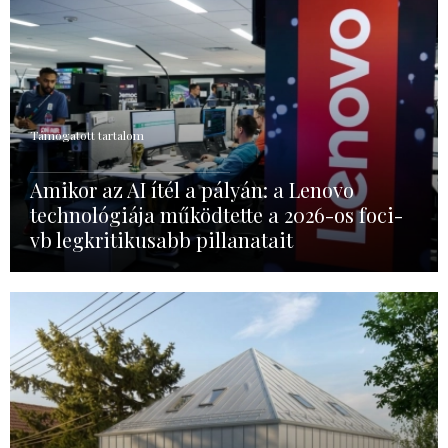
Támogatott tartalom
Amikor az AI ítél a pályán: a Lenovo
technológiája működtette a 2026-os foci-
vb legkritikusabb pillanatait