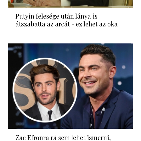
Putyin felesége után lánya is
átszabatta az arcát - ez lehet az oka
Zac Efronra rá sem lehet ismerni,