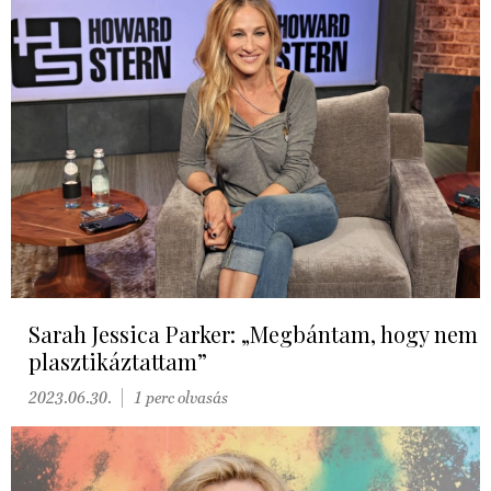
Sarah Jessica Parker: „Megbántam, hogy nem
plasztikáztattam”
2023.06.30.
1 perc olvasás