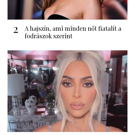
2
A hajszín, ami minden nőt fiatalít a
fodrászok szerint