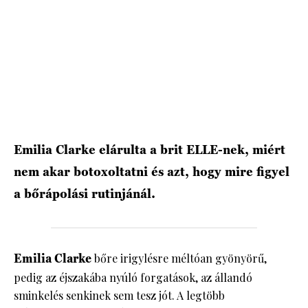
HÍRLEVÉL
Emilia Clarke elárulta a brit ELLE-nek, miért
nem akar botoxoltatni és azt, hogy mire figyel
a bőrápolási rutinjánál.
Emilia Clarke
bőre irigylésre méltóan gyönyörű,
pedig az éjszakába nyúló forgatások, az állandó
sminkelés senkinek sem tesz jót. A legtöbb