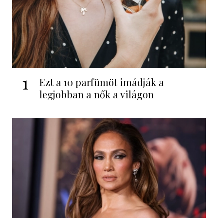
1
Ezt a 10 parfümöt imádják a
legjobban a nők a világon