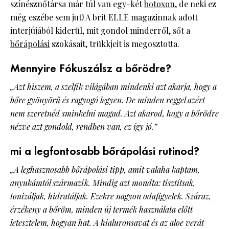
színésznőtársa már túl van egy-két
botoxon
, de neki ez
még eszébe sem jut! A brit ELLE magazinnak adott
interjújából kiderül, mit gondol minderről, sőt a
bőrápolási
szokásait, trükkjeit is megosztotta.
Mennyire Fókuszálsz a bőrödre?
„Azt hiszem, a szelfik világában mindenki azt akarja, hogy a
bőre gyönyörű és ragyogó legyen. De minden reggel azért
nem szeretnéd sminkelni magad. Azt akarod, hogy a bőrödre
nézve azt gondold, rendben van, ez így jó.”
mi a legfontosabb bőrápolási rutinod?
„A leghasznosabb bőrápolási tipp, amit valaha kaptam,
anyukámtól származik. Mindig azt mondta: tisztítsak,
tonizáljak, hidratáljak. Ezekre nagyon odafigyelek. Száraz,
érzékeny a bőröm, minden új termék használata előtt
letesztelem, hogyan hat. A hialuronsavat és az aloe verát