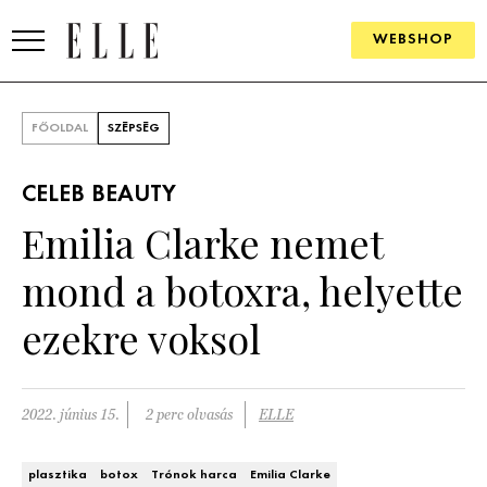
WEBSHOP
DIVAT
FŐOLDAL
SZÉPSÉG
ELLE DIGITAL
CELEB BEAUTY
GOURMET AWARDS
Emilia Clarke nemet
SZÉPSÉG
mond a botoxra, helyette
KULTÚRA
ezekre voksol
PSZICHÉ
2022. június 15.
2 perc olvasás
ELLE
ÉLETMÓD
PÁRKAPCSOLAT
plasztika
botox
Trónok harca
Emilia Clarke