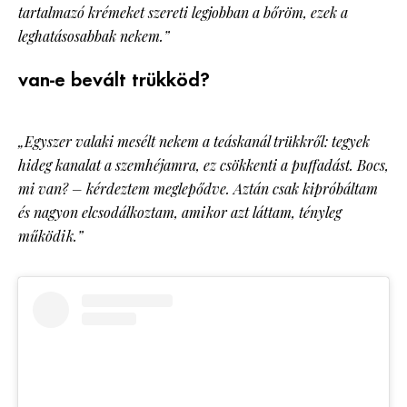
tartalmazó krémeket szereti legjobban a bőröm, ezek a
leghatásosabbak nekem.”
van-e bevált trükköd?
„Egyszer valaki mesélt nekem a teáskanál trükkről: tegyek
hideg kanalat a szemhéjamra, ez csökkenti a puffadást. Bocs,
mi van? – kérdeztem meglepődve. Aztán csak kipróbáltam
és nagyon elcsodálkoztam, amikor azt láttam, tényleg
működik.”