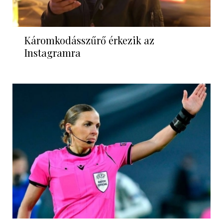
Káromkodásszűrő érkezik az
Instagramra