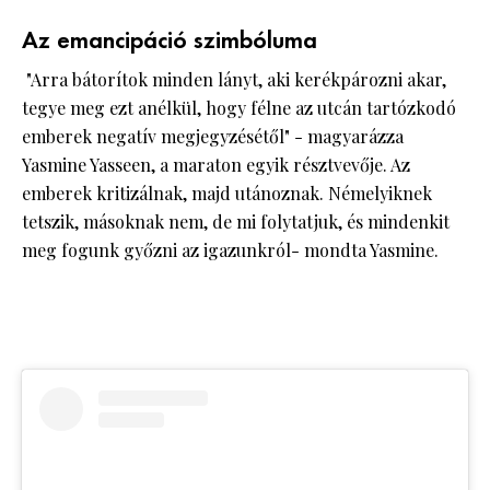
Az emancipáció szimbóluma
"Arra bátorítok minden lányt, aki kerékpározni akar,
tegye meg ezt anélkül, hogy félne az utcán tartózkodó
emberek negatív megjegyzésétől" - magyarázza
Yasmine Yasseen, a maraton egyik résztvevője. Az
emberek kritizálnak, majd utánoznak. Némelyiknek
tetszik, másoknak nem, de mi folytatjuk, és mindenkit
meg fogunk győzni az igazunkról- mondta Yasmine.