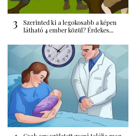
3
Szerinted ki a legokosabb a képen
látható 4 ember közül? Érdekes...
4
Csak egy született zseni találja meg