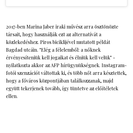
2017-ben Marina Jaber iraki művész arra ösztönözte
társait, hogy használják ezt az alternatívát a
közlekedéshez. Piros biciklijével mutatott példát
Bagdad utcáin. "Elég a félelemből: a nőknek
érvényesíteniük kell jogaikat és élniük kell velük" -
nyilatkozta akkor az AFP hírügynükségnek. Instagram-
fotói szenzációt váltottak ki, és több nőt arra késztettek,
hogy a főváros központjában találkozzanak, majd
együtt tekerjenek tovább, így tüntetve az előítéletek
ellen.