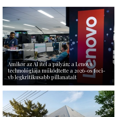
Támogatott tartalom
Amikor az AI ítél a pályán: a Lenovo
technológiája működtette a 2026-os foci-
vb legkritikusabb pillanatait