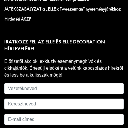
JÁTÉKSZABÁLYZAT a „ELLE x Tweezerman” nyereményjátékhoz
Hirdetési ÁSZF
IRATKOZZ FEL AZ ELLE ÉS ELLE DECORATION
HÍRLEVELÉRE!
Előfizetői akciók, exkluzív eseménymeghívók és
cikkajánlók. Értesülj elsőként a velünk kapcsolatos hírekről
és less be a kulisszák mögé!