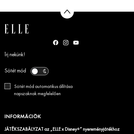
Írj nekünk!
Sötét mód
Sötét mód automatikus állítása
napszaknak megfelelően
INFORMÁCIÓK
JÁTÉKSZABÁLYZAT az „ELLE x Disney+” nyereményjátékhoz