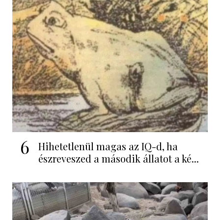
6
Hihetetlenül magas az IQ-d, ha
észreveszed a második állatot a ké...