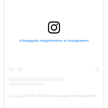
A bejegyzés megtekintése az Instagramon
مارينا زايد | M A R I N A (@marina_zayed) által megosztott bejegyzés