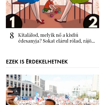
8
Kitalálod, melyik nő a kisfiú
édesanyja? Sokat elárul rólad, rájö...
EZEK IS ÉRDEKELHETNEK