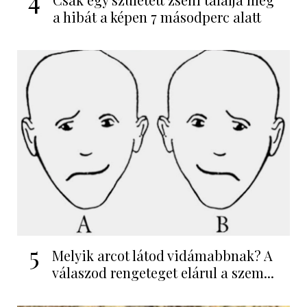
a hibát a képen 7 másodperc alatt
5
Melyik arcot látod vidámabbnak? A
válaszod rengeteget elárul a szem...