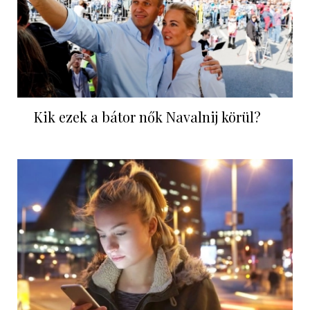
Kik ezek a bátor nők Navalnij körül?