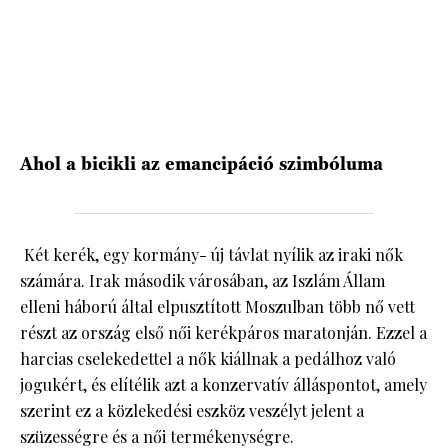
HÍRLEVÉL
Ahol a bicikli az emancipáció szimbóluma
Két kerék, egy kormány- új távlat nyílik az iraki nők
számára. Irak második városában, az Iszlám Állam
elleni háború által elpusztított Moszulban több nő vett
részt az ország első női kerékpáros maratonján. Ezzel a
harcias cselekedettel a nők kiállnak a pedálhoz való
jogukért, és elítélik azt a konzervatív álláspontot, amely
szerint ez a közlekedési eszköz veszélyt jelent a
szüzességre és a női termékenységre.