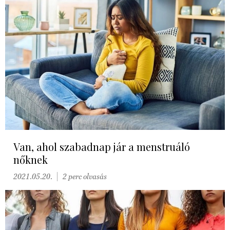
Van, ahol szabadnap jár a menstruáló
nőknek
2021.05.20.
2 perc olvasás