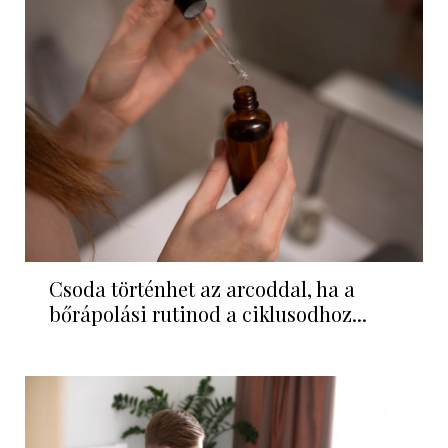
Csoda történhet az arcoddal, ha a
bőrápolási rutinod a ciklusodhoz...