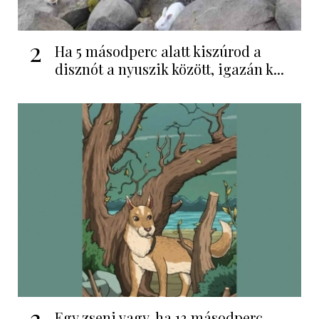
2
Ha 5 másodperc alatt kiszúrod a
disznót a nyuszik között, igazán k...
3
Egy zseni vagy, ha 13 másodperc