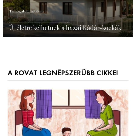
Támogatott tartalom
Új életre kelhetnek a hazai Kádár-kockák
A ROVAT LEGNÉPSZERŰBB CIKKEI