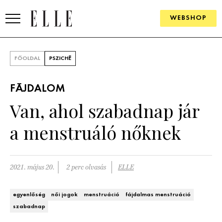
WEBSHOP
DIVAT
FŐOLDAL
PSZICHÉ
ELLE DIGITAL
FÁJDALOM
GOURMET AWARDS
Van, ahol szabadnap jár
SZÉPSÉG
a menstruáló nőknek
KULTÚRA
PSZICHÉ
2021. május 20.
2 perc olvasás
ELLE
ÉLETMÓD
egyenlőség
női jogok
menstruáció
fájdalmas menstruáció
szabadnap
PÁRKAPCSOLAT