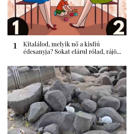
1
Kitalálod, melyik nő a kisfiú
édesanyja? Sokat elárul rólad, rájö...