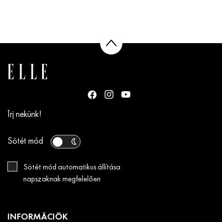
Írj nekünk!
Sötét mód
Sötét mód automatikus állítása
napszaknak megfelelően
INFORMÁCIÓK