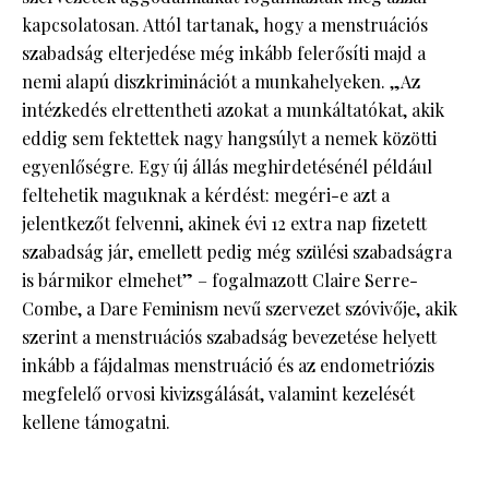
kapcsolatosan. Attól tartanak, hogy a menstruációs
szabadság elterjedése még inkább felerősíti majd a
nemi alapú diszkriminációt a munkahelyeken. „Az
intézkedés elrettentheti azokat a munkáltatókat, akik
eddig sem fektettek nagy hangsúlyt a nemek közötti
egyenlőségre. Egy új állás meghirdetésénél például
feltehetik maguknak a kérdést: megéri-e azt a
jelentkezőt felvenni, akinek évi 12 extra nap fizetett
szabadság jár, emellett pedig még szülési szabadságra
is bármikor elmehet” – fogalmazott Claire Serre-
Combe, a Dare Feminism nevű szervezet szóvivője, akik
szerint a menstruációs szabadság bevezetése helyett
inkább a fájdalmas menstruáció és az endometriózis
megfelelő orvosi kivizsgálását, valamint kezelését
kellene támogatni.