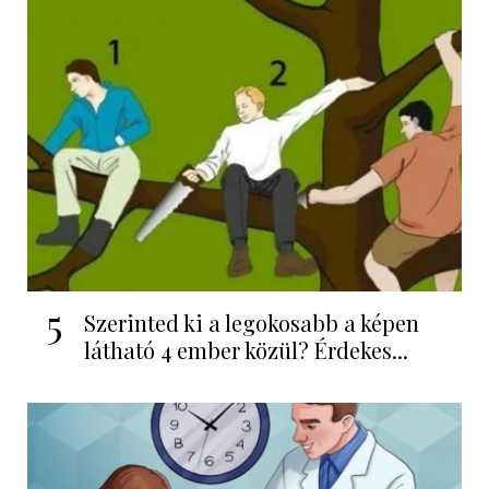
5
Szerinted ki a legokosabb a képen
látható 4 ember közül? Érdekes...