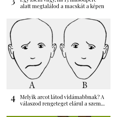
alatt megtalálod a macskát a képen
4
Melyik arcot látod vidámabbnak? A
válaszod rengeteget elárul a szem...