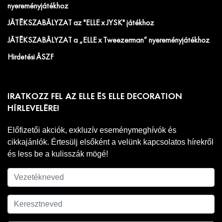
nyereményjátékhoz
JÁTÉKSZABÁLYZAT az "ELLE x JYSK" játékhoz
JÁTÉKSZABÁLYZAT a „ELLE x Tweezerman” nyereményjátékhoz
Hirdetési ÁSZF
IRATKOZZ FEL AZ ELLE ÉS ELLE DECORATION
HÍRLEVELÉRE!
Előfizetői akciók, exkluzív eseménymeghívók és
cikkajánlók. Értesülj elsőként a velünk kapcsolatos hírekről
és less be a kulisszák mögé!