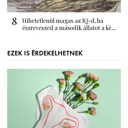
8
Hihetetlenül magas az IQ-d, ha
észreveszed a második állatot a ké...
EZEK IS ÉRDEKELHETNEK