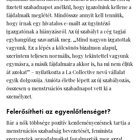
fizetett szabadnapot anélkül, hogy igazolniuk kellene a
fájdalmaik meglétét. Mindössze annyit kell tenniük,
hogy írnak egy hivatalos e-mailt az ügyintéző
igazgatónak a hiányzásról. Az új szabályt a cég tagjai
egyhangúlag szavazták meg. „Mind nagyon izgatottak
vagyunk. Ez a lépés a kölcsönös bizalmon alapul,
szerintem teljesen normális, hogy tekintettel vagyunk
egymásra, a másik fájdalmaira akkor is, ha mi nem éljük
át azokat” – nyilatkozta a La Collective nevű vállalat
egyik dolgozója. Amióta életbe lépett az új szabályozás,
összesen 9 menstruációs szabadnapot vett ki a
személyzet.
Felerősítheti az egyenlőtlenséget?
Bár a nők többsége pozitív kezdeményezésnek tartja a
menstruációs szabadság bevezetését, feminista
szervezetek aggodalmaikat fogalmazták meg azzal