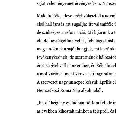
saját véleményemet érvényesítem. Na ezér
Makula Réka eleve azért választotta az eml
első hallásra is azt sugallja: itt valamifél
de szükséges a reformáció. Mi kijárunk a te
élnek, beszélgetünk velük, felvilágosítást
meg a nőknek a saját hangjuk, mi leszün
tevékenykednek, de szeretnének hálózatot 
érettségivel válhat az ember, és Réka büs
a motivációval ment vissza esti tagozato
A szervezet nagy ünnepre készül: április 
Nemzetközi Roma Nap alkalmából.
„Én oláhcigány családban nőttem fel, de i
as években kihoztak minket a telepről, és