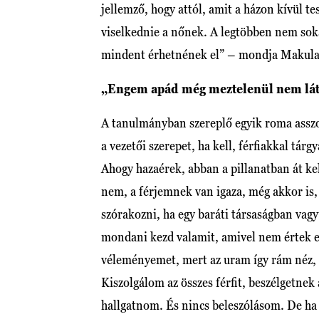
jellemző, hogy attól, amit a házon kívül t
viselkednie a nőnek. A legtöbben nem sokat
mindent érhetnének el” – mondja Makul
„Engem apád még meztelenül nem lát
A tanulmányban szereplő egyik roma asszo
a vezetői szerepet, ha kell, férfiakkal tár
Ahogy hazaérek, abban a pillanatban át kel
nem, a férjemnek van igaza, még akkor is
szórakozni, ha egy baráti társaságban vagy
mondani kezd valamit, amivel nem értek e
véleményemet, mert az uram így rám néz, 
Kiszolgálom az összes férfit, beszélgetnek
hallgatnom. És nincs beleszólásom. De h