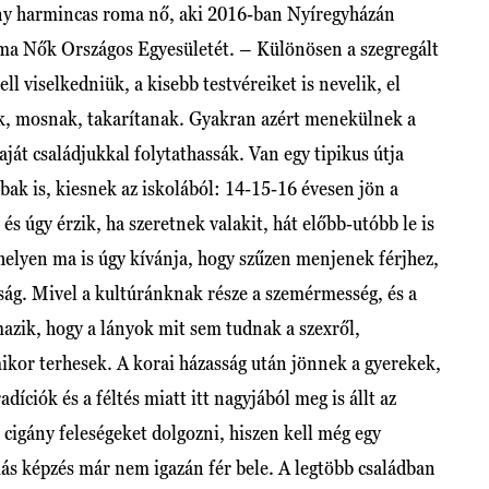
eny harmincas roma nő, aki 2016-ban Nyíregyházán
oma Nők Országos Egyesületét. – Különösen a szegregált
l viselkedniük, a kisebb testvéreiket is nevelik, el
nek, mosnak, takarítanak. Gyakran azért menekülnek a
ját családjukkal folytathassák. Van egy tipikus útja
ak is, kiesnek az iskolából: 14-15-16 évesen jön a
 és úgy érzik, ha szeretnek valakit, hát előbb-utóbb le is
k helyen ma is úgy kívánja, hogy szűzen menjenek férjhez,
sság. Mivel a kultúránknak része a szemérmesség, és a
mazik, hogy a lányok mit sem tudnak a szexről,
or terhesek. A korai házasság után jönnek a gyerekek,
díciók és a féltés miatt itt nagyjából meg is állt az
igány feleségeket dolgozni, hiszen kell még egy
ás képzés már nem igazán fér bele. A legtöbb családban