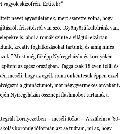
t vagyok skizofrén. Értitek?”
ített nevet egyesületének, mert szerette volna, hogy
e újításról, frissítésről van szó. „Gyönyörű kultúránk van,
lepekre is, ahol a romák szinte a világtól elzártan
 adunk, kreatív foglalkozásokat tartunk, és amíg nincs
k azok.” Most még főképp Nyíregyházán és környékén
építeni az egész országban. Taggá csak 18 éven felül és
zkén meséli, hogy az egyik roma önkéntesük éppen ezzel
n elvégezni a gimnáziumot, már négygyermekes anyaként.
elején Nyíregyházán össznépi flashmobot tartanak a
ntegrált környezetben – meséli Réka. – A szüleim a ’80-
 iskolás koromig jóformán azt se tudtam, mi az, hogy