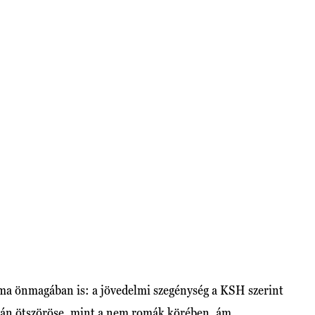
ma önmagában is: a jövedelmi szegénység a KSH szerint
án ötszöröse, mint a nem romák körében, ám