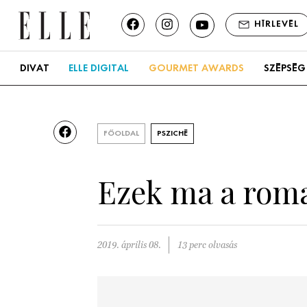
HÍRLEVÉL
DIVAT
ELLE DIGITAL
GOURMET AWARDS
SZÉPSÉG
FŐOLDAL
PSZICHÉ
Ezek ma a rom
2019. április 08.
13 perc olvasás