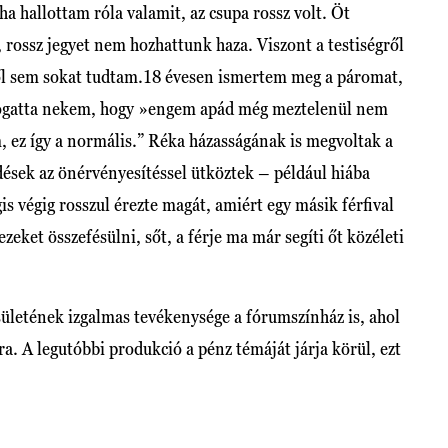
a hallottam róla valamit, az csupa rossz volt. Öt
 rossz jegyet nem hozhattunk haza. Viszont a testiségről
ől sem sokat tudtam.18 évesen ismertem meg a páromat,
ogatta nekem, hogy »engem apád még meztelenül nem
m, ez így a normális.” Réka házasságának is megvoltak a
dések az önérvényesítéssel ütköztek – például hiába
s végig rosszul érezte magát, amiért egy másik férfival
eket összefésülni, sőt, a férje ma már segíti őt közéleti
letének izgalmas tevékenysége a fórumszínház is, ahol
ra. A legutóbbi produkció a pénz témáját járja körül, ezt