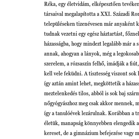
Réka, egy életvidám, elképesztően tevék
társaival megalapította a XXI. Századi R
településeken tizenévesen már anyaként kel
tudnak vezetni egy egész háztartást, főz
házasságba, hogy mindezt legalább már a sa
annak, ahogyan a lányok, még a legokosabb
szerelem, a rózsaszín felhő, imádják a fiút,
kell vele feküdni. A tisztesség viszont so
így aztán amint lehet, megköttetik a háza
meztelenkedés tilos, abból is sok baj szár
nőgyógyászhoz meg csak akkor mennek, mik
így a tanulóévek lezárulnak. Korábban a tra
életük, manapság könnyebben elengedik a c
kereset, de a gimnázium befejezése vagy m