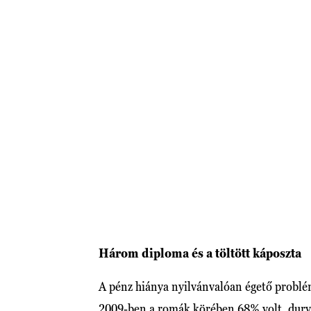
Három diploma és a töltött káposzta
A pénz hiánya nyilvánvalóan égető problé
2009-ben a romák körében 68% volt, durv