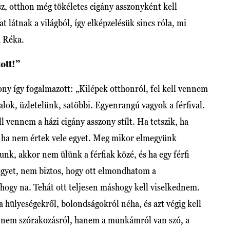
esz, otthon még tökéletes cigány asszonyként kell
 látnak a világból, így elképzelésük sincs róla, mi
a Réka.
ott!”
ny így fogalmazott: „Kilépek otthonról, fel kell vennem
gyalok, üzletelünk, satöbbi. Egyenrangú vagyok a férfival.
l vennem a házi cigány asszony stílt. Ha tetszik, ha
, ha nem értek vele egyet. Meg mikor elmegyünk
unk, akkor nem ülünk a férfiak közé, és ha egy férfi
gyet, nem biztos, hogy ott elmondhatom a
hogy na. Tehát ott teljesen máshogy kell viselkednem.
 a hülyeségekről, bolondságokról néha, és azt végig kell
a nem szórakozásról, hanem a munkámról van szó, a