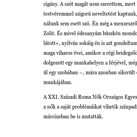
cigány. A szót magát nem szerettem, mert h
testvéremmel szigorú neveltetést kaptunk,
nálunk sem esett szó. Én még a menzeszr
Zolit. És mivel édesanyám büszkén mond
látott«, nyilván sokáig én is azt gondolta
maga viharos évei, amikor a régi beidegző
dolgozott egy munkahelyen a férjével, mégi
ül egy szobában –, mára azonban sikerült ez
munkájában.
A XXI. Századi Roma Nők Országos Egyesü
a nők a saját problémáikat vihetik színpad
márciusban be is mutatták.