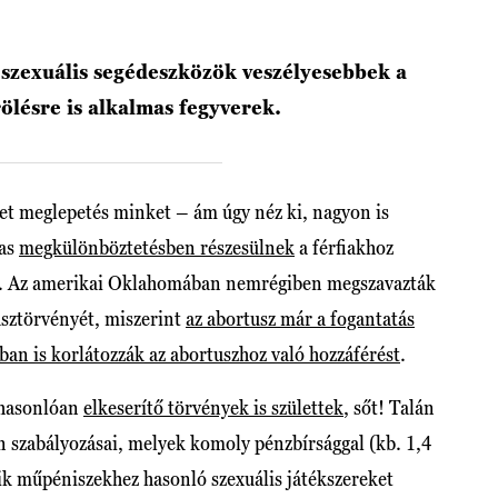
 szexuális segédeszközök veszélyesebbek a
ölésre is alkalmas fegyverek.
t meglepetés minket – ám úgy néz ki, nagyon is
mas
megkülönböztetésben részesülnek
a férfiakhoz
ni. Az amerikai Oklahomában nemrégiben megszavazták
sztörvényét, miszerint
az abortusz már a fogantatás
an is korlátozzák az abortuszhoz való hozzáférést
.
 hasonlóan
elkeserítő törvények is születtek
, sőt! Talán
 szabályozásai, melyek komoly pénzbírsággal (kb. 1,4
akik műpéniszekhez hasonló szexuális játékszereket