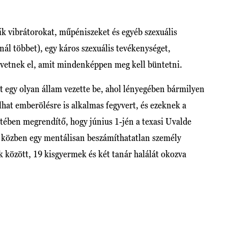
ik vibrátorokat, műpéniszeket és egyéb szexuális
ál többet), egy káros szexuális tevékenységet,
övetnek el, amit mindenképpen meg kell büntetni.
 egy olyan állam vezette be, ahol lényegében bármilyen
lhat emberölésre is alkalmas fegyvert, és ezeknek a
etében megrendítő, hogy június 1-jén a texasi Uvalde
és közben egy mentálisan beszámíthatatlan személy
k között, 19 kisgyermek és két tanár halálát okozva