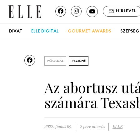
HÍRLEVÉL
DIVAT
ELLE DIGITAL
GOURMET AWARDS
SZÉPSÉG
FŐOLDAL
PSZICHÉ
Az abortusz utá
számára Texas
2022. június 09.
2 perc olvasás
ELLE