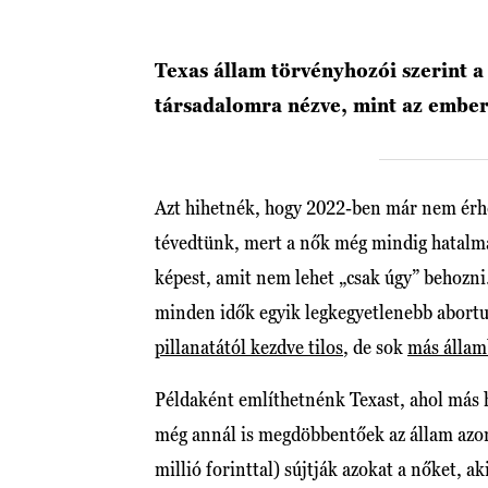
Texas állam törvényhozói szerint a
társadalomra nézve, mint az ember
Azt hihetnék, hogy 2022-ben már nem érhe
tévedtünk, mert a nők még mindig hatal
képest, amit nem lehet „csak úgy” behoz
minden idők egyik legkegyetlenebb abortu
pillanatától kezdve tilos
, de sok
más államb
Példaként említhetnénk Texast, ahol más
még annál is megdöbbentőek az állam azon
millió forinttal) sújtják azokat a nőket, 