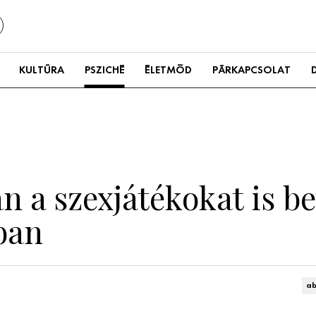
KULTÚRA
PSZICHÉ
ÉLETMÓD
PÁRKAPCSOLAT
n a szexjátékokat is be
ban
ab