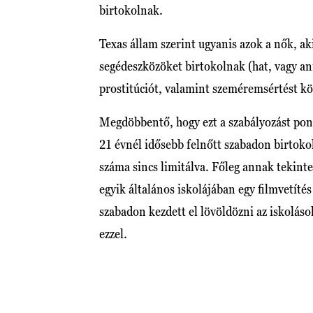
birtokolnak.
Texas állam szerint ugyanis azok a nők, ak
segédeszközöket birtokolnak (hat, vagy ann
prostitúciót, valamint szeméremsértést k
Megdöbbentő, hogy ezt a szabályozást pont
21 évnél idősebb felnőtt szabadon birtoko
száma sincs limitálva. Főleg annak tekint
egyik általános iskolájában egy filmvetít
szabadon kezdett el lövöldözni az iskoláso
ezzel.