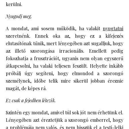
kerülni.
Nyugodj meg.
A mondat, ami sosem működik, ha valakit
nyugtatni
szeretnénk. Ennek oka az, hogy ez a kifejezés
elutasítónak tűnik, mert lényegében azt sugalljuk, hogy
az illető szorongása irracionális. Emellett pedig
fokozhatja a frusztrációt, ugyanis nem olyan egyszerű
átkapcsolni, ha valaki teljesen feszült. Helyette inkább
próbálj úgy segíteni, hogy elmondod a szorongó
személynek, időbe telik mire sikerül jobban éreznie
magát, de képes rá.
Ez csak a fejedben létezik.
Szintén egy mondat, amivel túl sok jót nem érhetünk el.
Lényegében azt éreztetjük a szorongó emberrel, hogy
a problémája nem valós, és nem hisszük el a testi-lelki