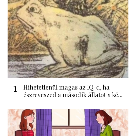
1
Hihetetlenül magas az IQ-d, ha
észreveszed a második állatot a ké...