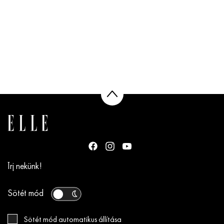
Írj nekünk!
Sötét mód
Sötét mód automatikus állítása