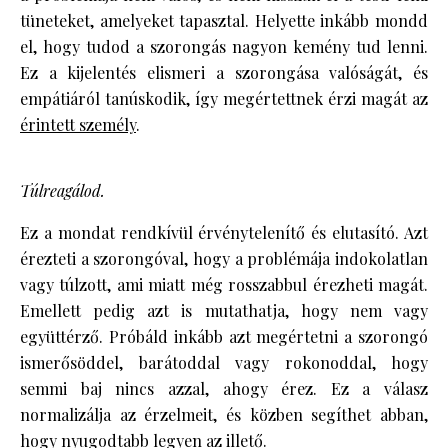
tüneteket, amelyeket tapasztal. Helyette inkább mondd
el, hogy tudod a szorongás nagyon kemény tud lenni.
Ez a kijelentés elismeri a szorongása valóságát, és
empátiáról tanúskodik, így megértettnek érzi magát az
érintett személy
.
Túlreagálod.
Ez a mondat rendkívül érvénytelenítő és elutasító. Azt
érezteti a szorongóval, hogy a problémája indokolatlan
vagy túlzott, ami miatt még rosszabbul érezheti magát.
Emellett pedig azt is mutathatja, hogy nem vagy
együttérző. Próbáld inkább azt megértetni a szorongó
ismerősöddel, barátoddal vagy rokonoddal, hogy
semmi baj nincs azzal, ahogy érez. Ez a válasz
normalizálja az érzelmeit, és közben segíthet abban,
hogy nyugodtabb legyen az illető.