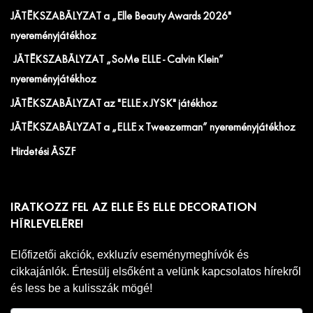
JÁTÉKSZABÁLYZAT a „Elle Beauty Awards 2026"
nyereményjátékhoz
JÁTÉKSZABÁLYZAT „SoMe ELLE - Calvin Klein”
nyereményjátékhoz
JÁTÉKSZABÁLYZAT az "ELLE x JYSK" játékhoz
JÁTÉKSZABÁLYZAT a „ELLE x Tweezerman” nyereményjátékhoz
Hirdetési ÁSZF
IRATKOZZ FEL AZ ELLE ÉS ELLE DECORATION
HÍRLEVELÉRE!
Előfizetői akciók, exkluzív eseménymeghívók és
cikkajánlók. Értesülj elsőként a velünk kapcsolatos hírekről
és less be a kulisszák mögé!