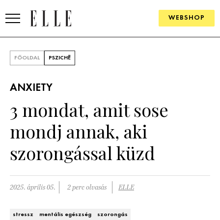
WEBSHOP
DIVAT
FŐOLDAL
PSZICHÉ
ELLE DIGITAL
ANXIETY
GOURMET AWARDS
3 mondat, amit sose
SZÉPSÉG
mondj annak, aki
KULTÚRA
szorongással küzd
PSZICHÉ
2025. április 05.
2 perc olvasás
ELLE
ÉLETMÓD
PÁRKAPCSOLAT
stressz
mentális egészség
szorongás