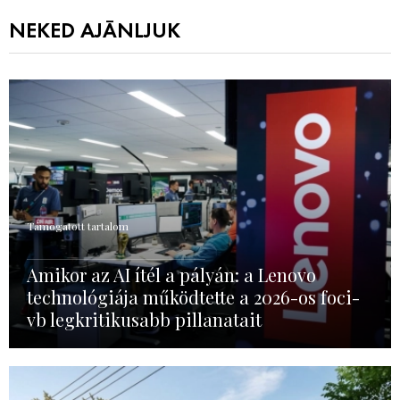
NEKED AJÁNLJUK
Támogatott tartalom
Amikor az AI ítél a pályán: a Lenovo
technológiája működtette a 2026-os foci-
vb legkritikusabb pillanatait