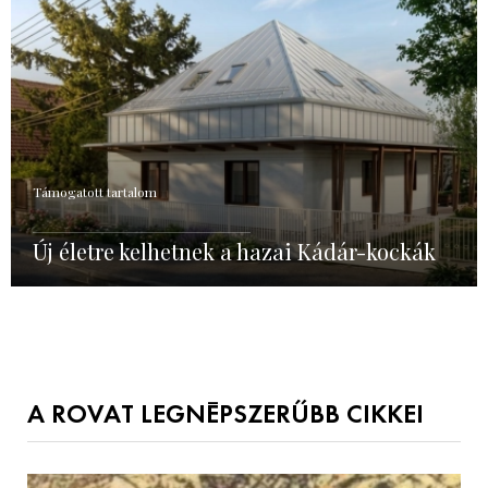
Támogatott tartalom
Új életre kelhetnek a hazai Kádár-kockák
A ROVAT LEGNÉPSZERŰBB CIKKEI