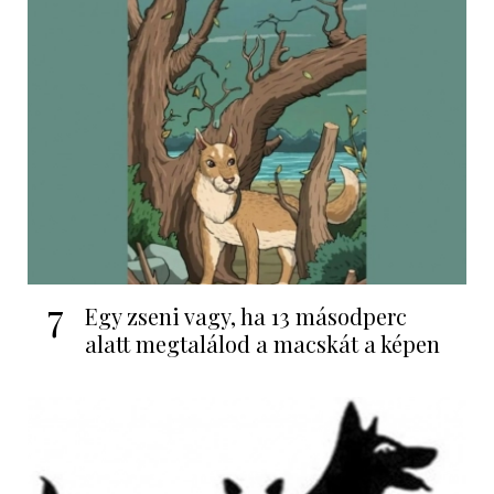
7
Egy zseni vagy, ha 13 másodperc
alatt megtalálod a macskát a képen