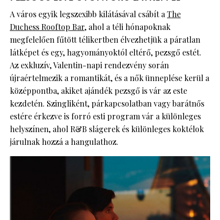
A város egyik legszexibb kilátásával csábít a
The
Duchess Rooftop Bar
, ahol a téli hónapoknak
megfelelően fűtött télikertben élvezhetjük a páratlan
látképet és egy, hagyományoktól eltérő, pezsgő estét.
Az exkluzív, Valentin-napi rendezvény során
újraértelmezik a romantikát, és a nők ünneplése kerül a
középpontba, akiket ajándék pezsgő is vár az este
kezdetén. Szingliként, párkapcsolatban vagy barátnős
estére érkezve is forró esti program vár a különleges
helyszínen, ahol R&B slágerek és különleges koktélok
járulnak hozzá a hangulathoz.