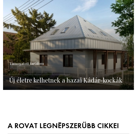
Támogatott tartalom
Új életre kelhetnek a hazai Kádár-kockák
A ROVAT LEGNÉPSZERŰBB CIKKEI