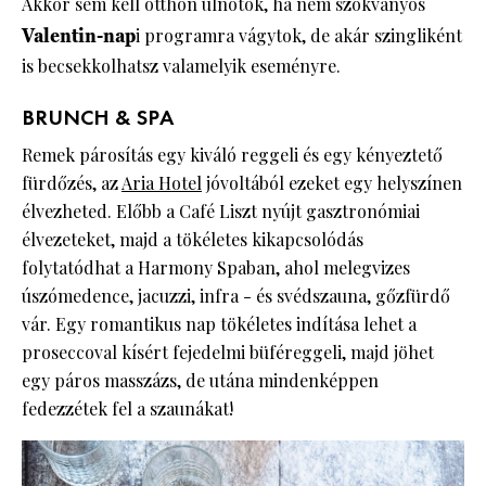
Akkor sem kell otthon ülnötök, ha nem szokványos
Valentin-nap
i programra vágytok, de akár szingliként
is becsekkolhatsz valamelyik eseményre.
BRUNCH & SPA
Remek párosítás egy kiváló reggeli és egy kényeztető
fürdőzés, az
Aria Hotel
jóvoltából ezeket egy helyszínen
élvezheted. Előbb a Café Liszt nyújt gasztronómiai
élvezeteket, majd a tökéletes kikapcsolódás
folytatódhat a Harmony Spaban, ahol melegvizes
úszómedence, jacuzzi, infra - és svédszauna, gőzfürdő
vár. Egy romantikus nap tökéletes indítása lehet a
proseccoval kísért fejedelmi büféreggeli, majd jöhet
egy páros masszázs, de utána mindenképpen
fedezzétek fel a szaunákat!