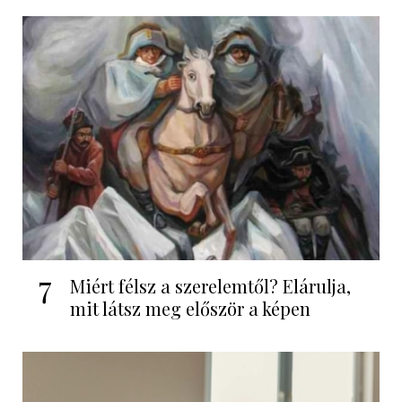
7
Miért félsz a szerelemtől? Elárulja,
mit látsz meg először a képen