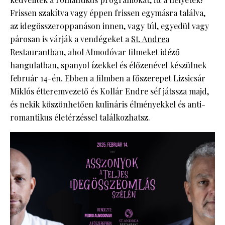
Frissen szakítva vagy éppen frissen egymásra találva,
az idegösszeroppanáson innen, vagy túl, egyedül vagy
párosan is várják a vendégeket a
St. Andrea
Restaurantban
, ahol Almodóvar filmeket idéző
hangulatban, spanyol ízekkel és élőzenével készülnek
február 14-én. Ebben a filmben a főszerepet Lizsicsár
Miklós étteremvezető és Kollár Endre séf játssza majd,
és nekik köszönhetően kulináris élményekkel és anti-
romantikus életérzéssel találkozhatsz.