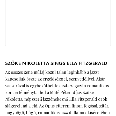
SZŐKE NIKOLETTA SINGS ELLA FITZGERALD
Az összes zene műfaj közül talán leginkább a jazzt
kapcsoljuk össze az érzékiséggel, szenvedéllyel. Akár
vacsorával is egybeköthetitek ezt az igazán romantikus
koncertélményt, ahol a Máté Péter-díjas Szőke
Nikoletta, népszerű jazzénekesnő Ella Fitzgerald örök
slágereit adja elő. Az Opus étterem finom fogásai, gitár,
nagybőgő, búgó, romantikus jazz dallamok kíséretében