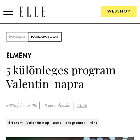
WEBSHOP
DIVAT
FŐOLDAL
PÁRKAPCSOLAT
ELLE DIGITAL
ÉLMÉNY
GOURMET AWARDS
5 különleges program
SZÉPSÉG
Valentin-napra
KULTÚRA
PSZICHÉ
2025. február 08.
3 perc olvasás
ELLE
ÉLETMÓD
étterem
Valentin-nap
zene
programok
tánc
PÁRKAPCSOLAT