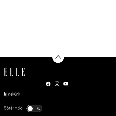
Írj nekünk!
Sötét mód