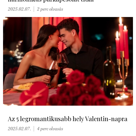
2025.02.07.
2 perc olvasás
Az 5 legromantikusabb hely Valentin-napra
2025.02.07.
4 perc olvasás