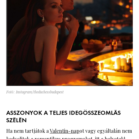
Fotó: Instagram/theduchessbudapest
ASSZONYOK A TELJES IDEGÖSSZEOMLÁS
SZÉLÉN
Ha nem tartjátok a
Valentin-nap
ot vagy egyáltalán nem
kedvelitek a romantikus programokat, itt a helyetek!