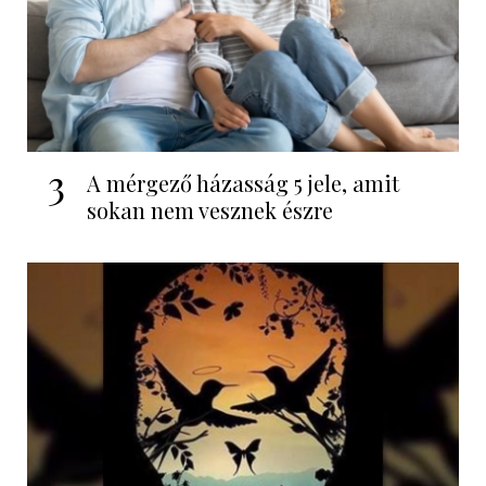
3
A mérgező házasság 5 jele, amit
sokan nem vesznek észre