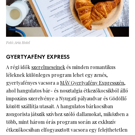
Fotó:Aria Hotel
GYERTYAFÉNY EXPRESS
A régi idők
szerelmeseinek
és minden romantikus
léleknek különleges program lehet egy zenés,
gyertyafényes vacsora a
MÁV Gyertyafény Expresszén
,
ahol hangulatos bár- és nosztalgia étkezőkocsikból álló
impozáns szerelvénye a Nyugati pályaudvar és Gödöllő
között szállítja utasait. A hangulatos bárkocsiban
zongorista játszik szívhez szóló dallamokat, miközben a
több, mint három órás program során az exkluzív
étkezőkocsiban elfogyasztott vacsora egy felejthetetlen