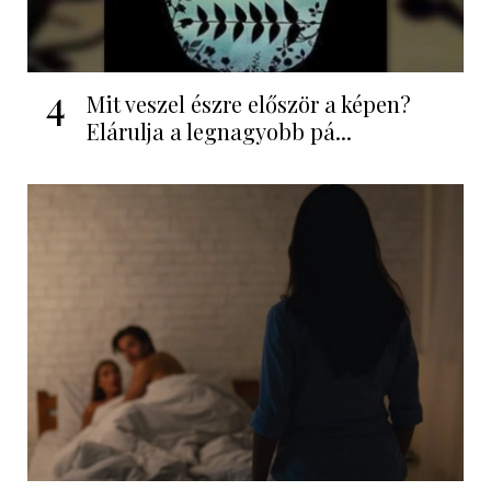
4
Mit veszel észre először a képen?
Elárulja a legnagyobb pá...