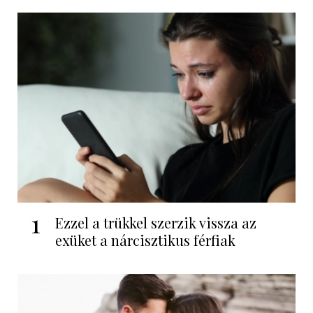
1
Ezzel a trükkel szerzik vissza az
exüket a nárcisztikus férfiak