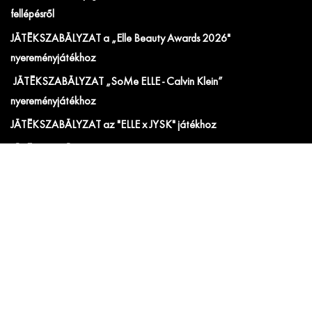
fellépésről
JÁTÉKSZABÁLYZAT a „Elle Beauty Awards 2026"
nyereményjátékhoz
JÁTÉKSZABÁLYZAT „SoMe ELLE - Calvin Klein”
nyereményjátékhoz
JÁTÉKSZABÁLYZAT az "ELLE x JYSK" játékhoz
JÁTÉKSZABÁLYZAT a „ELLE x Tweezerman” nyereményjátékhoz
Hirdetési ÁSZF
IRATKOZZ FEL AZ ELLE ÉS ELLE DECORATION
HÍRLEVELÉRE!
Előfizetői akciók, exkluzív eseménymeghívók és
cikkajánlók. Értesülj elsőként a velünk kapcsolatos hírekről
és less be a kulisszák mögé!