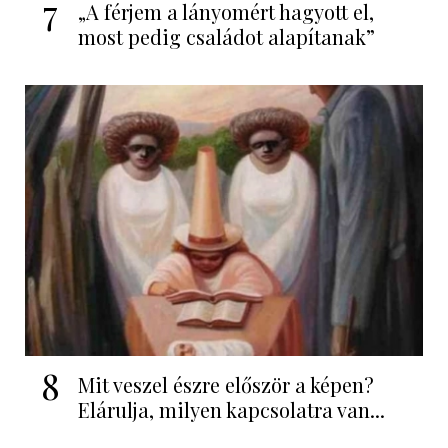
7
„A férjem a lányomért hagyott el,
most pedig családot alapítanak”
8
Mit veszel észre először a képen?
Elárulja, milyen kapcsolatra van...