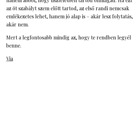
hanem abból, hogy tiszteletben tartod önmagad. Ha ezt
az öt szabályt szem előtt tartod, az első randi nemcsak
emlékezetes lehet, hanem jó alap is – akár lesz folytatás,
akár nem.
Mert a legfontosabb mindig az, hogy te rendben legyél
benne.
Via