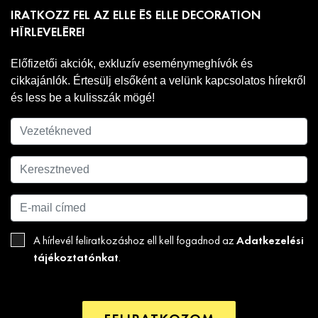
IRATKOZZ FEL AZ ELLE ÉS ELLE DECORATION
HÍRLEVELÉRE!
Előfizetői akciók, exkluzív eseménymeghívók és
cikkajánlók. Értesülj elsőként a velünk kapcsolatos hírekről
és less be a kulisszák mögé!
Adatkezelési
A hírlevél feliratkozáshoz ell kell fogadnod az
tájékoztatónkat
.