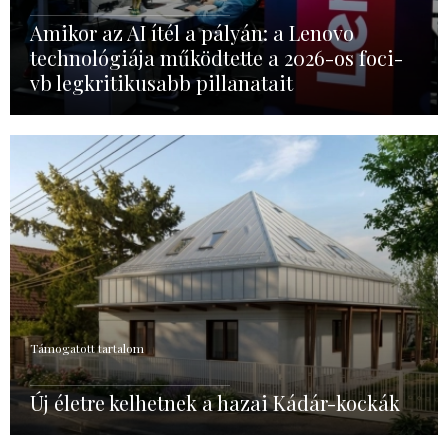
Amikor az AI ítél a pályán: a Lenovo
technológiája működtette a 2026-os foci-
vb legkritikusabb pillanatait
Támogatott tartalom
Új életre kelhetnek a hazai Kádár-kockák