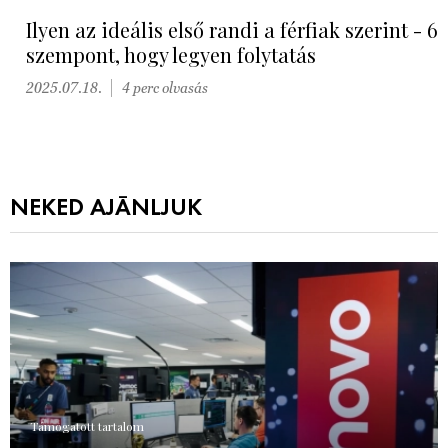
Ilyen az ideális első randi a férfiak szerint - 6
szempont, hogy legyen folytatás
2025.07.18.
4 perc olvasás
NEKED AJÁNLJUK
Támogatott tartalom