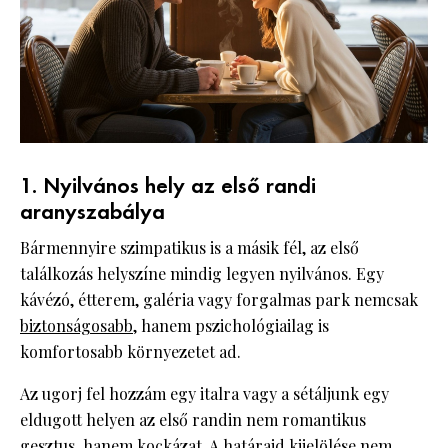
1. Nyilvános hely az első randi
aranyszabálya
Bármennyire szimpatikus is a másik fél, az első
találkozás helyszíne mindig legyen nyilvános. Egy
kávézó, étterem, galéria vagy forgalmas park nemcsak
biztonságosabb
, hanem pszichológiailag is
komfortosabb környezetet ad.
Az ugorj fel hozzám egy italra vagy a sétáljunk egy
eldugott helyen az első randin nem romantikus
gesztus, hanem kockázat. A határaid kijelölése nem