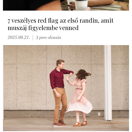
7 veszélyes red flag az első randin, amit
muszáj figyelembe venned
2025.08.21.
3 perc olvasás