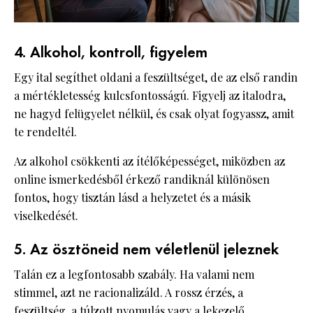
4. Alkohol, kontroll, figyelem
Egy ital segíthet oldani a feszültséget, de az első randin
a mértékletesség kulcsfontosságú. Figyelj az italodra,
ne hagyd felügyelet nélkül, és csak olyat fogyassz, amit
te rendeltél.
Az alkohol csökkenti az ítélőképességet, miközben az
online ismerkedésből érkező randiknál különösen
fontos, hogy tisztán lásd a helyzetet és a másik
viselkedését.
5. Az ösztöneid nem véletlenül jeleznek
Talán ez a legfontosabb szabály. Ha valami nem
stimmel, azt ne racionalizáld. A rossz érzés, a
feszültség, a túlzott nyomulás vagy a lekezelő