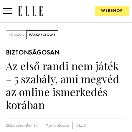
WEBSHOP
DIVAT
FŐOLDAL
PÁRKAPCSOLAT
ELLE DIGITAL
BIZTONSÁGOSAN
GOURMET AWARDS
Az első randi nem játék
SZÉPSÉG
– 5 szabály, ami megvéd
KULTÚRA
az online ismerkedés
PSZICHÉ
korában
ÉLETMÓD
2025. december 19.
3 perc olvasás
ELLE
PÁRKAPCSOLAT