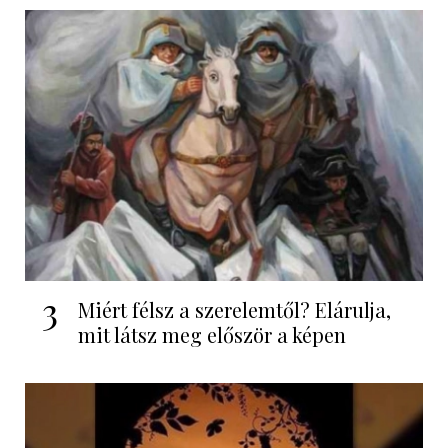
3
Miért félsz a szerelemtől? Elárulja,
mit látsz meg először a képen