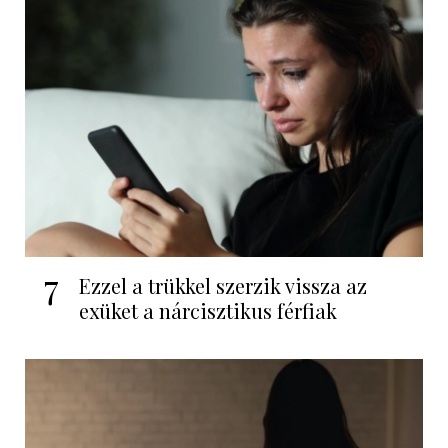
7
Ezzel a trükkel szerzik vissza az
exüket a nárcisztikus férfiak