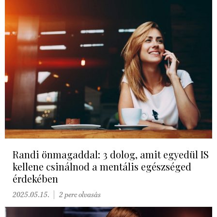
Randi önmagaddal: 3 dolog, amit egyedül IS
kellene csinálnod a mentális egészséged
érdekében
2025.05.15.
2 perc olvasás