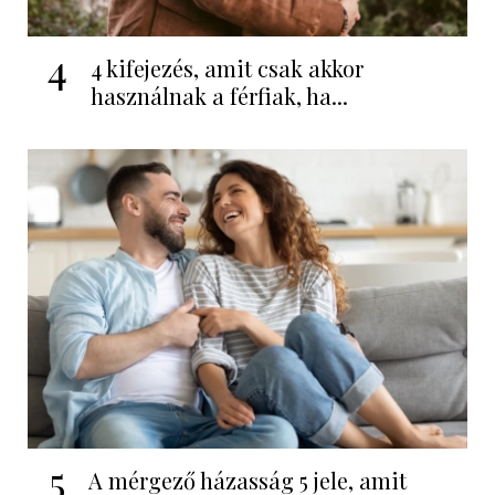
4
4 kifejezés, amit csak akkor
használnak a férfiak, ha...
5
A mérgező házasság 5 jele, amit