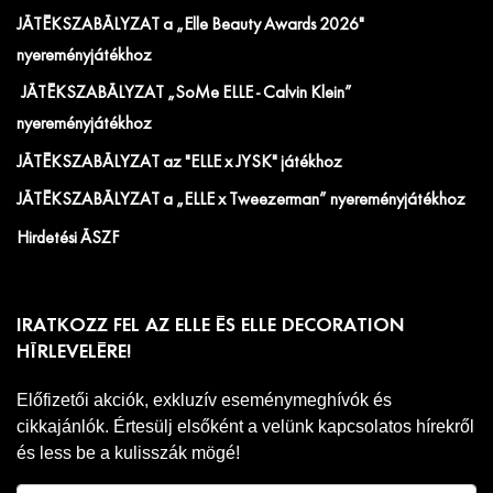
JÁTÉKSZABÁLYZAT a „Elle Beauty Awards 2026"
nyereményjátékhoz
JÁTÉKSZABÁLYZAT „SoMe ELLE - Calvin Klein”
nyereményjátékhoz
JÁTÉKSZABÁLYZAT az "ELLE x JYSK" játékhoz
JÁTÉKSZABÁLYZAT a „ELLE x Tweezerman” nyereményjátékhoz
Hirdetési ÁSZF
IRATKOZZ FEL AZ ELLE ÉS ELLE DECORATION
HÍRLEVELÉRE!
Előfizetői akciók, exkluzív eseménymeghívók és
cikkajánlók. Értesülj elsőként a velünk kapcsolatos hírekről
és less be a kulisszák mögé!