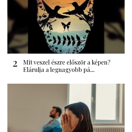
2
Mit veszel észre először a képen?
Elárulja a legnagyobb pá...