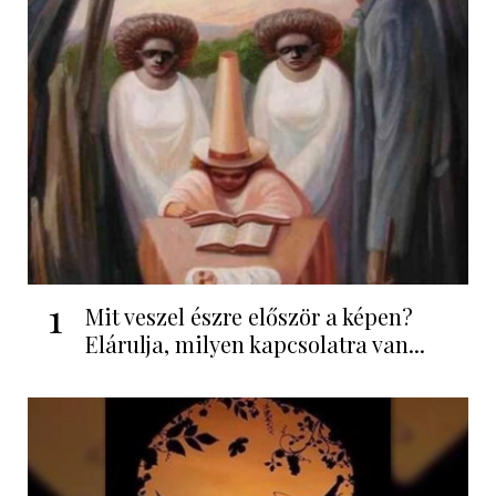
1
Mit veszel észre először a képen?
Elárulja, milyen kapcsolatra van...