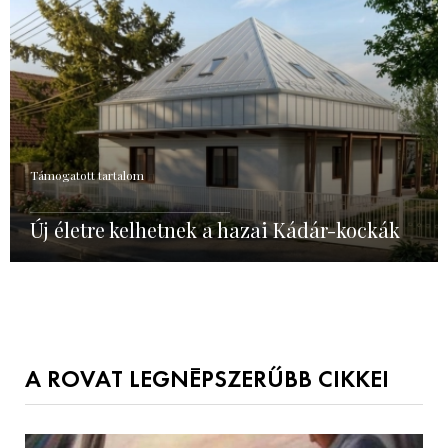
Támogatott tartalom
Új életre kelhetnek a hazai Kádár-kockák
A ROVAT LEGNÉPSZERŰBB CIKKEI