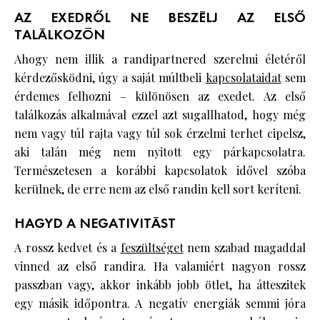
AZ EXEDRŐL NE BESZÉLJ AZ ELSŐ
TALÁLKOZÓN
Ahogy nem illik a randipartnered szerelmi életéről
kérdezősködni, úgy a saját múltbeli
kapcsolataidat
sem
érdemes felhozni – különösen az exedet. Az első
találkozás alkalmával ezzel azt sugallhatod, hogy még
nem vagy túl rajta vagy túl sok érzelmi terhet cipelsz,
aki talán még nem nyitott egy párkapcsolatra.
Természetesen a korábbi kapcsolatok idővel szóba
kerülnek, de erre nem az első randin kell sort keríteni.
HAGYD A NEGATIVITÁST
A rossz kedvet és a
feszültséget
nem szabad magaddal
vinned az első randira. Ha valamiért nagyon rossz
passzban vagy, akkor inkább jobb ötlet, ha átteszitek
egy másik időpontra. A negatív energiák semmi jóra