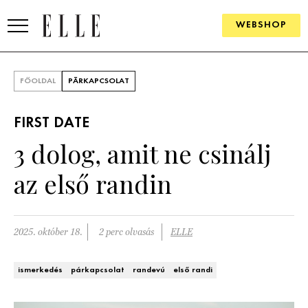
WEBSHOP
DIVAT
FŐOLDAL
PÁRKAPCSOLAT
ELLE DIGITAL
FIRST DATE
GOURMET AWARDS
3 dolog, amit ne csinálj
SZÉPSÉG
az első randin
KULTÚRA
PSZICHÉ
2025. október 18.
2 perc olvasás
ELLE
ÉLETMÓD
ismerkedés
párkapcsolat
randevú
első randi
PÁRKAPCSOLAT