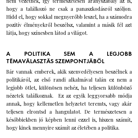
nem vezetnek, így természetesen aranyszabály az is,
hogy a találkozó ne csak a panaszkodásról szóljon.
Hidd el, hogy sokkal megnyerőbb leszel, ha a számodra
pozitív élményekről beszélsz, valamint a másik fél azt
látja, hogy színesben látod a világot.
A POLITIKA SEM A LEGJOBB
TÉMAVÁLASZTÁS SZEMPONTJÁBÓL
Bár vannak emberek, akik szenvedélyesen beszélnek a
politikáról, az első randi alkalmával talán ez nem a
legjobb ötlet, különösen nehéz, ha teljesen különböző
nézetek találkoznak. Ez az egyik leggyorsabb módja
annak, hogy kellemetlen helyzetet teremts, vagy akár
teljesen elrontsd a hangulatot. De természetesen a
későbbiekben jó képben lenni ezzel is, hiszen számít,
hogy kinek mennyire számít az életében a politika.