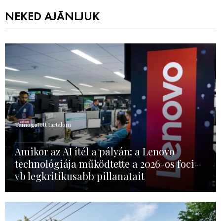
NEKED AJÁNLJUK
Támogatott tartalom
Amikor az AI ítél a pályán: a Lenovo
technológiája működtette a 2026-os foci-
vb legkritikusabb pillanatait