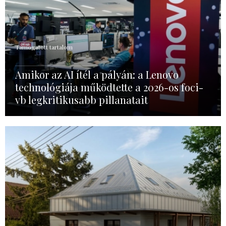
Támogatott tartalom
Amikor az AI ítél a pályán: a Lenovo
technológiája működtette a 2026-os foci-
vb legkritikusabb pillanatait