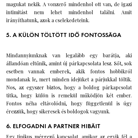
magukat nekik. A vonzerő mindenhol ott van, de igazi
intimitást nem lehet mindenhol találni. Amit
irányíthatunk, azok a cselekedeteink.
5. A KÜLÖN TÖLTÖTT IDŐ FONTOSSÁGA
Mindannyiunknak van legalább egy barátja, aki
állandóan eltűnik, amint új párkapcsolata lesz. Sőt, sok
esetben vannak emberek, akik fontos hobbikról
mondanak le, mert minden idejüket a párjukkal töltik.
Nos, az egyszer biztos, hogy a boldog párkapcsolat
titka, hogy külön is remekül működjön két ember.
Fontos néha eltávolódni, hogy függetlenül is úgy
érezzük, hogy sikeresek és boldogok vagyunk.
6. ELFOGADNI A PARTNER HIBÁIT
Egy tipikus mérgező kapcsolat,
amikor az egyik fél a