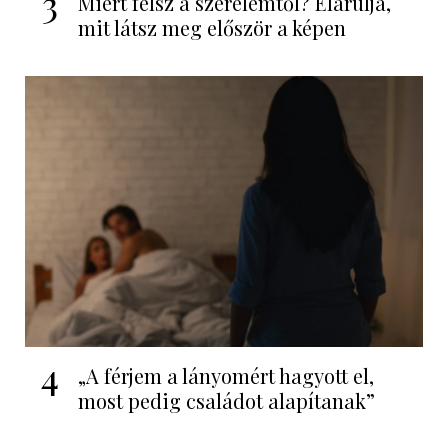
3
Miért félsz a szerelemtől? Elárulja,
mit látsz meg először a képen
4
„A férjem a lányomért hagyott el,
most pedig családot alapítanak”