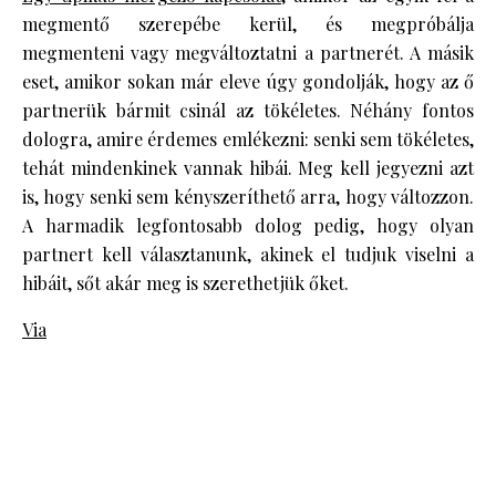
megmentő szerepébe kerül, és megpróbálja
megmenteni vagy megváltoztatni a partnerét. A másik
eset, amikor sokan már eleve úgy gondolják, hogy az ő
partnerük bármit csinál az tökéletes. Néhány fontos
dologra, amire érdemes emlékezni: senki sem tökéletes,
tehát mindenkinek vannak hibái. Meg kell jegyezni azt
is, hogy senki sem kényszeríthető arra, hogy változzon.
A harmadik legfontosabb dolog pedig, hogy olyan
partnert kell választanunk, akinek el tudjuk viselni a
hibáit, sőt akár meg is szerethetjük őket.
Via