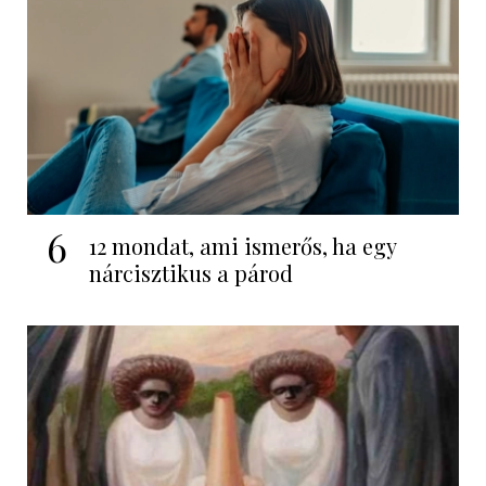
6
12 mondat, ami ismerős, ha egy
nárcisztikus a párod