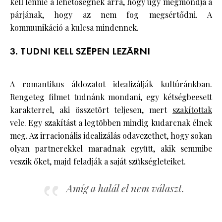
kell lennie a lehetőségnek arra, hogy úgy megmondja a
párjának, hogy az nem fog megsértődni. A
kommunikáció a kulcsa mindennek.
3. TUDNI KELL SZÉPEN LEZÁRNI
A romantikus áldozatot idealizálják kultúránkban.
Rengeteg filmet tudnánk mondani, egy kétségbeesett
karakterrel, aki összetört teljesen, mert
szakítottak
vele. Egy szakítást a legtöbben mindig kudarcnak élnek
meg. Az irracionális idealizálás odavezethet, hogy sokan
olyan partnerekkel maradnak együtt, akik semmibe
veszik őket, majd feladják a saját szükségleteiket.
Amíg a halál el nem választ.