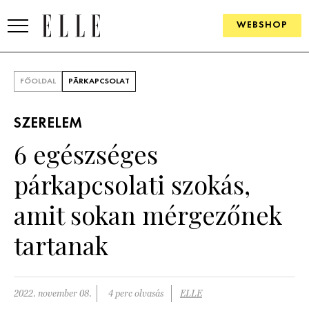
WEBSHOP
DIVAT
FŐOLDAL
PÁRKAPCSOLAT
ELLE DIGITAL
SZERELEM
GOURMET AWARDS
6 egészséges
SZÉPSÉG
párkapcsolati szokás,
KULTÚRA
amit sokan mérgezőnek
PSZICHÉ
tartanak
ÉLETMÓD
2022. november 08.
4 perc olvasás
ELLE
PÁRKAPCSOLAT