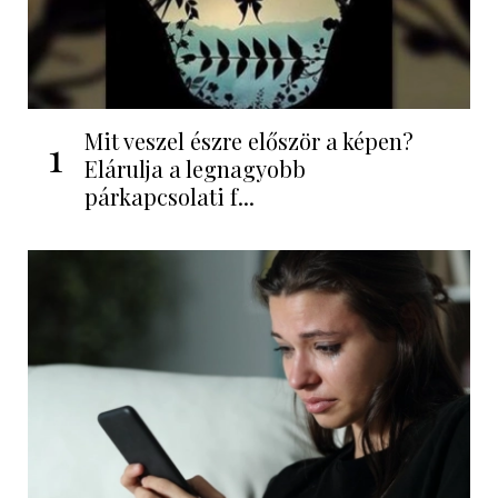
Mit veszel észre először a képen?
1
Elárulja a legnagyobb
párkapcsolati f...