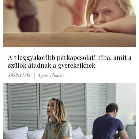
A 7 leggyakoribb párkapcsolati hiba, amit a
szülők átadnak a gyerekeiknek
2022.11.03.
4 perc olvasás