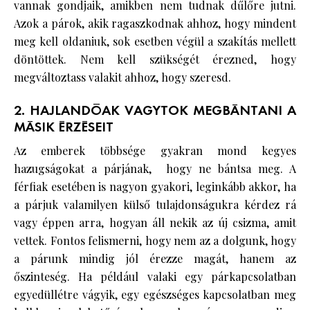
vannak gondjaik, amikben nem tudnak dűlőre jutni.
Azok a párok, akik ragaszkodnak ahhoz, hogy mindent
meg kell oldaniuk, sok esetben végül a szakítás mellett
döntöttek. Nem kell szükségét érezned, hogy
megváltoztass valakit ahhoz, hogy szeresd.
2. HAJLANDÓAK VAGYTOK MEGBÁNTANI A
MÁSIK ÉRZÉSEIT
Az emberek többsége gyakran mond kegyes
hazugságokat a párjának, hogy ne bántsa meg. A
férfiak esetében is nagyon gyakori, leginkább akkor, ha
a párjuk valamilyen külső tulajdonságukra kérdez rá
vagy éppen arra, hogyan áll nekik az új csizma, amit
vettek. Fontos felismerni, hogy nem az a dolgunk, hogy
a párunk mindig jól érezze magát, hanem az
őszinteség. Ha például valaki egy párkapcsolatban
egyedüllétre vágyik, egy egészséges kapcsolatban meg