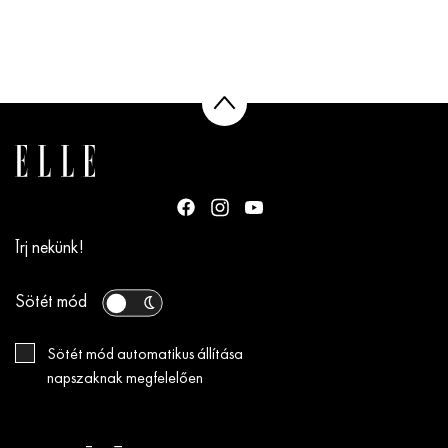
Írj nekünk!
Sötét mód
Sötét mód automatikus állítása
napszaknak megfelelően