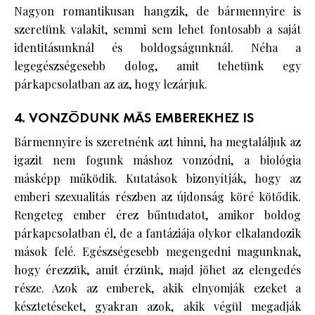
Nagyon romantikusan hangzik, de bármennyire is
szeretünk valakit, semmi sem lehet fontosabb a saját
identitásunknál és boldogságunknál. Néha a
legegészségesebb dolog, amit tehetünk egy
párkapcsolatban az az, hogy lezárjuk.
4. VONZÓDUNK MÁS EMBEREKHEZ IS
Bármennyire is szeretnénk azt hinni, ha megtaláljuk az
igazit nem fogunk máshoz vonzódni, a biológia
másképp működik. Kutatások bizonyítják, hogy az
emberi szexualitás részben az újdonság köré kötődik.
Rengeteg ember érez bűntudatot, amikor boldog
párkapcsolatban él, de a fantáziája olykor elkalandozik
mások felé. Egészségesebb megengedni magunknak,
hogy érezzük, amit érzünk, majd jöhet az elengedés
része. Azok az emberek, akik elnyomják ezeket a
késztetéseket, gyakran azok, akik végül megadják