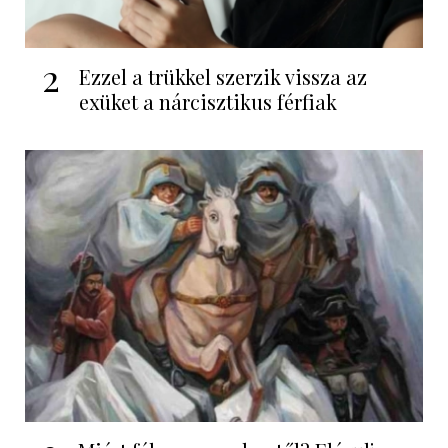
2
Ezzel a trükkel szerzik vissza az
exüket a nárcisztikus férfiak