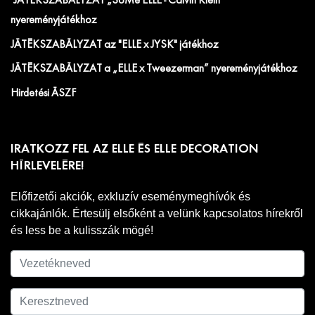
JÁTÉKSZABÁLYZAT „SoMe ELLE - Calvin Klein”
nyereményjátékhoz
JÁTÉKSZABÁLYZAT az "ELLE x JYSK" játékhoz
JÁTÉKSZABÁLYZAT a „ELLE x Tweezerman” nyereményjátékhoz
Hirdetési ÁSZF
IRATKOZZ FEL AZ ELLE ÉS ELLE DECORATION
HÍRLEVELÉRE!
Előfizetői akciók, exkluzív eseménymeghívók és
cikkajánlók. Értesülj elsőként a velünk kapcsolatos hírekről
és less be a kulisszák mögé!