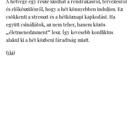
A hétvége egy része szólhat a rendrakásról, tervezésről
és előkészülésről, hogy a hét könnyebben induljon. Ez
csökkenti a stresszt és a hétköznapi kapkodást. Ha
együtt csináljátok, az nem teher, hanem közös
„életmenedzsment” lesz. Így kevesebb konfliktus
alakul ki a hét közbeni fáradtság miatt.
(
via
)