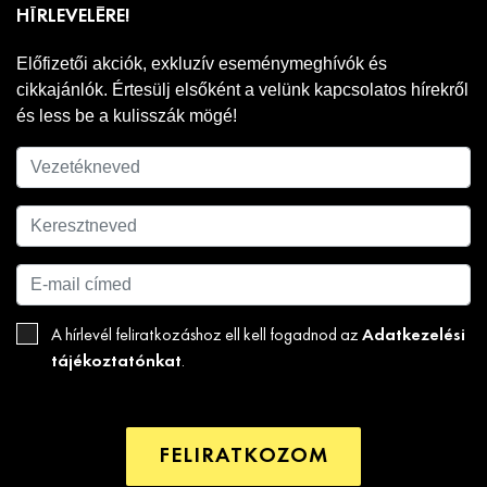
HÍRLEVELÉRE!
Előfizetői akciók, exkluzív eseménymeghívók és
cikkajánlók. Értesülj elsőként a velünk kapcsolatos hírekről
és less be a kulisszák mögé!
Adatkezelési
A hírlevél feliratkozáshoz ell kell fogadnod az
tájékoztatónkat
.
FELIRATKOZOM