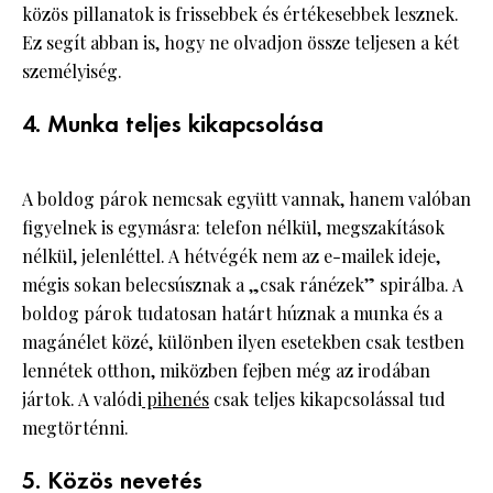
közös pillanatok is frissebbek és értékesebbek lesznek.
Ez segít abban is, hogy ne olvadjon össze teljesen a két
személyiség.
4. Munka teljes kikapcsolása
A boldog párok nemcsak együtt vannak, hanem valóban
figyelnek is egymásra: telefon nélkül, megszakítások
nélkül, jelenléttel. A hétvégék nem az e-mailek ideje,
mégis sokan belecsúsznak a „csak ránézek” spirálba. A
boldog párok tudatosan határt húznak a munka és a
magánélet közé, különben ilyen esetekben csak testben
lennétek otthon, miközben fejben még az irodában
jártok. A valódi
pihenés
csak teljes kikapcsolással tud
megtörténni.
5. Közös nevetés