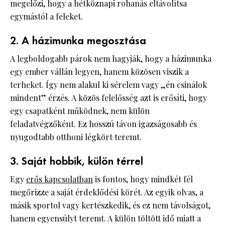
megelőzi, hogy a hétköznapi rohanás eltávolítsa
egymástól a feleket.
2. A házimunka megosztása
A legboldogabb párok nem hagyják, hogy a házimunka
egy ember vállán legyen, hanem közösen viszik a
terheket. Így nem alakul ki sérelem vagy „én csinálok
mindent” érzés. A közös felelősség azt is erősíti, hogy
egy csapatként működnek, nem külön
feladatvégzőként. Ez hosszú távon igazságosabb és
nyugodtabb otthoni légkört teremt.
3. Saját hobbik, külön térrel
Egy
erős kapcsolatban
is fontos, hogy mindkét fél
megőrizze a saját érdeklődési körét. Az egyik olvas, a
másik sportol vagy kertészkedik, és ez nem távolságot,
hanem egyensúlyt teremt. A külön töltött idő miatt a