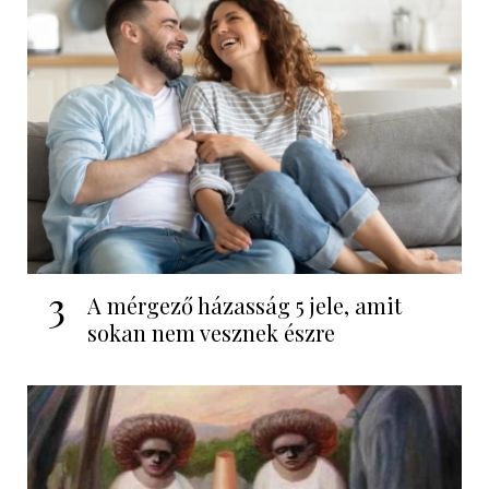
3
A mérgező házasság 5 jele, amit
sokan nem vesznek észre