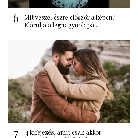
6
Mit veszel észre először a képen?
Elárulja a legnagyobb pá...
7
4 kifejezés, amit csak akkor