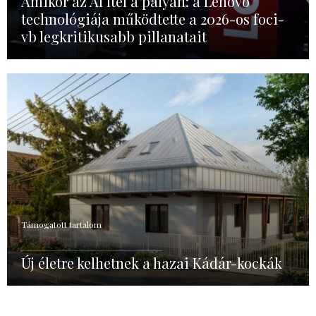
Amikor az AI ítél a pályán: a Lenovo
technológiája működtette a 2026-os foci-
vb legkritikusabb pillanatait
Támogatott tartalom
Új életre kelhetnek a hazai Kádár-kockák