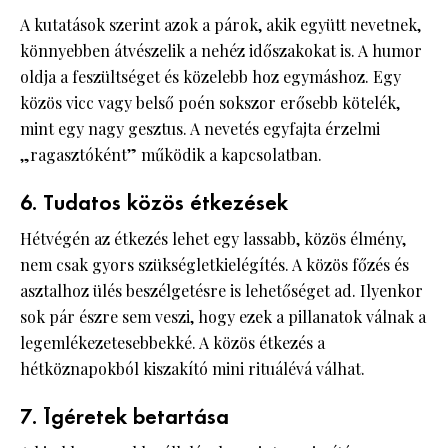
A kutatások szerint azok a párok, akik együtt nevetnek,
könnyebben átvészelik a nehéz időszakokat is. A humor
oldja a feszültséget és közelebb hoz egymáshoz. Egy
közös vicc vagy belső poén sokszor erősebb kötelék,
mint egy nagy gesztus. A nevetés egyfajta érzelmi
„ragasztóként” működik a kapcsolatban.
6. Tudatos közös étkezések
Hétvégén az étkezés lehet egy lassabb, közös élmény,
nem csak gyors szükségletkielégítés. A közös főzés és
asztalhoz ülés beszélgetésre is lehetőséget ad. Ilyenkor
sok pár észre sem veszi, hogy ezek a pillanatok válnak a
legemlékezetesebbekké. A közös étkezés a
hétköznapokból kiszakító mini rituálévá válhat.
7. Ígéretek betartása