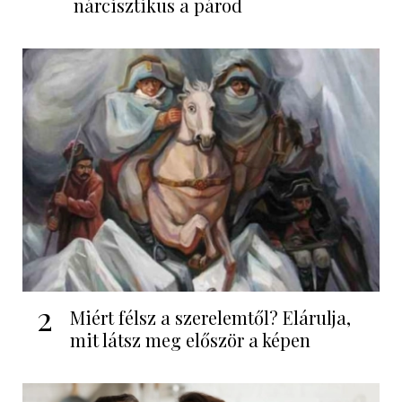
nárcisztikus a párod
2
Miért félsz a szerelemtől? Elárulja,
mit látsz meg először a képen