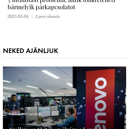
bármelyik párkapcsolatot
2025.03.09.
3 perc olvasás
NEKED AJÁNLJUK
Támogatott tartalom