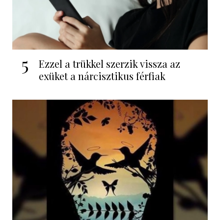
5
Ezzel a trükkel szerzik vissza az
exüket a nárcisztikus férfiak