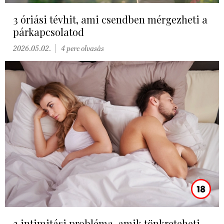
3 óriási tévhit, ami csendben mérgezheti a
párkapcsolatod
2026.05.02.
4 perc olvasás
3 intimitási probléma, amik tönkreteheti