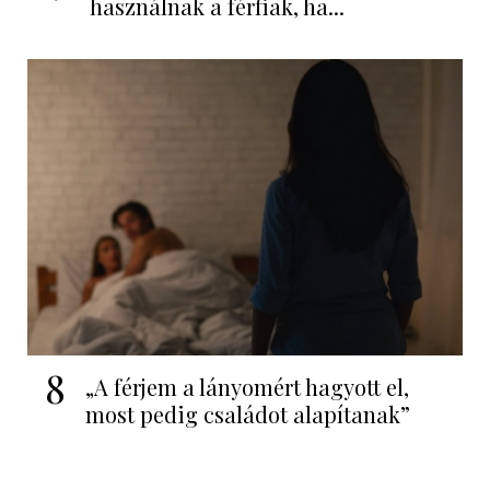
használnak a férfiak, ha...
8
„A férjem a lányomért hagyott el,
most pedig családot alapítanak”