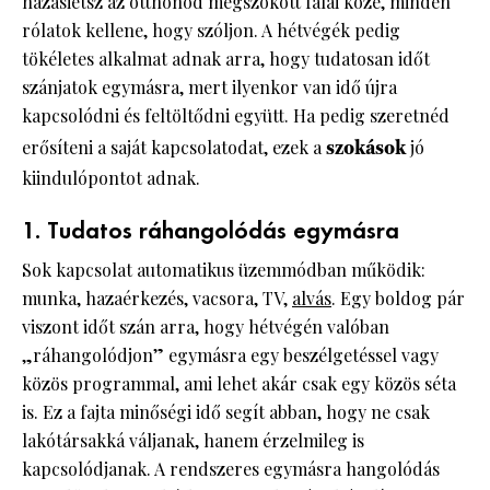
hazasietsz az otthonod megszokott falai közé, minden
rólatok kellene, hogy szóljon. A hétvégék pedig
tökéletes alkalmat adnak arra, hogy tudatosan időt
szánjatok egymásra, mert ilyenkor van idő újra
kapcsolódni és feltöltődni együtt. Ha pedig szeretnéd
erősíteni a saját kapcsolatodat, ezek a
szokások
jó
kiindulópontot adnak.
1. Tudatos ráhangolódás egymásra
Sok kapcsolat automatikus üzemmódban működik:
munka, hazaérkezés, vacsora, TV,
alvás
. Egy boldog pár
viszont időt szán arra, hogy hétvégén valóban
„ráhangolódjon” egymásra egy beszélgetéssel vagy
közös programmal, ami lehet akár csak egy közös séta
is. Ez a fajta minőségi idő segít abban, hogy ne csak
lakótársakká váljanak, hanem érzelmileg is
kapcsolódjanak. A rendszeres egymásra hangolódás