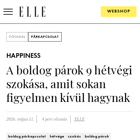
WEBSHOP
DIVAT
FŐOLDAL
PÁRKAPCSOLAT
ELLE DIGITAL
HAPPINESS
GOURMET AWARDS
A boldog párok 9 hétvégi
SZÉPSÉG
szokása, amit sokan
KULTÚRA
figyelmen kívül hagynak
PSZICHÉ
2026. május 11.
4 perc olvasás
ELLE
ÉLETMÓD
PÁRKAPCSOLAT
boldog párkapcsolat
hétvége
szokás
boldog párok