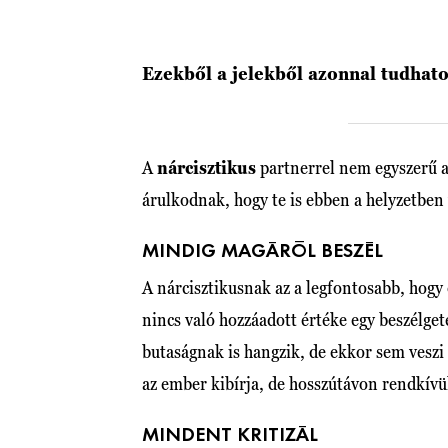
Ezekből a jelekből azonnal tudhato
A
nárcisztikus
partnerrel nem egyszerű az
árulkodnak, hogy te is ebben a helyzetben
MINDIG MAGÁRÓL BESZÉL
A nárcisztikusnak az a legfontosabb, hogy
nincs való hozzáadott értéke egy beszélge
butaságnak is hangzik, de ekkor sem veszi 
az ember kibírja, de hosszútávon rendkívü
MINDENT KRITIZÁL