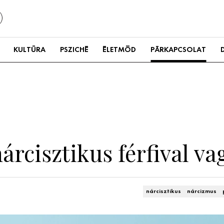
KULTÚRA
PSZICHÉ
ÉLETMÓD
PÁRKAPCSOLAT
nárcisztikus férfival va
nárcisztikus
nárcizmus