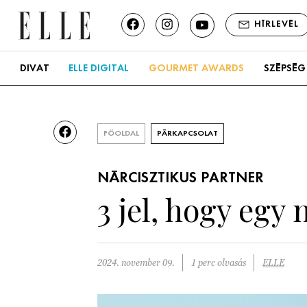
HÍRLEVÉL
DIVAT
ELLE DIGITAL
GOURMET AWARDS
SZÉPSÉG
FŐOLDAL
PÁRKAPCSOLAT
NÁRCISZTIKUS PARTNER
3 jel, hogy egy 
2024. november 09.
1 perc olvasás
ELLE