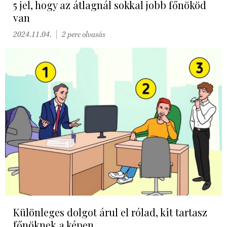
5 jel, hogy az átlagnál sokkal jobb főnököd
van
2024.11.04.
2 perc olvasás
Különleges dolgot árul el rólad, kit tartasz
főnöknek a képen