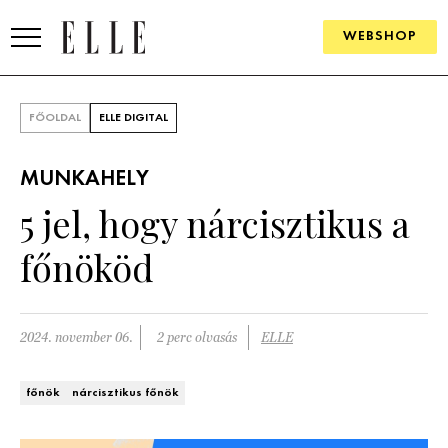
WEBSHOP
DIVAT
FŐOLDAL
ELLE DIGITAL
ELLE DIGITAL
MUNKAHELY
GOURMET AWARDS
5 jel, hogy nárcisztikus a
SZÉPSÉG
főnököd
KULTÚRA
PSZICHÉ
2024. november 06.
2 perc olvasás
ELLE
ÉLETMÓD
főnök
nárcisztikus főnök
PÁRKAPCSOLAT