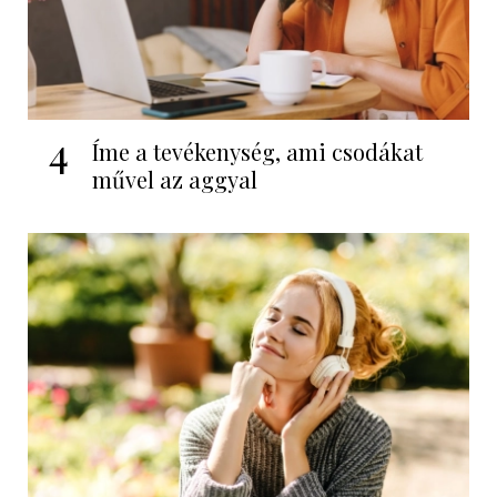
4
Íme a tevékenység, ami csodákat
művel az aggyal