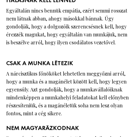
HÁLÁSNAK KELL LENNED
Egyáltalán nincs bennük empátia, ezért semmi rosszat
nem látnak abban, ahogy másokkal bánnak. Úgy
gondolják, hogy a dolgozóik szerencsésnek kell, hogy
érezzék magukat, hogy egyáltalán van munkájuk, nem
is beszélve arról, hogy ilyen csodálatos vezetővel.
CSAK A MUNKA LÉTEZIK
A nárcisztikus főnököket lehetetlen meggyőzni arról,
hogy a munka és a magánélet között kell, hogy legyen
egyensúly. Azt gondolják, hogy a munkavállalóiknak
mindenképpen a munkahelyi feladatokat kell előnyben
részesíteniük, és a magánéletük soha nem lesz olyan
fontos, mint a cég sikere.
NEM MAGYARÁZKODNAK