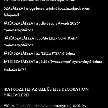
ELLE Beauty Awards - Adatkezelési tájékoztató.
SZABÁLYZAT a jogellenes tartalmú hozzászólások elleni
fellépésről
JÁTÉKSZABÁLYZAT a „Elle Beauty Awards 2026"
nyereményjátékhoz
JÁTÉKSZABÁLYZAT „SoMe ELLE - Calvin Klein”
nyereményjátékhoz
JÁTÉKSZABÁLYZAT az "ELLE x JYSK" játékhoz
JÁTÉKSZABÁLYZAT a „ELLE x Tweezerman” nyereményjátékhoz
Hirdetési ÁSZF
IRATKOZZ FEL AZ ELLE ÉS ELLE DECORATION
HÍRLEVELÉRE!
Előfizetői akciók, exkluzív eseménymeghívók és