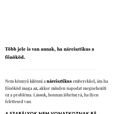
HÍRLEVÉL
Több jele is van annak, ha nárcisztikus a
főnököd.
Nem könnyű kijönni a
nárcisztikus
emberekkel, ám ha
főnököd maga az, akkor minden napodat megnehezíti
ez a probléma. Lássuk, honnan jöhetsz rá, ha ilyen
felettesed van.
A SZABÁLYOK NEM VONATKOZNAK RÁ