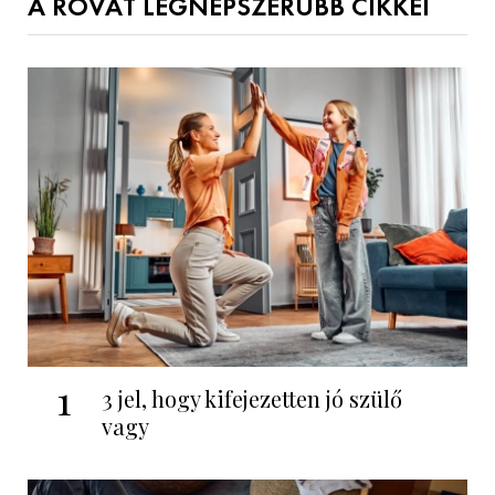
A ROVAT LEGNÉPSZERŰBB CIKKEI
1
3 jel, hogy kifejezetten jó szülő
vagy