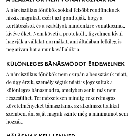
A nárcisztikus főnökök sokkal felsőbbrendűneknek
hiszik magukat, ezért azt gondolják, hogy a
korlátozások és a szabályok mindenkire vonatkoznak,
kivéve őket. Nem követi a protokollt, figyelmen kívül
hagyják a vállalat normákat, ami általában lelkileg is
negatívan hat a munkavállalókra.
KÜLÖNLEGES BÁNÁSMÓDOT ÉRDEMELNEK
A nárcisztikus főnökök nem csupán a beosztásuk miatt,
de úgy érzik, személyiségük miatt is jogosultak a
különleges bánásmódra, amelyben senki más nem
részesülhet. Természetesen mindig rekordmagas
követelményeket támasztanak az alkalmazottaikkal
szemben, ám saját maguk szinte még a minimumot sem
hozzák.