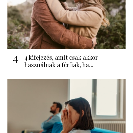
4
4 kifejezés, amit csak akkor
használnak a férfiak, ha...