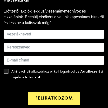
HÍRLEVELÉRE!
Előfizetői akciók, exkluzív eseménymeghívók és
cikkajánlók. Értesülj elsőként a velünk kapcsolatos hírekről
és less be a kulisszák mögé!
Adatkezelési
A hírlevél feliratkozáshoz ell kell fogadnod az
tájékoztatónkat
.
FELIRATKOZOM