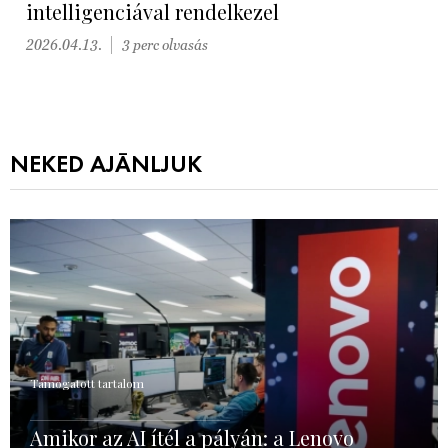
intelligenciával rendelkezel
2026.04.13.
3 perc olvasás
NEKED AJÁNLJUK
Támogatott tartalom
Amikor az AI ítél a pályán: a Lenovo