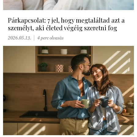
Párkapcsolat: 7 jel, hogy megtaláltad azt a
személyt, aki életed végéig szeretni fog
2026.05.13.
4 perc olvasás