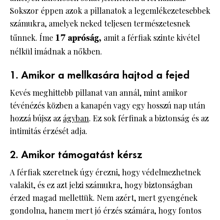
Sokszor éppen azok a pillanatok a legemlékezetesebbek
számukra, amelyek neked teljesen természetesnek
tűnnek. Íme
17 apróság,
amit a férfiak szinte kivétel
nélkül imádnak a nőkben.
1. Amikor a mellkasára hajtod a fejed
Kevés meghittebb pillanat van annál, mint amikor
tévénézés közben a kanapén vagy egy hosszú nap után
hozzá bújsz az
ágyban
. Ez sok férfinak a biztonság és az
intimitás érzését adja.
2. Amikor támogatást kérsz
A férfiak szeretnek úgy érezni, hogy védelmezhetnek
valakit, és ez azt jelzi számukra, hogy biztonságban
érzed magad mellettük. Nem azért, mert gyengének
gondolna, hanem mert jó érzés számára, hogy fontos