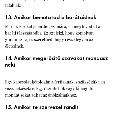
találnak.
13. Amikor bemutatod a barátaidnak
Már az is sokat jelenthet számára, ha meghívod őt a
baráti társaságodba. Ez azt jelzi, hogy komolyan
gondolsz rá, és szeretnéd, hogy része legyen az
életednek.
14. Amikor megerősítő szavakat mondasz
neki
Egy kapcsolat kétoldalú: a férfiaknak is szükségük van
visszajelzésekre. Egy őszinte bók vagy támogató
mondat sokat adhat az önbizalmukhoz.
15. Amikor te szervezel randit