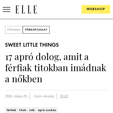
WEBSHOP
DIVAT
FŐOLDAL
PÁRKAPCSOLAT
ELLE DIGITAL
SWEET LITTLE THINGS
GOURMET AWARDS
17 apró dolog, amit a
SZÉPSÉG
férfiak titokban imádnak
KULTÚRA
a nőkben
PSZICHÉ
2026. május 20.
4 perc olvasás
ELLE
ÉLETMÓD
PÁRKAPCSOLAT
férfiak
titok
nők
apró szokás