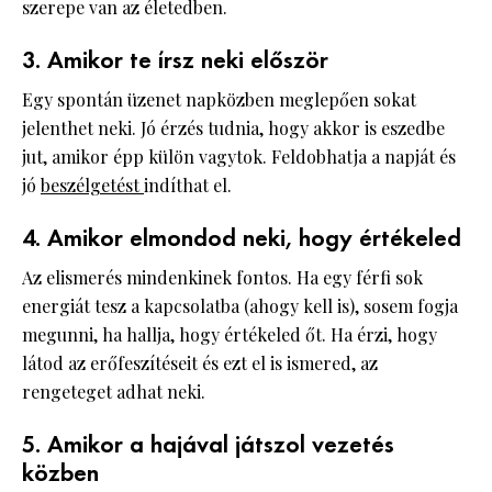
szerepe van az életedben.
3. Amikor te írsz neki először
Egy spontán üzenet napközben meglepően sokat
jelenthet neki. Jó érzés tudnia, hogy akkor is eszedbe
jut, amikor épp külön vagytok. Feldobhatja a napját és
jó
beszélgetést
indíthat el.
4. Amikor elmondod neki, hogy értékeled
Az elismerés mindenkinek fontos. Ha egy férfi sok
energiát tesz a kapcsolatba (ahogy kell is), sosem fogja
megunni, ha hallja, hogy értékeled őt. Ha érzi, hogy
látod az erőfeszítéseit és ezt el is ismered, az
rengeteget adhat neki.
5. Amikor a hajával játszol vezetés
közben