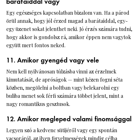
barátaiddal vagy
Egy egészséges kapcsolatban bizalom van. Ha a párod
örül annak, hogy jól érzed magad a barátaiddal, egy-
egy üzenet sokat jelenthet neki. Jó érzés számára tudni,
hogy akkor is gondolsz rá, amikor éppen nem vagytok
együtt mert fontos neked.
11. Amikor gyengéd vagy vele
Nem kell nyilvánosan túlzásba vinni az érzelmek
kimutatását, de apróságok — mint kézen fogni séta
közben, megölelni a boltban vagy belekarolni egy
buliba menet sok férfi számára többet jelent, mint a
nagy romantikus gesztusok.
12. Amikor megleped valami finomsággal
Legyen szó a kedvenc sütijéről vagy egy spontán
vacsoráról, az ilyen figyelmességek mindig célba