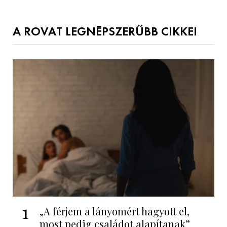
A ROVAT LEGNÉPSZERŰBB CIKKEI
1
„A férjem a lányomért hagyott el,
most pedig családot alapítanak”