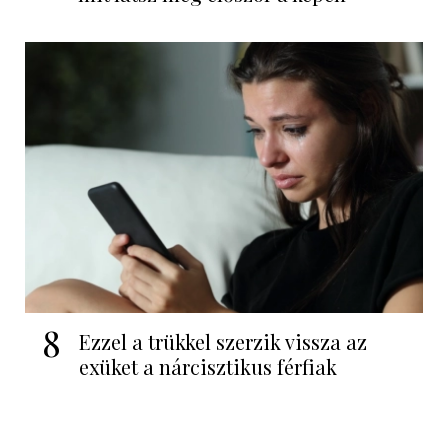
8
Ezzel a trükkel szerzik vissza az
exüket a nárcisztikus férfiak