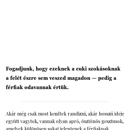
HÍRLEVÉL
Fogadjunk, hogy ezeknek a cuki szokásoknak
a felét észre sem veszed magadon — pedig a
férfiak odavannak értük.
Akár még csak most kezdtek randizni, akár hosszú ideje
együtt vagytok, vannak olyan apró, ösztönös gesztusok,
amelyek különösen sokat jelentenek a férfiaknak.