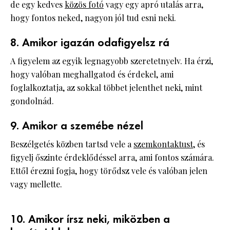
de egy kedves
közös fotó
vagy egy apró utalás arra,
hogy fontos neked, nagyon jól tud esni neki.
8. Amikor igazán odafigyelsz rá
A figyelem az egyik legnagyobb szeretetnyelv. Ha érzi,
hogy valóban meghallgatod és érdekel, ami
foglalkoztatja, az sokkal többet jelenthet neki, mint
gondolnád.
9. Amikor a szemébe nézel
Beszélgetés közben tartsd vele a
szemkontaktust
, és
figyelj őszinte érdeklődéssel arra, ami fontos számára.
Ettől érezni fogja, hogy törődsz vele és valóban jelen
vagy mellette.
10. Amikor írsz neki, miközben a