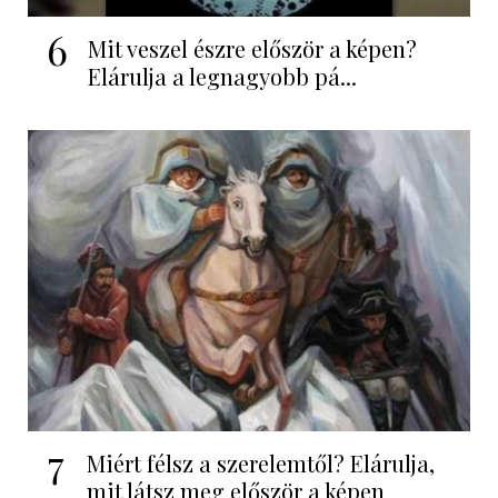
6
Mit veszel észre először a képen?
Elárulja a legnagyobb pá...
7
Miért félsz a szerelemtől? Elárulja,
mit látsz meg először a képen