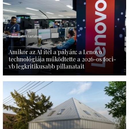
Támogatott tartalom
Amikor az AI ítél a pályán: a Lenovo
technológiája működtette a 2026-os foci-
vb legkritikusabb pillanatait