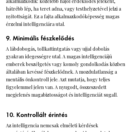
alkalmazkodik: közelebb hajol érdeklődés jeleként,
hátrébb lép, ha teret adna, vagy testhelyzetével jelzi a
nyitottságát. Ez a fajta alkalmazkodóképesség magas
érzelmi intelligenciára utal.
9. Minimális fészkelődés
A lábdobogás, tollkattintgatás vagy ujjal dobolás
gyakran idegességre utal. A magas intelligenciájú
emberek beszélgetés vagy komoly gondolkodás közben
általában kevéssé fészkelődnek. A mozdulatlanság a
mentális önkontroll jele. Azt mutatja, hogy teljes
figyelemmel jelen van. A nyugodt, összeszedett
megjelenés magabiztosságot és intelligenciát sugall.
10. Kontrollált érintés
Az intelligencia nemcsak elméleti kérdések