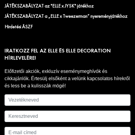
JÁTÉKSZABÁLYZAT az "ELLE x JYSK" játékhoz
JÁTÉKSZABÁLYZAT a „ELLE x Tweezerman” nyereményjátékhoz
Hirdetési ÁSZF
IRATKOZZ FEL AZ ELLE ÉS ELLE DECORATION
HÍRLEVELÉRE!
Előfizetői akciók, exkluzív eseménymeghívók és
cikkajánlók. Értesülj elsőként a velünk kapcsolatos hírekről
és less be a kulisszák mögé!