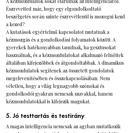
A kézmozdulatok sokat elárulnak az intelligenciáról.
Észrevetted már, hogy egy elgondolkodtató
beszélgetés során szinte észrevétlenül is mozogni kezd
a kezed?
A kutatások egyértelmű kapcsolatot mutatnak a
kézmozgás és a gondolkodási folyamatok között. A
gyerekek hatékonyabban tanulnak, ha gesztusokat
használnak, és a kézmozdulatokat alkalmazó felnőttek
általában kifejezőbbek és átgondoltabbak. A dinamikus
kézmozdulatok segítenek az összetett gondolatok
megelevenítésében és összekapcsolásában. Nem
véletlen, hogy a világ legnagyobb szónokai és
gondolkodói gyakran nemcsak szavakkal, hanem
kézmozdulatokkal is kifejezik magukat.
5. Jó testtartás és testirány
A magas intelligencia nemcsak az agyban mutatkozik