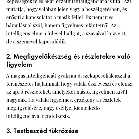
képességekre és akár érzelmi intelligenciára is utal. Azt
mutatja, hogy valóban jelen vagy a beszélgetésben, és
erősíti a kapcsolatot a másik féllel. Ez nem üres
bámulásról szól, hanem figyelmes tekintetről. Az
intelligens elme a fülével hallgat, a szavaival közvetít,
de a szemével kapcsolódik.
2. Megfigyelőkészség és részletekre való
figyelem
A magas intelligenciát gyakran összekapcsolják azzal a
természetes hajlammal, hogy valaki észreveszi és elemzi
az apró részleteket, amelyeket mások figyelmen kívül
hagynak. Ha valaki figyelmes,
érzékeny
a részletek
megfigyelésére, nagy eséllyel kiemelkedő
intelligenciával rendelkezik.
3. Testbeszéd tükrözése