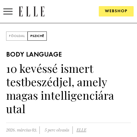
WEBSHOP
DIVAT
FŐOLDAL
PSZICHÉ
ELLE DIGITAL
BODY LANGUAGE
GOURMET AWARDS
10 kevéssé ismert
SZÉPSÉG
testbeszédjel, amely
KULTÚRA
magas intelligenciára
PSZICHÉ
utal
ÉLETMÓD
2026. március 03.
5 perc olvasás
ELLE
PÁRKAPCSOLAT