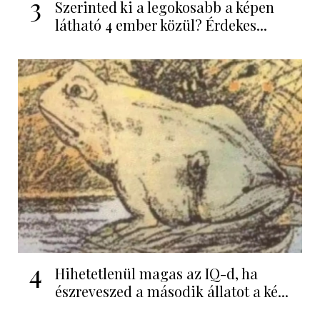
3
Szerinted ki a legokosabb a képen
látható 4 ember közül? Érdekes...
4
Hihetetlenül magas az IQ-d, ha
észreveszed a második állatot a ké...