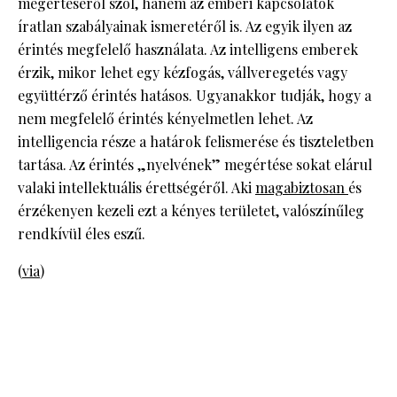
megértéséről szól, hanem az emberi kapcsolatok
íratlan szabályainak ismeretéről is. Az egyik ilyen az
érintés megfelelő használata. Az intelligens emberek
érzik, mikor lehet egy kézfogás, vállveregetés vagy
együttérző érintés hatásos. Ugyanakkor tudják, hogy a
nem megfelelő érintés kényelmetlen lehet. Az
intelligencia része a határok felismerése és tiszteletben
tartása. Az érintés „nyelvének” megértése sokat elárul
valaki intellektuális érettségéről. Aki
magabiztosan
és
érzékenyen kezeli ezt a kényes területet, valószínűleg
rendkívül éles eszű.
(
via
)