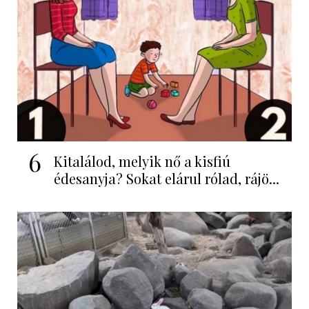
6
Kitalálod, melyik nő a kisfiú
édesanyja? Sokat elárul rólad, rájö...