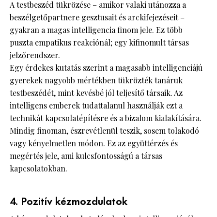
A testbeszéd tükrözése – amikor valaki utánozza a
beszélgetőpartnere gesztusait és arckifejezéseit –
gyakran a magas intelligencia finom jele. Ez több
puszta empatikus reakciónál; egy kifinomult társas
jelzőrendszer.
Egy érdekes kutatás szerint a magasabb intelligenciájú
gyerekek nagyobb mértékben tükrözték tanáruk
testbeszédét, mint kevésbé jól teljesítő társaik. Az
intelligens emberek tudattalanul használják ezt a
technikát kapcsolatépítésre és a bizalom kialakítására.
Mindig finoman, észrevétlenül teszik, sosem tolakodó
vagy kényelmetlen módon. Ez az
együttérzés
és
megértés jele, ami kulcsfontosságú a társas
kapcsolatokban.
4. Pozitív kézmozdulatok