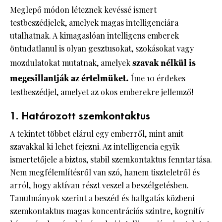
Meglepő módon léteznek kevéssé ismert
testbeszédjelek, amelyek magas intelligenciára
utalhatnak. A kimagaslóan intelligens emberek
öntudatlanul is olyan gesztusokat, szokásokat vagy
mozdulatokat mutatnak, amelyek
szavak nélkül is
megcsillantják az értelmüket.
Íme 10 érdekes
testbeszédjel, amelyet az okos emberekre jellemző!
1. Határozott szemkontaktus
A tekintet többet elárul egy emberről, mint amit
szavakkal ki lehet fejezni. Az intelligencia egyik
ismertetőjele a biztos, stabil szemkontaktus fenntartása.
Nem megfélemlítésről van szó, hanem tiszteletről és
arról, hogy aktívan részt veszel a beszélgetésben.
Tanulmányok szerint a beszéd és hallgatás közbeni
szemkontaktus magas koncentrációs szintre, kognitív