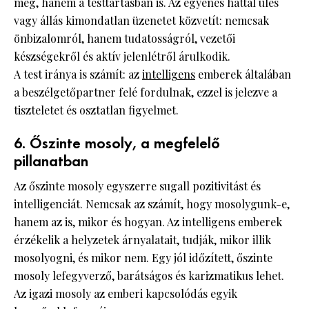
meg, hanem a testtartásban is. Az egyenes háttal ülés
vagy állás kimondatlan üzenetet közvetít: nemcsak
önbizalomról, hanem tudatosságról, vezetői
készségekről és aktív jelenlétről árulkodik.
A test iránya is számít: az
intelligens
emberek általában
a beszélgetőpartner felé fordulnak, ezzel is jelezve a
tiszteletet és osztatlan figyelmet.
6. Őszinte mosoly, a megfelelő
pillanatban
Az őszinte mosoly egyszerre sugall pozitivitást és
intelligenciát. Nemcsak az számít, hogy mosolygunk-e,
hanem az is, mikor és hogyan. Az intelligens emberek
érzékelik a helyzetek árnyalatait, tudják, mikor illik
mosolyogni, és mikor nem. Egy jól időzített, őszinte
mosoly lefegyverző, barátságos és karizmatikus lehet.
Az igazi mosoly az emberi kapcsolódás egyik