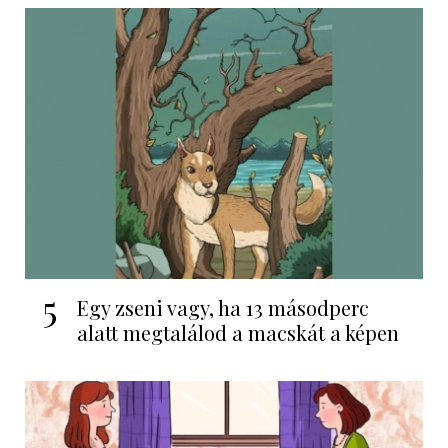
5
Egy zseni vagy, ha 13 másodperc
alatt megtalálod a macskát a képen