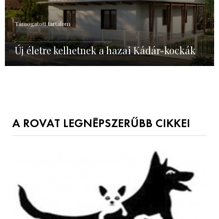
Támogatott tartalom
Új életre kelhetnek a hazai Kádár-kockák
A ROVAT LEGNÉPSZERŰBB CIKKEI