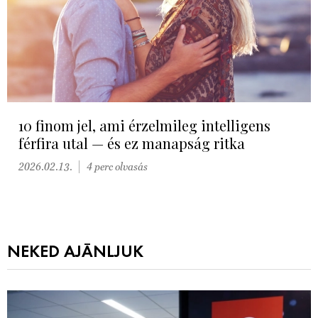
10 finom jel, ami érzelmileg intelligens
férfira utal — és ez manapság ritka
2026.02.13.
4 perc olvasás
NEKED AJÁNLJUK