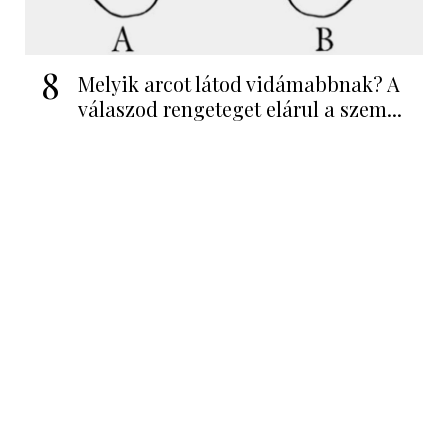
8
Melyik arcot látod vidámabbnak? A
válaszod rengeteget elárul a szem...