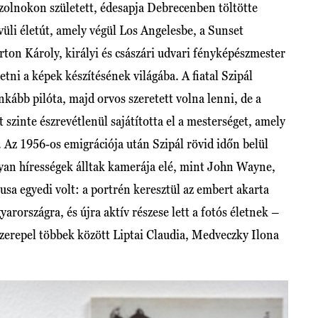
Szolnokon született, édesapja Debrecenben töltötte
vüli életút, amely végül Los Angelesbe, a Sunset
rton Károly, királyi és császári udvari fényképészmester
etni a képek készítésének világába. A fiatal Szipál
kább pilóta, majd orvos szeretett volna lenni, de a
 szinte észrevétlenül sajátította el a mesterséget, amely
 Az 1956-os emigrációja után Szipál rövid időn belül
yan hírességek álltak kamerája elé, mint John Wayne,
ílusa egyedi volt: a portrén keresztül az embert akarta
arországra, és újra aktív részese lett a fotós életnek –
 szerepel többek között Liptai Claudia, Medveczky Ilona