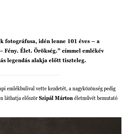
k fotográfusa, idén lenne 101 éves – a
– Fény. Élet. Örökség.” címmel emlékév
s legendás alakja előtt tiszteleg.
pi emlékbulival vette kezdetét, a nagyközönség pedig
 láthatja először
Szipál Márton
életművét bemutató