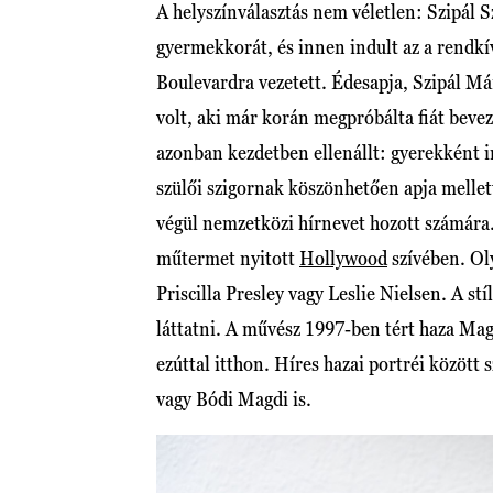
A helyszínválasztás nem véletlen: Szipál 
gyermekkorát, és innen indult az a rendkí
Boulevardra vezetett. Édesapja, Szipál Má
volt, aki már korán megpróbálta fiát bevez
azonban kezdetben ellenállt: gyerekként in
szülői szigornak köszönhetően apja mellett
végül nemzetközi hírnevet hozott számára.
műtermet nyitott
Hollywood
szívében. Ol
Priscilla Presley vagy Leslie Nielsen. A st
láttatni. A művész 1997-ben tért haza Magy
ezúttal itthon. Híres hazai portréi között
vagy Bódi Magdi is.