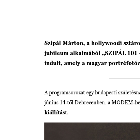
Szipál Márton, a hollywoodi sztáro
jubileum alkalmából „SZIPÁL 101 
indult, amely a magyar portréfotózá
A programsorozat egy budapesti születésna
június 14-től Debrecenben, a MODEM-ben
kiállítás
t.