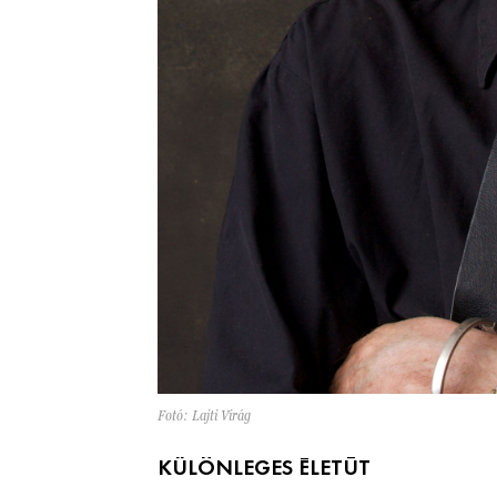
Fotó: Lajti Virág
KÜLÖNLEGES ÉLETÚT