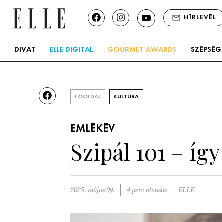
HÍRLEVÉL
DIVAT
ELLE DIGITAL
GOURMET AWARDS
SZÉPSÉG
FŐOLDAL
KULTÚRA
EMLÉKÉV
Szipál 101 – íg
2025. május 09.
4 perc olvasás
ELLE