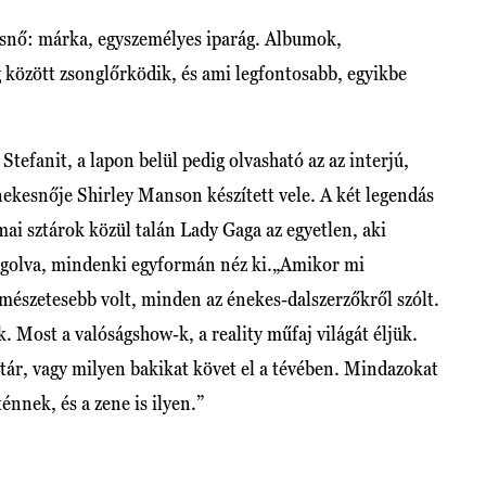
snő: márka, egyszemélyes iparág. Albumok,
g között zsonglőrködik, és ami legfontosabb, egyikbe
 Stefanit, a lapon belül pedig olvasható az az interjú,
nekesnője Shirley Manson készített vele. A két legendás
ai sztárok közül talán Lady Gaga az egyetlen, aki
lingolva, mindenki egyformán néz ki.„Amikor mi
mészetesebb volt, minden az énekes-dalszerzőkről szólt.
k. Most a valóságshow-k, a reality műfaj világát éljük.
ztár, vagy milyen bakikat követ el a tévében. Mindazokat
énnek, és a zene is ilyen.”