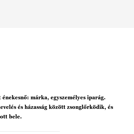
t énekesnő: márka, egyszemélyes iparág.
velés és házasság között zsonglőrködik, és
ott bele.