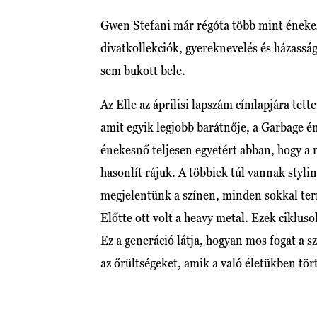
Gwen Stefani már régóta több mint éneke
divatkollekciók, gyereknevelés és házassá
sem bukott bele.
Az Elle az áprilisi lapszám címlapjára tette
amit egyik legjobb barátnője, a Garbage é
énekesnő teljesen egyetért abban, hogy a m
hasonlít rájuk. A többiek túl vannak sty
megjelentünk a színen, minden sokkal ter
Előtte ott volt a heavy metal. Ezek cikluso
Ez a generáció látja, hogyan mos fogat a s
az őrültségeket, amik a való életükben tört