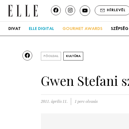
HÍRLEVÉL
DIVAT
ELLE DIGITAL
GOURMET AWARDS
SZÉPSÉG
FŐOLDAL
KULTÚRA
Gwen Stefani s
2011. április 11.
1 perc olvasás