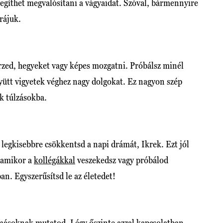
egíthet megvalósítani a vágyaidat. Szóval, bármennyire
rájuk.
rzed, hegyeket vagy képes mozgatni. Próbálsz minél
yütt vigyetek véghez nagy dolgokat. Ez nagyon szép
ek túlzásokba.
 legkisebbre csökkentsd a napi drámát, Ikrek. Ezt jól
, amikor a
kollégákkal
veszekedsz vagy próbálod
an. Egyszerűsítsd le az életedet!
másoknak mutatod. Légy őszinte azzal kapcsolatban,