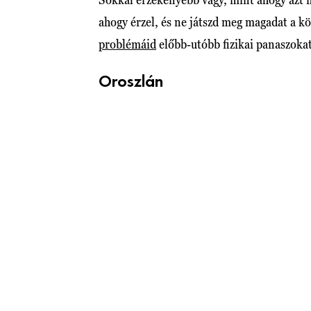
ahogy érzel, és ne játszd meg magadat a k
problémáid
előbb-utóbb fizikai panaszokat
Oroszlán