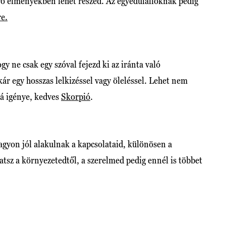
rró élményekben lehet részed. Az egyedülállóknak pedig
re.
y ne csak egy szóval fejezd ki az iránta való
ár egy hosszas lelkizéssel vagy öleléssel. Lehet nem
rá igénye, kedves
Skorpió
.
agyon jól alakulnak a kapcsolataid, különösen a
atsz a környezetedtől, a szerelmed pedig ennél is többet