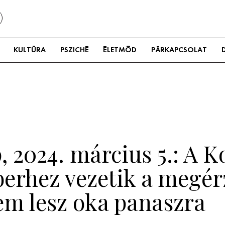
KULTÚRA
PSZICHÉ
ÉLETMÓD
PÁRKAPCSOLAT
 2024. március 5.: A K
erhez vezetik a megérz
m lesz oka panaszra