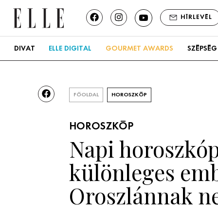
HÍRLEVÉL
DIVAT
ELLE DIGITAL
GOURMET AWARDS
SZÉPSÉG
FŐOLDAL
HOROSZKÓP
HOROSZKÓP
Napi horoszkóp,
különleges emb
Oroszlánnak ne