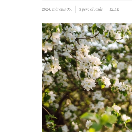
2024. március 05.
3 perc olvasás
ELLE