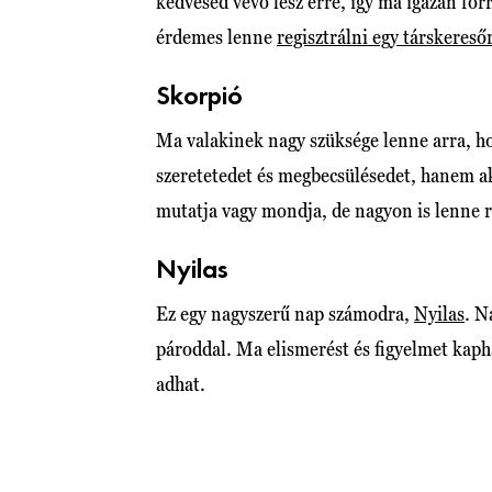
kedvesed vevő lesz erre, így ma igazán fo
érdemes lenne
regisztrálni egy társkereső
Skorpió
Ma valakinek nagy szüksége lenne arra, hog
szeretetedet és megbecsülésedet, hanem ak
mutatja vagy mondja, de nagyon is lenne 
Nyilas
Ez egy nagyszerű nap számodra,
Nyilas
. N
pároddal. Ma elismerést és figyelmet kaph
adhat.