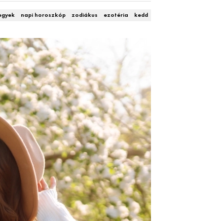
jegyek
napi horoszkóp
zodiákus
ezotéria
kedd