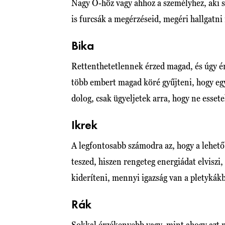
Nagy Ő-höz vagy ahhoz a személyhez, aki s
is furcsák a megérzéseid, megéri hallgatni 
Bika
Rettenthetetlennek érzed magad, és úgy é
több embert magad köré gyűjteni, hogy eg
dolog, csak ügyeljetek arra, hogy ne esset
Ikrek
A legfontosabb számodra az, hogy a lehető
teszed, hiszen rengeteg energiádat elviszi
kideríteni, mennyi igazság van a pletykákb
Rák
Sokkal érzékenyebb vagy, mint ahogy azt 