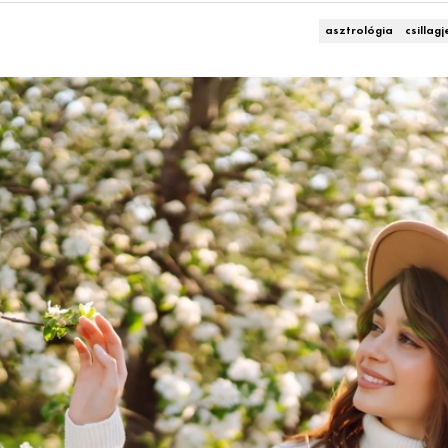
asztrológia
csillag