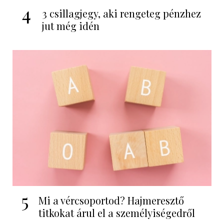
4
3 csillagjegy, aki rengeteg pénzhez
jut még idén
5
Mi a vércsoportod? Hajmeresztő
titkokat árul el a személyiségedről