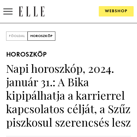
WEBSHOP
DIVAT
FŐOLDAL
HOROSZKÓP
ELLE DIGITAL
HOROSZKÓP
GOURMET AWARDS
Napi horoszkóp, 2024.
SZÉPSÉG
január 31.: A Bika
KULTÚRA
kipipálhatja a karrierrel
PSZICHÉ
kapcsolatos célját, a Szűz
piszkosul szerencsés lesz
ÉLETMÓD
PÁRKAPCSOLAT