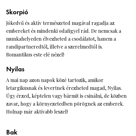
Skorpió
Jókedvű és aktív természeted magával ragadja az
embereket és mindenki odafigyel rád. De nemcsak a
munkahelyeden élvezheted a csodálatot, hanem a
randipartneredtől, illetve a szerelmedtől is.
Romantikus este elé nézel!
Nyilas
A mai nap azon napok közé tartozik, amikor
letargikusnak és levertnek érezheted magad, Nyilas.
Úgy érzed, képtelen vagy bármit is csinálni, de közben
zavar, hogy a környezetedben pörögnek az emberek.
Holnap már aktívabb leszel!
Bak