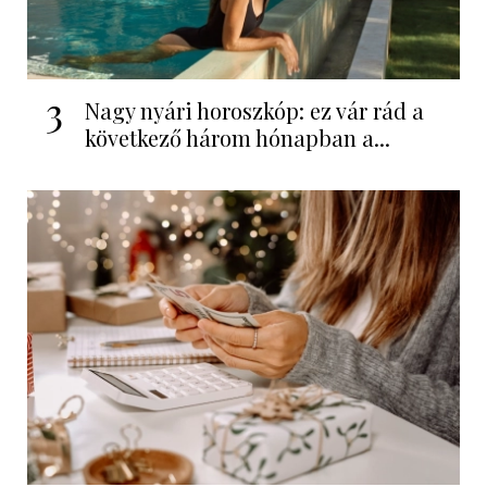
3
Nagy nyári horoszkóp: ez vár rád a
következő három hónapban a...