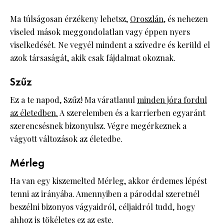
Ma túlságosan érzékeny lehetsz,
Oroszlán
, és nehezen
viseled mások meggondolatlan vagy éppen nyers
viselkedését. Ne vegyél mindent a szívedre és kerüld el
azok társaságát, akik csak fájdalmat okoznak.
Szűz
Ez a te napod, Szűz! Ma váratlanul
minden jóra fordul
az életedben.
A szerelemben és a karrierben egyaránt
szerencsésnek bizonyulsz. Végre megérkeznek a
vágyott változások az életedbe.
Mérleg
Ha van egy kiszemelted Mérleg, akkor érdemes lépést
tenni az irányába. Amennyiben a pároddal szeretnél
beszélni bizonyos vágyaidról, céljaidról tudd, hogy
ahhoz is tökéletes ez az este.