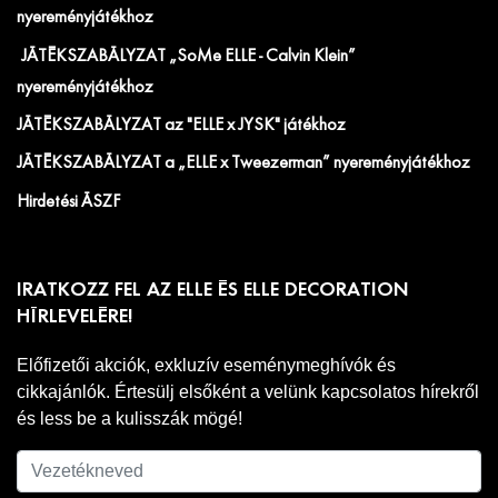
nyereményjátékhoz
JÁTÉKSZABÁLYZAT „SoMe ELLE - Calvin Klein”
nyereményjátékhoz
JÁTÉKSZABÁLYZAT az "ELLE x JYSK" játékhoz
JÁTÉKSZABÁLYZAT a „ELLE x Tweezerman” nyereményjátékhoz
Hirdetési ÁSZF
IRATKOZZ FEL AZ ELLE ÉS ELLE DECORATION
HÍRLEVELÉRE!
Előfizetői akciók, exkluzív eseménymeghívók és
cikkajánlók. Értesülj elsőként a velünk kapcsolatos hírekről
és less be a kulisszák mögé!