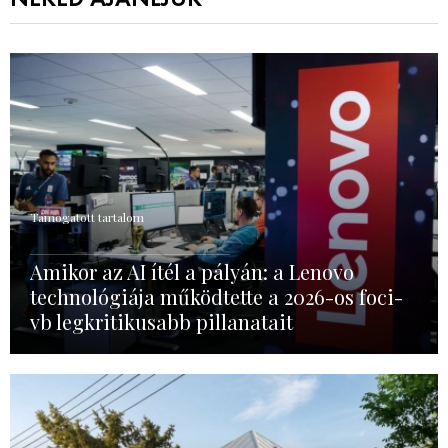
Támogatott tartalom
Amikor az AI ítél a pályán: a Lenovo
technológiája működtette a 2026-os foci-
vb legkritikusabb pillanatait