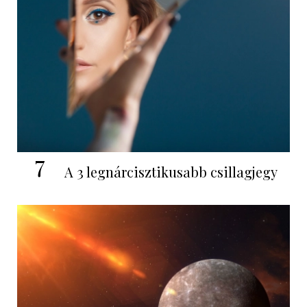
7
A 3 legnárcisztikusabb csillagjegy