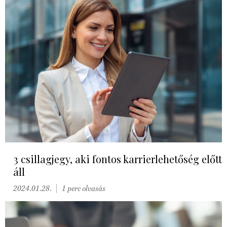
3 csillagjegy, aki fontos karrierlehetőség előtt
áll
2024.01.28.
1 perc olvasás