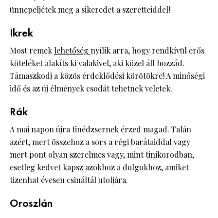
ünnepeljétek meg a sikeredet a szeretteiddel!
Ikrek
Most remek
lehetőség
nyílik arra, hogy rendkívül erős
köteléket alakíts ki valakivel, aki közel áll hozzád.
Támaszkodj a közös érdeklődési körötökre! A minőségi
idő és az új élmények csodát tehetnek veletek.
Rák
A mai napon újra tinédzsernek érzed magad. Talán
azért, mert összehoz a sors a régi barátaiddal vagy
mert pont olyan szerelmes vagy, mint tinikorodban,
esetleg kedvet kapsz azokhoz a dolgokhoz, amiket
tizenhat évesen csináltál utoljára.
Oroszlán