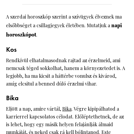
A szerdai horoszkóp szerint a szívügyek élveznek ma
elsőbbséget a csillagjegyek életében. Mutatjuk a
napi
horoszkópot
.
Kos
Rendkívül elhatalmasodnak rajtad az érzelmeid, ami
nemcsak téged sokkolhat, hanem a környezetedet is. A
legjobb, ha ma kicsit a háttérbe vonulsz és kivárod,
amíg elcsitul a benned dúló érzelmi vihar.
Bika
Eljött a nap, amire vártál,
Bika
. Végre kipipálhatod a
karrierrel kapcsolatos célodat. Előléptethetnek, de az
is lehet, hogy egy másik helyen felajánlják álmaid
munkáját, és neked csak rá kell bólintanod. Este