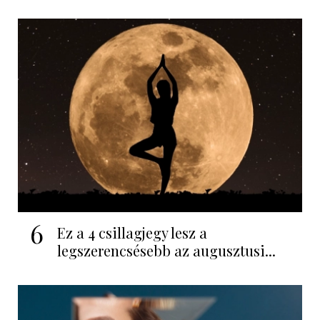
6
Ez a 4 csillagjegy lesz a
legszerencsésebb az augusztusi...