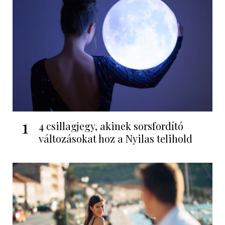
1
4 csillagjegy, akinek sorsfordító
változásokat hoz a Nyilas telihold