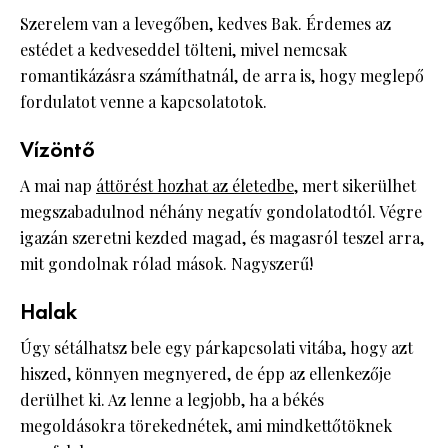
Szerelem van a levegőben, kedves Bak. Érdemes az
estédet a kedveseddel tölteni, mivel nemcsak
romantikázásra számíthatnál, de arra is, hogy meglepő
fordulatot venne a kapcsolatotok.
Vízöntő
A mai nap
áttörést hozhat az életedbe
, mert sikerülhet
megszabadulnod néhány negatív gondolatodtól. Végre
igazán szeretni kezded magad, és magasról teszel arra,
mit gondolnak rólad mások. Nagyszerű!
Halak
Úgy sétálhatsz bele egy párkapcsolati vitába, hogy azt
hiszed, könnyen megnyered, de épp az ellenkezője
derülhet ki. Az lenne a legjobb, ha a békés
megoldásokra törekednétek, ami mindkettőtöknek