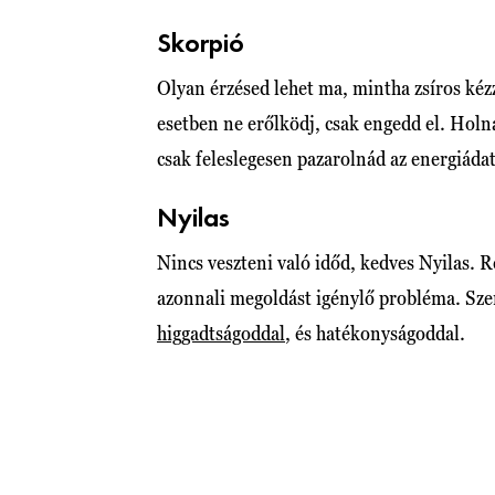
Skorpió
Olyan érzésed lehet ma, mintha zsíros kéz
esetben ne erőlködj, csak engedd el. Hol
csak feleslegesen pazarolnád az energiádat
Nyilas
Nincs veszteni való időd, kedves Nyilas. 
azonnali megoldást igénylő probléma. Szer
higgadtságoddal
, és hatékonyságoddal.