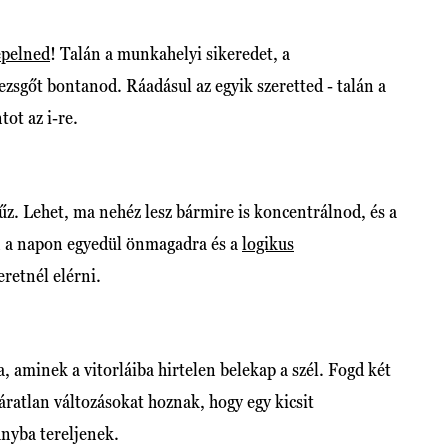
pelned
! Talán a munkahelyi sikeredet, a
zsgőt bontanod. Ráadásul az egyik szeretted - talán a
tot az i-re.
űz. Lehet, ma nehéz lesz bármire is koncentrálnod, és a
n a napon egyedül önmagadra és a
logikus
eretnél elérni.
a, aminek a vitorláiba hirtelen belekap a szél. Fogd két
ratlan változásokat hoznak, hogy egy kicsit
ányba tereljenek.