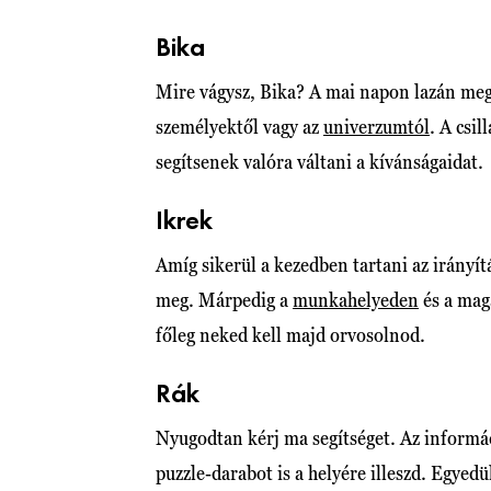
Bika
Mire vágysz, Bika? A mai napon lazán megk
személyektől vagy az
univerzumtól
. A csi
segítsenek valóra váltani a kívánságaidat.
Ikrek
Amíg sikerül a kezedben tartani az irányít
meg. Márpedig a
munkahelyeden
és a mag
főleg neked kell majd orvosolnod.
Rák
Nyugodtan kérj ma segítséget. Az informá
puzzle-darabot is a helyére illeszd. Egyed