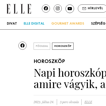
HÍRLEVÉL
DIVAT
ELLE DIGITAL
GOURMET AWARDS
SZÉPSÉG
FŐOLDAL
HOROSZKÓP
HOROSZKÓP
Napi horoszkóp,
amire vágyik, a
2023. július 24.
3 perc olvasás
ELLE