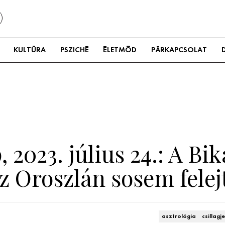
KULTÚRA
PSZICHÉ
ÉLETMÓD
PÁRKAPCSOLAT
 2023. július 24.: A Bi
z Oroszlán sosem felejt
asztrológia
csillagj