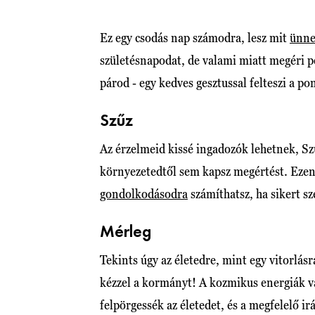
Ez egy csodás nap számodra, lesz mit
ünne
születésnapodat, de valami miatt megéri pe
párod - egy kedves gesztussal felteszi a pon
Szűz
Az érzelmeid kissé ingadozók lehetnek, Sz
környezetedtől sem kapsz megértést. Eze
gondolkodásodra
számíthatsz, ha sikert sz
Mérleg
Tekints úgy az életedre, mint egy vitorlásr
kézzel a kormányt! A kozmikus energiák vá
felpörgessék az életedet, és a megfelelő ir