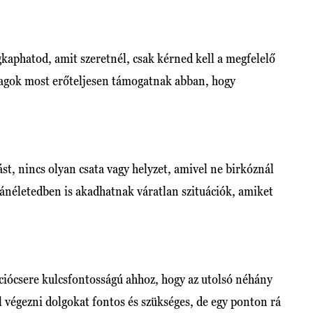
aphatod, amit szeretnél, csak kérned kell a megfelelő
llagok most erőteljesen támogatnak abban, hogy
ást, nincs olyan csata vagy helyzet, amivel ne birkóznál
ánéletedben is akadhatnak váratlan szituációk, amiket
ciócsere kulcsfontosságú ahhoz, hogy az utolsó néhány
ül végezni dolgokat fontos és szükséges, de egy ponton rá