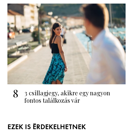
8
3 csillagjegy, akikre egy nagyon
fontos találkozás vár
EZEK IS ÉRDEKELHETNEK