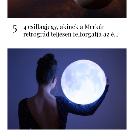
5
4 csillagjegy, akinek a Merkúr
retrográd teljesen felforgatja az é...