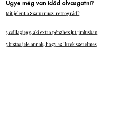
Ugye még van időd olvasgatni?
Mit jelent a Szaturnusz-retrográd?
3 csillagjegy, aki extra pénzhez jut júniusban
5 biztos jele annak, hogy az Ikrek szerelmes