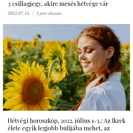
3 csillagjegy, akire mesés hétvége vár
2022.07.16.
3 perc olvasás
Hétvégi horoszkóp, 2022. július 1-3.: Az Ikrek
élete egyik legjobb bulijába mehet, az