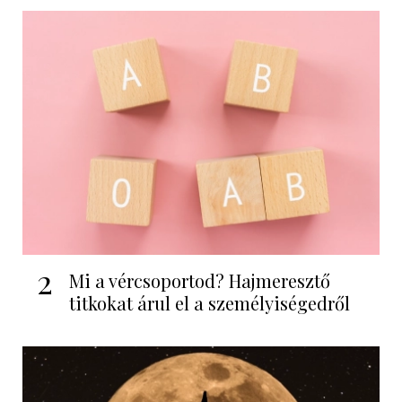
2
Mi a vércsoportod? Hajmeresztő
titkokat árul el a személyiségedről