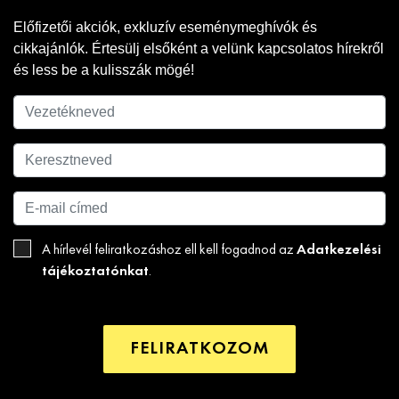
Előfizetői akciók, exkluzív eseménymeghívók és
cikkajánlók. Értesülj elsőként a velünk kapcsolatos hírekről
és less be a kulisszák mögé!
Adatkezelési
A hírlevél feliratkozáshoz ell kell fogadnod az
tájékoztatónkat
.
FELIRATKOZOM