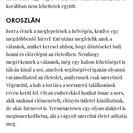
korábban nem lehettetek együtt.
OROSZLÁN
Sorra érnek a meglepetések a hétvégén, kezdve egy
megdöbbentő hírrel. Ezt utána megfejelik azok a
válaszok, amiket keresel ahhoz, hogy döntéseket tudj
hozni és előrelépni az életedben. Nemhogy
megérkeznek a válaszok, még egy halom lehetőséget is
tálcán kínál a sor, amelyek segítségével igazán olyanná
varázsolhatod az életedet, amilyennek csak szeretnéd.
Végezetül, a hab a tortára a sorsszerű találkozások
révén kerül fel. Olyan emberekkel hozhat össze a sors,
akik szakmai előmenetelt, előnyös üzletet kínálhatnak,
de akár hírnevet is. Természetesen egy olyasvalakivel is
megismerkedhetsz, aki a vágyott szerelmi életet adhatja
meg.