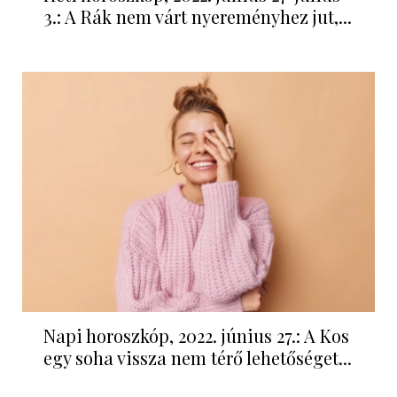
3.: A Rák nem várt nyereményhez jut,...
Napi horoszkóp, 2022. június 27.: A Kos
egy soha vissza nem térő lehetőséget...