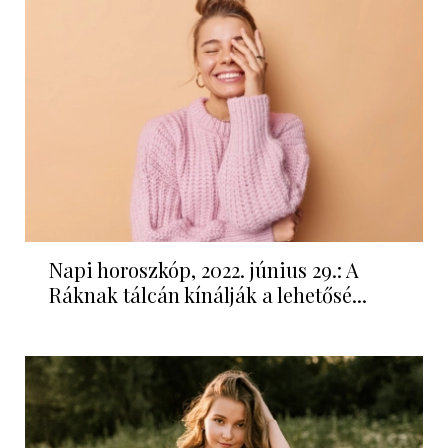
Napi horoszkóp, 2022. június 29.: A
Ráknak tálcán kínálják a lehetősé...