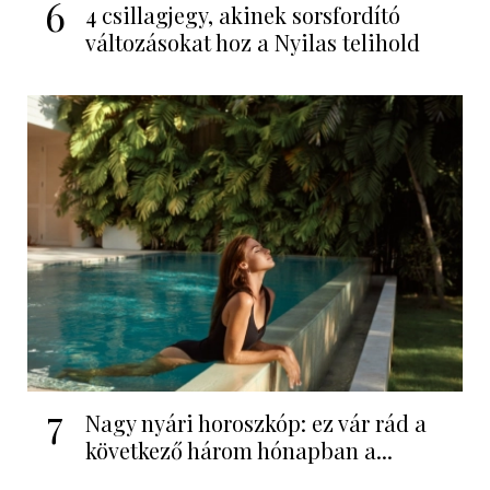
6
4 csillagjegy, akinek sorsfordító
változásokat hoz a Nyilas telihold
7
Nagy nyári horoszkóp: ez vár rád a
következő három hónapban a...