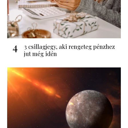
4
3 csillagjegy, aki rengeteg pénzhez
jut még idén