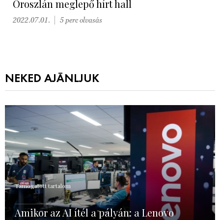
Oroszlán meglepő hírt hall
2022.07.01.
5 perc olvasás
NEKED AJÁNLJUK
Támogatott tartalom
Amikor az AI ítél a pályán: a Lenovo