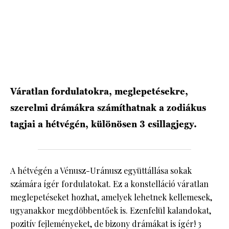
HÍRLEVÉL
Váratlan fordulatokra, meglepetésekre,
szerelmi drámákra számíthatnak a zodiákus
tagjai a hétvégén, különösen 3 csillagjegy.
A hétvégén a Vénusz-Uránusz együttállása sokak
számára ígér fordulatokat. Ez a konstelláció váratlan
meglepetéseket hozhat, amelyek lehetnek kellemesek,
ugyanakkor megdöbbentőek is. Ezenfelül kalandokat,
pozitív fejleményeket, de bizony drámákat is ígér! 3