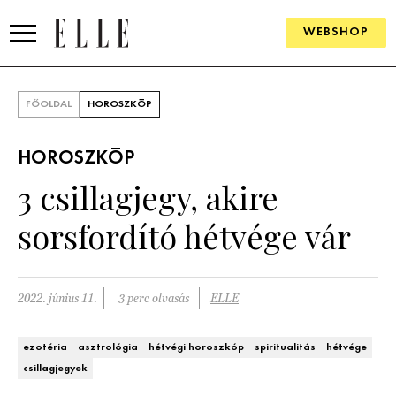
WEBSHOP
DIVAT
FŐOLDAL
HOROSZKÓP
ELLE DIGITAL
HOROSZKÓP
GOURMET AWARDS
3 csillagjegy, akire
SZÉPSÉG
sorsfordító hétvége vár
KULTÚRA
PSZICHÉ
2022. június 11.
3 perc olvasás
ELLE
ÉLETMÓD
ezotéria
asztrológia
hétvégi horoszkóp
spiritualitás
hétvége
csillagjegyek
PÁRKAPCSOLAT