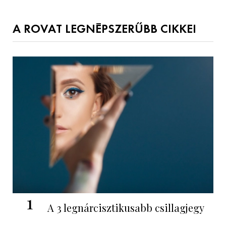
A ROVAT LEGNÉPSZERŰBB CIKKEI
1
A 3 legnárcisztikusabb csillagjegy