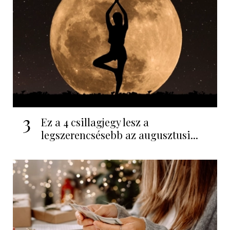
3
Ez a 4 csillagjegy lesz a
legszerencsésebb az augusztusi...