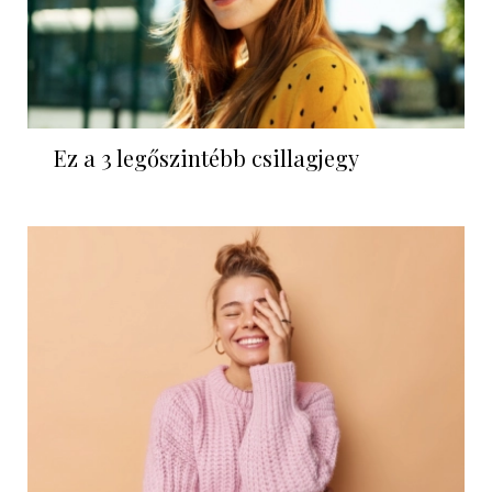
Ez a 3 legőszintébb csillagjegy