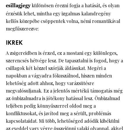
csillagjegy
különösen érezni fogja a hatását, és olyan
érzésük lehet, mintha egy izgalmas kalandregény
kellős közepébe csöppentek volna, némi romantikával
megfűszerezve:
IKREK
A zsigereidben is érzed, ez a mostani egy különleges,
szerencsés hétvége lesz. De tapasztalni is fogod, hogy a
csillagok két kézzel szórják áldásukat. Megéri a
napokban a vágyadra fókuszálnod, hiszen minden
lehetőség adott ahhoz, hogy varázsütésre
megvalósuljanak. Ez a jelentős mértékű támogatás még
az önbizalmadra is jótékony hatással lesz. Önbizalmad
teljében pedig könnyűszerrel oldod meg a
konfliktusokat, és javítod meg a sérült, problémás
kapcsolataidat. Mi több, lehetőséged adódik kibékülni
az exeddel vagy végre összejönni valaki olyannal, akivel