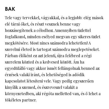
BAK
Tele vagy tervekkel, vágyakkal, és a legjobb: elég mások
elé tárni őket, és részt vesznek benne vagy
hozzásegítenek a célodhoz. Amennyiben üzlettel
foglalkozol, minden esélyed megvan egy sikeres üzlet
megkötésére. Most nincs számodra lehetetlen! A
szerelmi életed is tartogat számodra meglepetéseket.
Párban élőként ez azt jelenti, újra felébred a régi
szerelem közted és a kedvesed között. Ám ha
egyedülálló vagy akkor ismét fellángolnak benned az
érzések valaki iránt, és lehetőséged is adódik
kapcsolatot létesíteni vele. Vagy pedig egyszerűen
kinyílik a szemed, és észreveszel valakit a
környezetedben, aki régóta melletted van, és ő lehet a
tökéletes partner.