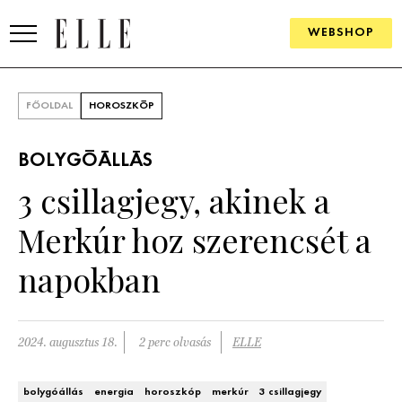
WEBSHOP
DIVAT
FŐOLDAL
HOROSZKÓP
ELLE DIGITAL
BOLYGÓÁLLÁS
GOURMET AWARDS
3 csillagjegy, akinek a
SZÉPSÉG
Merkúr hoz szerencsét a
KULTÚRA
napokban
PSZICHÉ
2024. augusztus 18.
2 perc olvasás
ELLE
ÉLETMÓD
PÁRKAPCSOLAT
bolygóállás
energia
horoszkóp
merkúr
3 csillagjegy