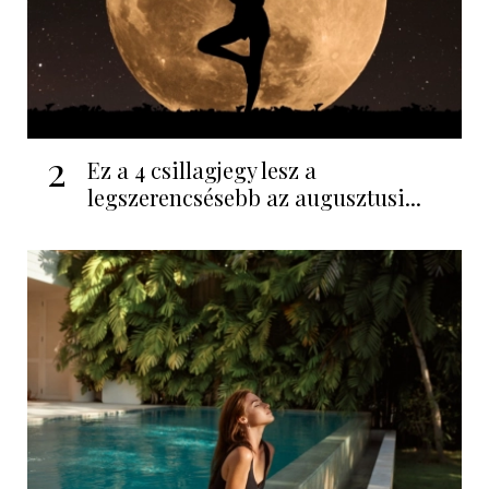
2
Ez a 4 csillagjegy lesz a
legszerencsésebb az augusztusi...