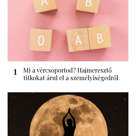
1
Mi a vércsoportod? Hajmeresztő
titkokat árul el a személyiségedről