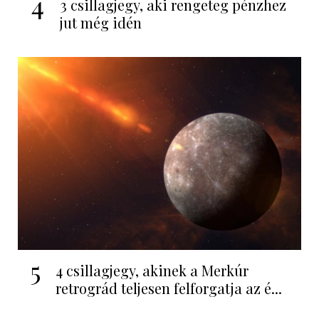
4
3 csillagjegy, aki rengeteg pénzhez
jut még idén
5
4 csillagjegy, akinek a Merkúr
retrográd teljesen felforgatja az é...