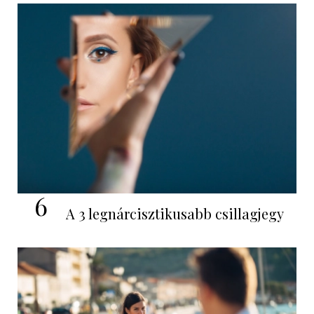
6
A 3 legnárcisztikusabb csillagjegy