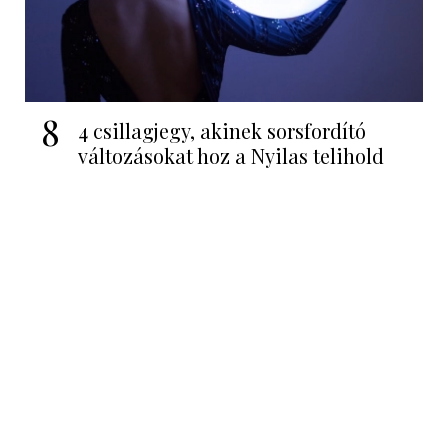
8
4 csillagjegy, akinek sorsfordító
változásokat hoz a Nyilas telihold