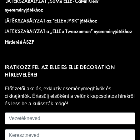
JÁTÉKSZABÁLYZAT „SoMe ELLE - Calvin Klein”
nyereményjátékhoz
JÁTÉKSZABÁLYZAT az "ELLE x JYSK" játékhoz
JÁTÉKSZABÁLYZAT a „ELLE x Tweezerman” nyereményjátékhoz
Hirdetési ÁSZF
IRATKOZZ FEL AZ ELLE ÉS ELLE DECORATION
HÍRLEVELÉRE!
Előfizetői akciók, exkluzív eseménymeghívók és
cikkajánlók. Értesülj elsőként a velünk kapcsolatos hírekről
és less be a kulisszák mögé!