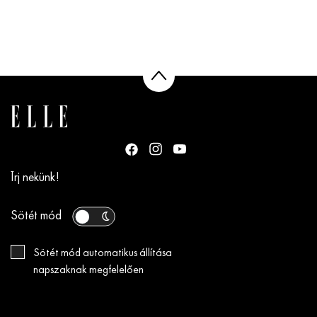
Írj nekünk!
Sötét mód
Sötét mód automatikus állítása
napszaknak megfelelően