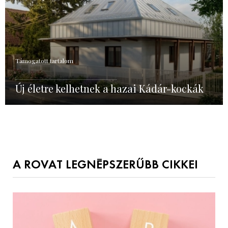
Támogatott tartalom
Új életre kelhetnek a hazai Kádár-kockák
A ROVAT LEGNÉPSZERŰBB CIKKEI