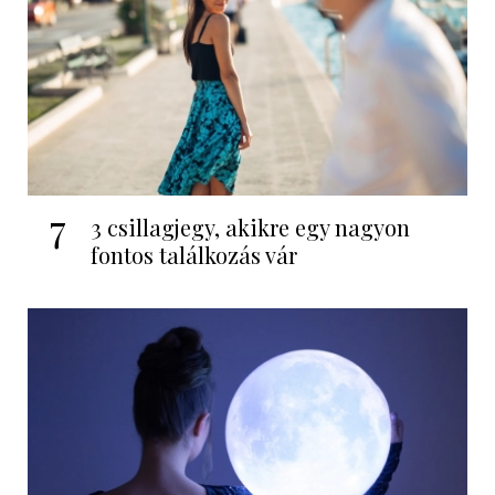
7
3 csillagjegy, akikre egy nagyon
fontos találkozás vár