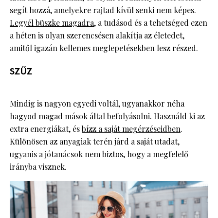
segít hozzá, amelyekre rajtad kívül senki nem képes.
Legyél büszke magadra
, a tudásod és a tehetséged ezen
a héten is olyan szerencsésen alakítja az életedet,
amitől igazán kellemes meglepetésekben lesz részed.
SZŰZ
Mindig is nagyon egyedi voltál, ugyanakkor néha
hagyod magad mások által befolyásolni. Használd ki az
extra energiákat, és
bízz a saját megérzéseidben
.
Különösen az anyagiak terén járd a saját utadat,
ugyanis a jótanácsok nem biztos, hogy a megfelelő
irányba visznek.