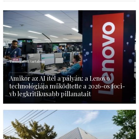
Támogatott tartalom
Amikor az AI ítél a pályán: a Lenovo
technológiája működtette a 2026-os foci-
vb legkritikusabb pillanatait