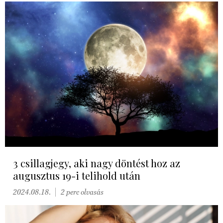
3 csillagjegy, aki nagy döntést hoz az
augusztus 19-i telihold után
2024.08.18.
2 perc olvasás