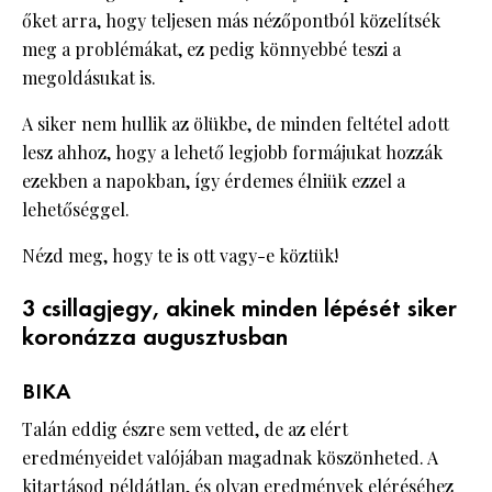
őket arra, hogy teljesen más nézőpontból közelítsék
meg a problémákat, ez pedig könnyebbé teszi a
megoldásukat is.
A siker nem hullik az ölükbe, de minden feltétel adott
lesz ahhoz, hogy a lehető legjobb formájukat hozzák
ezekben a napokban, így érdemes élniük ezzel a
lehetőséggel.
Nézd meg, hogy te is ott vagy-e köztük!
3 csillagjegy, akinek minden lépését siker
koronázza augusztusban
BIKA
Talán eddig észre sem vetted, de az elért
eredményeidet valójában magadnak köszönheted. A
kitartásod példátlan, és olyan eredmények eléréséhez