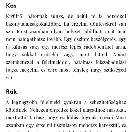
Kos
Kívülről bátornak tűnsz, de belül te is hordozol
bizonytalanságokat,főleg, ha érzelmi döntésekről van
szó. Most azonban olyan helyzet adódhat, amit már
nem halogathatsz tovább. Egy őszinte beszélgetés, egy
új kihívás vagy egy merész lépés rádöbbenthet arra,
hogy sokkal erősebb vagy, mint hitted. Amint
szembenézel a félelmeiddel, hatalmas felszabadulást
fogsz megélni, és erre most tényleg nagy szükséged
van.
Rák
A legnagyobb félelmeid gyakran a sebezhetőséghez
kötődnek. Nehezen engedsz közel magadhoz másokat,
mert attól tartasz, hogy csalódást fognak okozni. Most
azonban egy érzelmi tisztuláson mehetsz keresztül, és