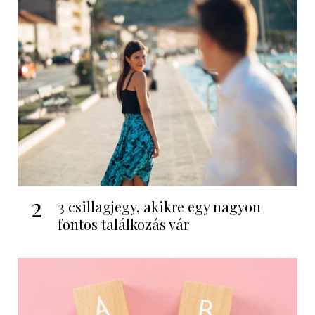
2
3 csillagjegy, akikre egy nagyon
fontos találkozás vár