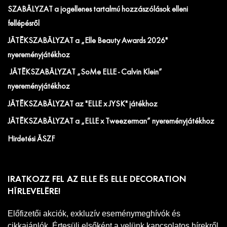
SZABÁLYZAT a jogellenes tartalmú hozzászólások elleni
fellépésről
JÁTÉKSZABÁLYZAT a „Elle Beauty Awards 2026"
nyereményjátékhoz
JÁTÉKSZABÁLYZAT „SoMe ELLE - Calvin Klein”
nyereményjátékhoz
JÁTÉKSZABÁLYZAT az "ELLE x JYSK" játékhoz
JÁTÉKSZABÁLYZAT a „ELLE x Tweezerman” nyereményjátékhoz
Hirdetési ÁSZF
IRATKOZZ FEL AZ ELLE ÉS ELLE DECORATION
HÍRLEVELÉRE!
Előfizetői akciók, exkluzív eseménymeghívók és
cikkajánlók. Értesülj elsőként a velünk kapcsolatos hírekről