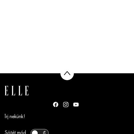
Írj nekünk!
Sötét mód