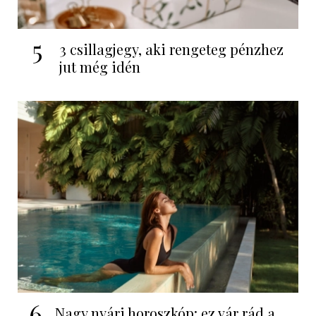
5
3 csillagjegy, aki rengeteg pénzhez
jut még idén
6
Nagy nyári horoszkóp: ez vár rád a