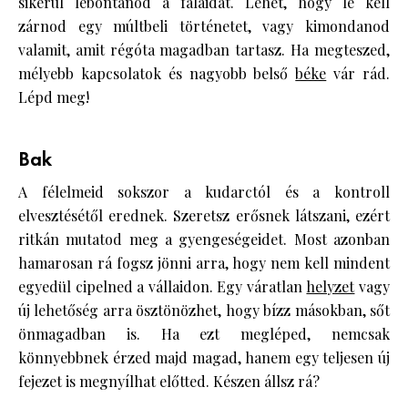
sikerül lebontanod a falaidat. Lehet, hogy le kell
zárnod egy múltbeli történetet, vagy kimondanod
valamit, amit régóta magadban tartasz. Ha megteszed,
mélyebb kapcsolatok és nagyobb belső
béke
vár rád.
Lépd meg!
Bak
A félelmeid sokszor a kudarctól és a kontroll
elvesztésétől erednek. Szeretsz erősnek látszani, ezért
ritkán mutatod meg a gyengeségeidet. Most azonban
hamarosan rá fogsz jönni arra, hogy nem kell mindent
egyedül cipelned a vállaidon. Egy váratlan
helyzet
vagy
új lehetőség arra ösztönözhet, hogy bízz másokban, sőt
önmagadban is. Ha ezt megléped, nemcsak
könnyebbnek érzed majd magad, hanem egy teljesen új
fejezet is megnyílhat előtted. Készen állsz rá?