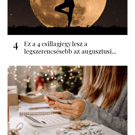
4
Ez a 4 csillagjegy lesz a
legszerencsésebb az augusztusi...