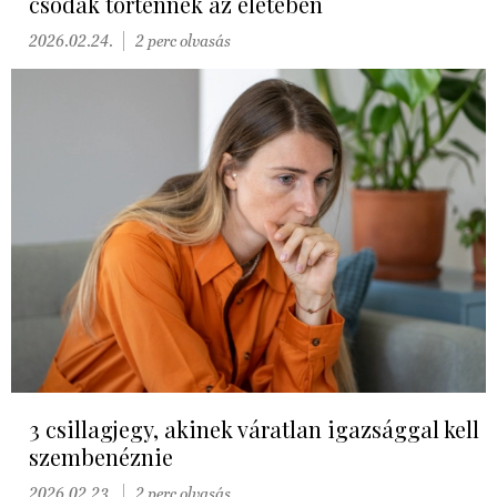
csodák történnek az életében
2026.02.24.
2 perc olvasás
3 csillagjegy, akinek váratlan igazsággal kell
szembenéznie
2026.02.23.
2 perc olvasás