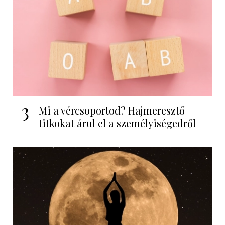
3
Mi a vércsoportod? Hajmeresztő
titkokat árul el a személyiségedről