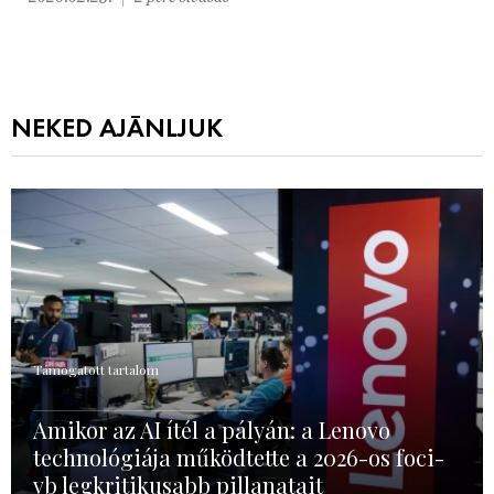
NEKED AJÁNLJUK
Támogatott tartalom
Amikor az AI ítél a pályán: a Lenovo
technológiája működtette a 2026-os foci-
vb legkritikusabb pillanatait