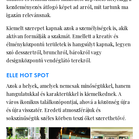
kezdeményezés átfogó képet ad arról, mit tartunk ma
igazán relevánsnak.
Kiemelt szerepet kapnak azok a személyiségek is, akik
aktívan formálják a szakmát. Emellett a kreatív és
élményközpontú területek is hangsúlyt kapnak, legyen
szó desszertről, brunchról, bárokról vagy
designközpontú vendéglátó terekről.
ELLE HOT SPOT
Azok a helyek, amelyek nemcsak minőségükkel, hanem
hangulatukkal és karakterükkel is kiemelkednek. A
város ikonikus találkozópontjai, ahová a közönség újra
és újra visszatér. Eredeti atmoszférájuk és
sokszínűségük széles körben teszi őket szerethetővé.