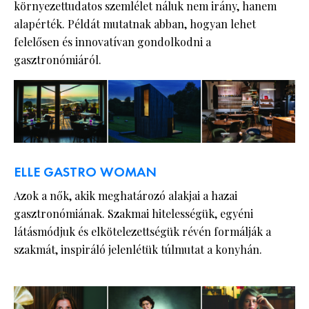
környezettudatos szemlélet náluk nem irány, hanem
alapérték. Példát mutatnak abban, hogyan lehet
felelősen és innovatívan gondolkodni a
gasztronómiáról.
ELLE GASTRO WOMAN
Azok a nők, akik meghatározó alakjai a hazai
gasztronómiának. Szakmai hitelességük, egyéni
látásmódjuk és elkötelezettségük révén formálják a
szakmát, inspiráló jelenlétük túlmutat a konyhán.