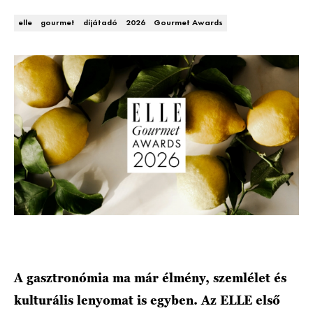
DECOR
elle
gourmet
díjátadó
2026
Gourmet Awards
Hírek
HOROSZKÓP
Trendek
SZTÁRHÍREK
Szobák
BUSINESS
Ötletek
ANYA
Szép terek
AWARDS
BEAUTY AWARDS
EVENT
A gasztronómia ma már élmény, szemlélet és
WEBSHOP
kulturális lenyomat is egyben. Az ELLE első