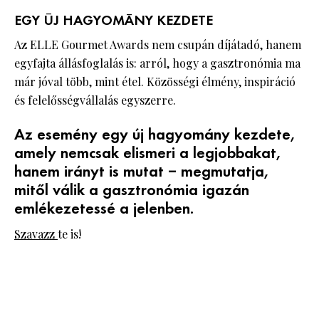
EGY ÚJ HAGYOMÁNY KEZDETE
Az ELLE Gourmet Awards nem csupán díjátadó, hanem
egyfajta állásfoglalás is: arról, hogy a gasztronómia ma
már jóval több, mint étel. Közösségi élmény, inspiráció
és felelősségvállalás egyszerre.
Az esemény egy új hagyomány kezdete,
amely nemcsak elismeri a legjobbakat,
hanem irányt is mutat – megmutatja,
mitől válik a gasztronómia igazán
emlékezetessé a jelenben.
Szavazz
te is!