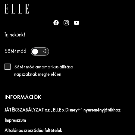
Írj nekünk!
Sötét mód
Sötét mód automatikus állítása
napszaknak megfelelően
INFORMÁCIÓK
JÁTÉKSZABÁLYZAT az „ELLE x Disney+” nyereményjátékhoz
Impresszum
Általános szerződési feltételek