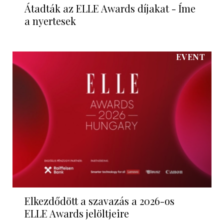
Átadták az ELLE Awards díjakat - Íme
a nyertesek
EVENT
Elkezdődött a szavazás a 2026-os
ELLE Awards jelöltjeire