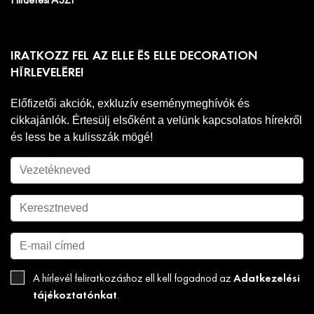
Hirdetési ÁSZF
IRATKOZZ FEL AZ ELLE ÉS ELLE DECORATION
HÍRLEVELÉRE!
Előfizetői akciók, exkluzív eseménymeghívók és
cikkajánlók. Értesülj elsőként a velünk kapcsolatos hírekről
és less be a kulisszák mögé!
Adatkezelési
A hírlevél feliratkozáshoz ell kell fogadnod az
tájékoztatónkat
.