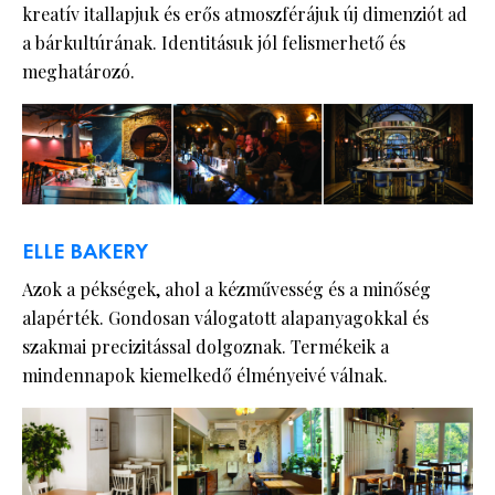
kreatív itallapjuk és erős atmoszférájuk új dimenziót ad
a bárkultúrának. Identitásuk jól felismerhető és
meghatározó.
ELLE BAKERY
Azok a pékségek, ahol a kézművesség és a minőség
alapérték. Gondosan válogatott alapanyagokkal és
szakmai precizitással dolgoznak. Termékeik a
mindennapok kiemelkedő élményeivé válnak.