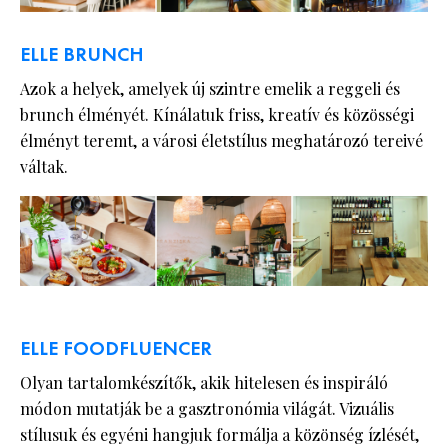
ELLE BRUNCH
Azok a helyek, amelyek új szintre emelik a reggeli és
brunch élményét. Kínálatuk friss, kreatív és közösségi
élményt teremt, a városi életstílus meghatározó tereivé
váltak.
ELLE FOODFLUENCER
Olyan tartalomkészítők, akik hitelesen és inspiráló
módon mutatják be a gasztronómia világát. Vizuális
stílusuk és egyéni hangjuk formálja a közönség ízlését,