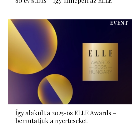
80 év stílus – így ünnepelt az ELLE
EVENT
Így alakult a 2025-ös ELLE Awards –
bemutatjuk a nyerteseket