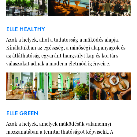
ELLE HEALTHY
Azok a helyek, ahol a tudatosság a működés alapja.
Kínálatukban az egészség, a minőségi alapanyagok és
az átláthatóság egyaránt hangsúlyt kap és kortárs
válaszokat adnak a modern életmód igényeire.
ELLE GREEN
Azok a helyek, amelyek működésük valamennyi
mozzanatában a fenntarthatóságot képviselik. A