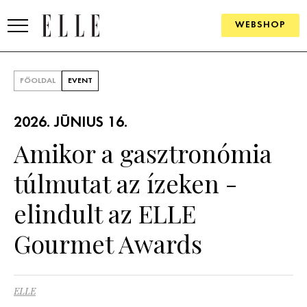
WEBSHOP
DIVAT
FŐOLDAL
EVENT
ELLE DIGITAL
2026. JÚNIUS 16.
GOURMET AWARDS
Amikor a gasztronómia
SZÉPSÉG
túlmutat az ízeken -
KULTÚRA
elindult az ELLE
PSZICHÉ
Gourmet Awards
ÉLETMÓD
ELLE
PÁRKAPCSOLAT