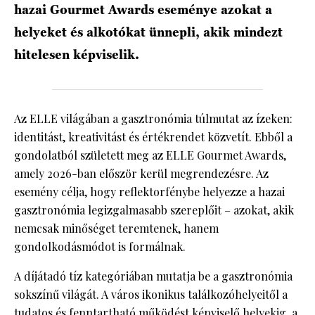
hazai Gourmet Awards eseménye azokat a
helyeket és alkotókat ünnepli, akik mindezt
HÍRLEVÉL
hitelesen képviselik.
Az ELLE világában a gasztronómia túlmutat az ízeken:
identitást, kreativitást és értékrendet közvetít. Ebből a
gondolatból született meg az ELLE Gourmet Awards,
amely 2026-ban először kerül megrendezésre. Az
esemény célja, hogy reflektorfénybe helyezze a hazai
gasztronómia legizgalmasabb szereplőit – azokat, akik
nemcsak minőséget teremtenek, hanem
gondolkodásmódot is formálnak.
A díjátadó tíz kategóriában mutatja be a gasztronómia
sokszínű világát. A város ikonikus találkozóhelyeitől a
tudatos és fenntartható működést képviselő helyekig, a