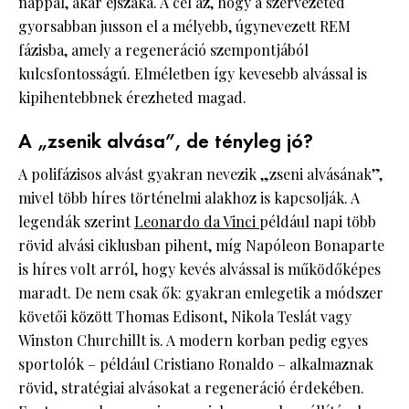
nappal, akár éjszaka. A cél az, hogy a szervezeted
gyorsabban jusson el a mélyebb, úgynevezett REM
fázisba, amely a regeneráció szempontjából
kulcsfontosságú. Elméletben így kevesebb alvással is
kipihentebbnek érezheted magad.
A „zsenik alvása”, de tényleg jó?
A polifázisos alvást gyakran nevezik „zseni alvásának”,
mivel több híres történelmi alakhoz is kapcsolják. A
legendák szerint
Leonardo da Vinci
például napi több
rövid alvási ciklusban pihent, míg Napóleon Bonaparte
is híres volt arról, hogy kevés alvással is működőképes
maradt. De nem csak ők: gyakran emlegetik a módszer
követői között Thomas Edisont, Nikola Teslát vagy
Winston Churchillt is. A modern korban pedig egyes
sportolók – például Cristiano Ronaldo – alkalmaznak
rövid, stratégiai alvásokat a regeneráció érdekében.