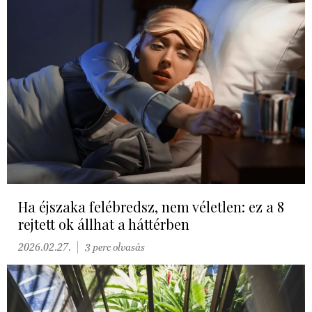
Ha éjszaka felébredsz, nem véletlen: ez a 8
rejtett ok állhat a háttérben
2026.02.27.
3 perc olvasás