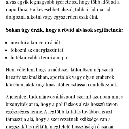
alvás
egyik legnagyobb ígérete az, hogy több időt ad a
napodhoz. Ha kevesebbet alszol, több órád marad
dolgozni, alkotni vagy egyszerűen csak élni.
Sokan úgy érzik, hogy a rövid alvások segíthetnek:
növelni a koncentrációt
fokozni az energiaszintet
hatékonyabbá tenni a napot
Nem véletlen, hogy a módszer különösen népszerű
kreatív szakmákban, sportolók vagy olyan emberek
körében, akik rugalmas időbeosztással rendelkeznek.
A jelenlegi tudományos álláspont szerint azonban nincs
bizonyíték arra, hogy a polifázisos alvás hosszú távon
egészséges lenne. A legtöbb kutatás továbbra is azt
támasztja alá, hogy a szervezetnek szüksége van a
megszakítás nélküli, megfelelő hosszúságú éjszakai