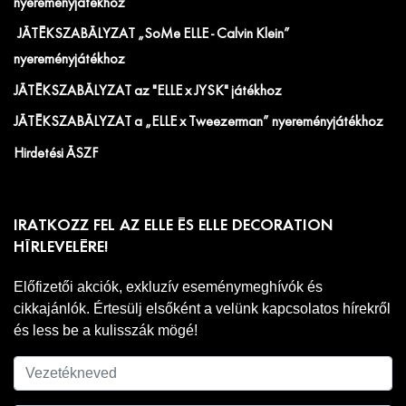
nyereményjátékhoz
JÁTÉKSZABÁLYZAT „SoMe ELLE - Calvin Klein”
nyereményjátékhoz
JÁTÉKSZABÁLYZAT az "ELLE x JYSK" játékhoz
JÁTÉKSZABÁLYZAT a „ELLE x Tweezerman” nyereményjátékhoz
Hirdetési ÁSZF
IRATKOZZ FEL AZ ELLE ÉS ELLE DECORATION
HÍRLEVELÉRE!
Előfizetői akciók, exkluzív eseménymeghívók és
cikkajánlók. Értesülj elsőként a velünk kapcsolatos hírekről
és less be a kulisszák mögé!