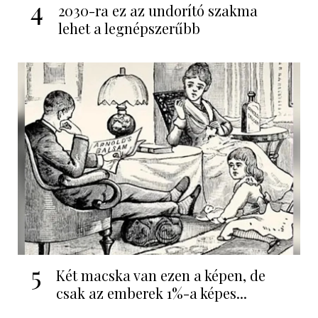
4
2030-ra ez az undorító szakma
lehet a legnépszerűbb
5
Két macska van ezen a képen, de
csak az emberek 1%-a képes...