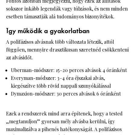
Fontos azonban megjegyezni, hogy ezek az állítások
sokszor inkább legendák vagy túlzások, és nem minden
esetben támasztják alá tudományos bizonyítékok.
Így működik a gyakorlatban
A polifázisos alvásnak több változata létezik, attól
függően, mennyire drasztikusan szeretnéd csökkenteni
az alvásidőt.
Uberman-módszer: 15–20 perces alvások 4 óránként
Everyman-módszer: 3–4 óra éjszakai alvás,
kiegészítve több rövid nappali szunyókálással
Dymaxion-módszer: 30 perces alvások 6 óránként
Ezek a rendszerek mind arra építenek, hogy a tested
„megtanuljon” gyorsan mély alvásba kerülni, így
maximalizálva a pihenés hatékonyságát. A polifázisos