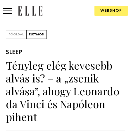
WEBSHOP
DIVAT
FŐOLDAL
ÉLETMÓD
ELLE DIGITAL
SLEEP
GOURMET AWARDS
Tényleg elég kevesebb
SZÉPSÉG
alvás is? – a „zsenik
KULTÚRA
alvása”, ahogy Leonardo
PSZICHÉ
da Vinci és Napóleon
pihent
ÉLETMÓD
PÁRKAPCSOLAT