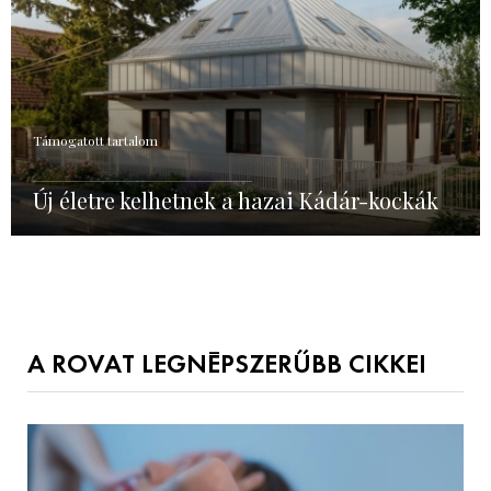
Támogatott tartalom
Új életre kelhetnek a hazai Kádár-kockák
A ROVAT LEGNÉPSZERŰBB CIKKEI