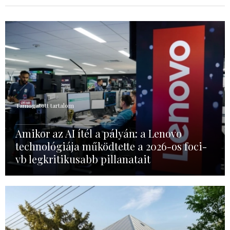
Támogatott tartalom
Amikor az AI ítél a pályán: a Lenovo
technológiája működtette a 2026-os foci-
vb legkritikusabb pillanatait