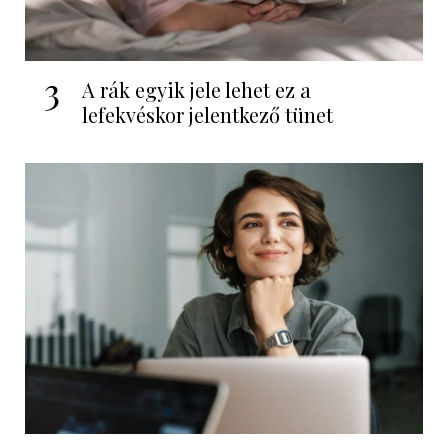
3
A rák egyik jele lehet ez a
lefekvéskor jelentkező tünet