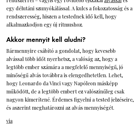
rendszerrel – vagyis egy rövidebb éjszakai
alvással
és
egy délutáni szunyókálással. A kulcs a fokozatosság és a
rendszeresség, hiszen a testednek idő kell, hogy
alkalmazkodjon egy új ritmushoz.
Akkor mennyit kell aludni?
Bármennyire csábító a gondolat, hogy kevesebb
alvással több időt nyerhetsz, a valóság az, hogy a
legtöbb ember számára a megfelelő mennyiségű, jó
minőségű alvás továbbra is elengedhetetlen. Lehet,
hogy Leonardo da Vinci vagy Napóleon másképp
működött, de a legtöbb embert ez valószínűleg csak
nagyon kimerítené. Érdemes figyelni a tested jelzéseire,
és aszerint meghatározni az alvás mennyiségét.
via