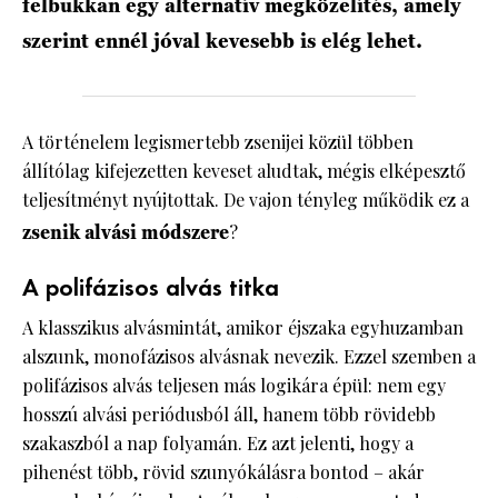
felbukkan egy alternatív megközelítés, amely
szerint ennél jóval kevesebb is elég lehet.
A történelem legismertebb zsenijei közül többen
állítólag kifejezetten keveset aludtak, mégis elképesztő
teljesítményt nyújtottak. De vajon tényleg működik ez a
zsenik alvási módszere
?
A polifázisos alvás titka
A klasszikus alvásmintát, amikor éjszaka egyhuzamban
alszunk, monofázisos alvásnak nevezik. Ezzel szemben a
polifázisos alvás teljesen más logikára épül: nem egy
hosszú alvási periódusból áll, hanem több rövidebb
szakaszból a nap folyamán. Ez azt jelenti, hogy a
pihenést több, rövid szunyókálásra bontod – akár