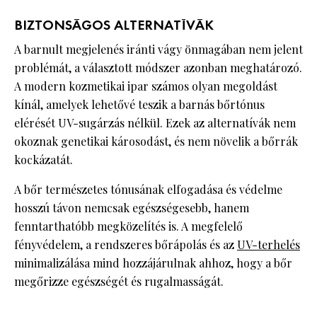
BIZTONSÁGOS ALTERNATÍVÁK
A barnult megjelenés iránti vágy önmagában nem jelent
problémát, a választott módszer azonban meghatározó.
A modern kozmetikai ipar számos olyan megoldást
kínál, amelyek lehetővé teszik a barnás bőrtónus
elérését UV-sugárzás nélkül. Ezek az alternatívák nem
okoznak genetikai károsodást, és nem növelik a bőrrák
kockázatát.
A bőr természetes tónusának elfogadása és védelme
hosszú távon nemcsak egészségesebb, hanem
fenntarthatóbb megközelítés is. A megfelelő
fényvédelem, a rendszeres bőrápolás és az
UV-terhelés
minimalizálása mind hozzájárulnak ahhoz, hogy a bőr
megőrizze egészségét és rugalmasságát.