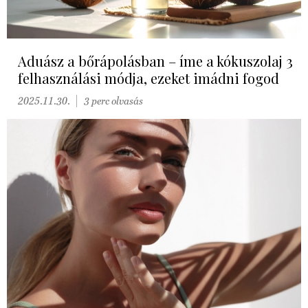
Aduász a bőrápolásban – íme a kókuszolaj 3
felhasználási módja, ezeket imádni fogod
2025.11.30.
3 perc olvasás