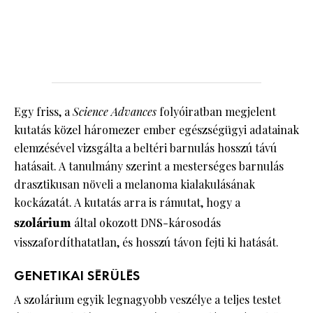
Egy friss, a
Science Advances
folyóiratban megjelent
kutatás közel háromezer ember egészségügyi adatainak
elemzésével vizsgálta a beltéri barnulás hosszú távú
hatásait. A tanulmány szerint a mesterséges barnulás
drasztikusan növeli a melanoma kialakulásának
kockázatát. A kutatás arra is rámutat, hogy a
szolárium
által okozott DNS-károsodás
visszafordíthatatlan, és hosszú távon fejti ki hatását.
GENETIKAI SÉRÜLÉS
A szolárium egyik legnagyobb veszélye a teljes testet