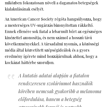
miközben fokozatosan növeli a daganatos betegségek
kialakulásának esélyét.
Az American Cancer Society régóta hangsúlyozza, hogy
a mesterséges UV-sugárzás bizonyítottan rákkeltő.
Ennek ellenére sok fiatal a lebarnult bőrt az egészséges
kinézettel azonosítja, és nem számol a hosszú távú
következményekkel. A társadalmi nyomás, a közösségi
média által közvetített szépségideálok és a gyors
eredmény ígérete mind hozzájárulnak ahhoz, hogy a
kockázat háttérbe szoruljon.
A kutatás adatai alapján a fiatalon
rendszeresen szoláriumot használók
körében nemcsak gyakoribb a melanoma
előfordulása, hanem a betegség
agresszívebb formái is nagyobb