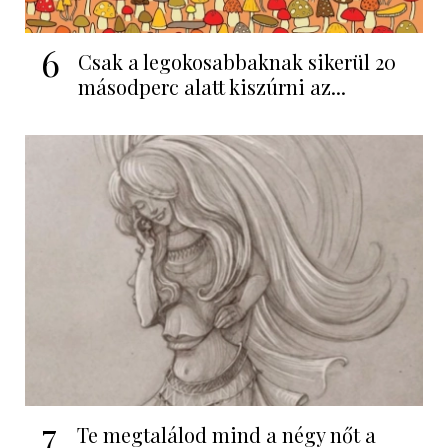
6
Csak a legokosabbaknak sikerül 20
másodperc alatt kiszúrni az...
7
Te megtalálod mind a négy nőt a