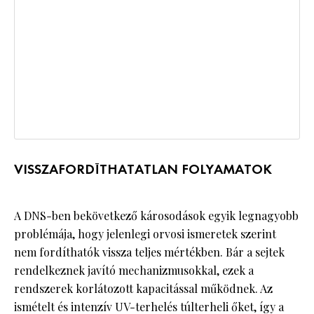
VISSZAFORDÍTHATATLAN FOLYAMATOK
A DNS-ben bekövetkező károsodások egyik legnagyobb
problémája, hogy jelenlegi orvosi ismeretek szerint
nem fordíthatók vissza teljes mértékben. Bár a sejtek
rendelkeznek javító mechanizmusokkal, ezek a
rendszerek korlátozott kapacitással működnek. Az
ismételt és intenzív UV-terhelés túlterheli őket, így a