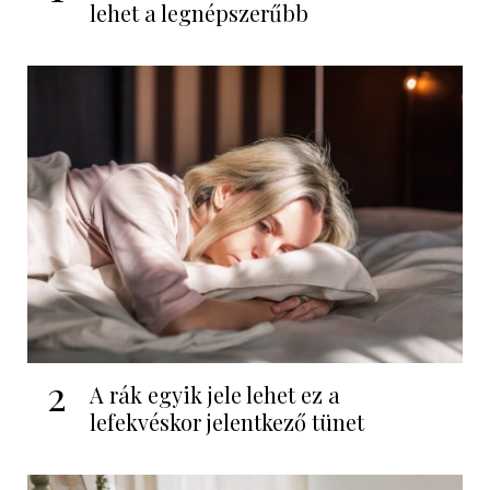
lehet a legnépszerűbb
2
A rák egyik jele lehet ez a
lefekvéskor jelentkező tünet