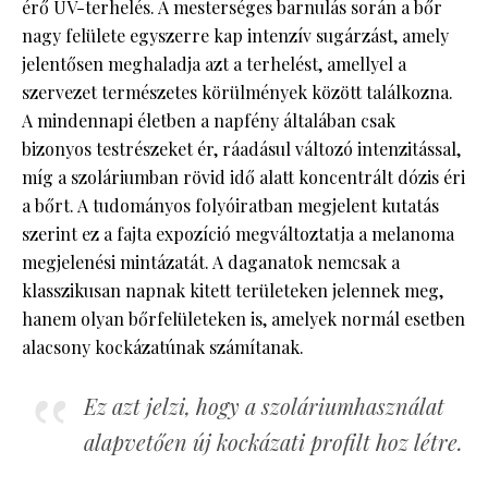
érő UV-terhelés. A mesterséges barnulás során a bőr
nagy felülete egyszerre kap intenzív sugárzást, amely
jelentősen meghaladja azt a terhelést, amellyel a
szervezet természetes körülmények között találkozna.
A mindennapi életben a napfény általában csak
bizonyos testrészeket ér, ráadásul változó intenzitással,
míg a szoláriumban rövid idő alatt koncentrált dózis éri
a bőrt. A tudományos folyóiratban megjelent kutatás
szerint ez a fajta expozíció megváltoztatja a melanoma
megjelenési mintázatát. A daganatok nemcsak a
klasszikusan napnak kitett területeken jelennek meg,
hanem olyan bőrfelületeken is, amelyek normál esetben
alacsony kockázatúnak számítanak.
Ez azt jelzi, hogy a szoláriumhasználat
alapvetően új kockázati profilt hoz létre.