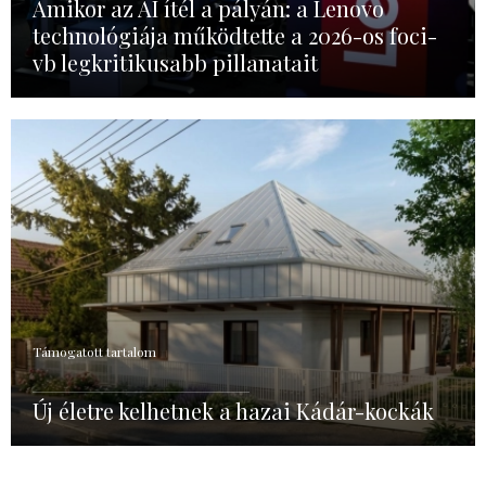
Amikor az AI ítél a pályán: a Lenovo
technológiája működtette a 2026-os foci-
vb legkritikusabb pillanatait
Támogatott tartalom
Új életre kelhetnek a hazai Kádár-kockák