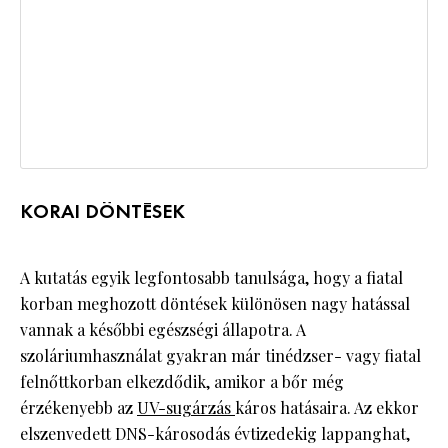
KORAI DÖNTÉSEK
A kutatás egyik legfontosabb tanulsága, hogy a fiatal
korban meghozott döntések különösen nagy hatással
vannak a későbbi egészségi állapotra. A
szoláriumhasználat gyakran már tinédzser- vagy fiatal
felnőttkorban elkezdődik, amikor a bőr még
érzékenyebb az
UV-sugárzás
káros hatásaira. Az ekkor
elszenvedett DNS-károsodás évtizedekig lappanghat,