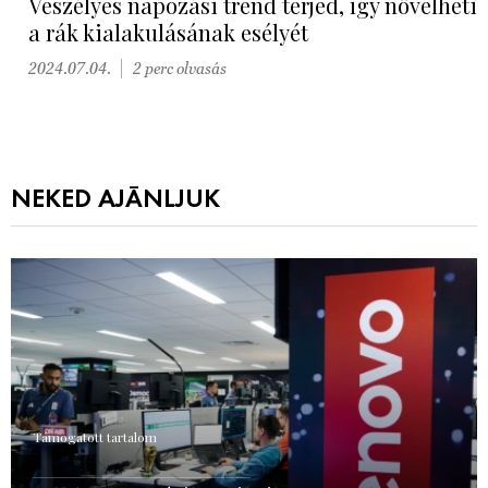
Veszélyes napozási trend terjed, így növelheti
a rák kialakulásának esélyét
2024.07.04.
2 perc olvasás
NEKED AJÁNLJUK
Támogatott tartalom